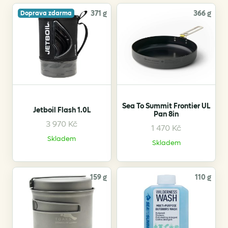
371 g
366 g
Doprava zdarma
Sea To Summit Frontier UL
Jetboil Flash 1.0L
Pan 8in
3 970
Kč
1 470
Kč
Skladem
Skladem
159 g
110 g