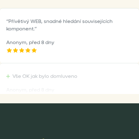
Přívětivý WEB, snadné hledání souvisejících
komponent.
Anonym,
před 8 dny
Vše OK jak bylo domluveno
Anonym,
před 8 dny
Rychlost dodání,kvalitní zboží které je bezpečně
zabaleno.