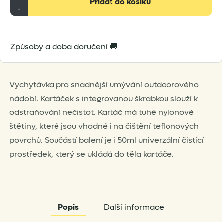
Přidat do košíku
To
-
Summit
Camp
Způsoby a doba doručení 🚚
Kitchen
Pot
Scrubber
Vychytávka pro snadnější umývání outdoorového
and
nádobí. Kartáček s integrovanou škrabkou slouží k
Soap
odstraňování nečistot. Kartáč má tuhé nylonové
množství
štětiny, které jsou vhodné i na čištění teflonových
povrchů. Součástí balení je i 50ml univerzální čistící
prostředek, který se ukládá do těla kartáče.
Popis
Další informace