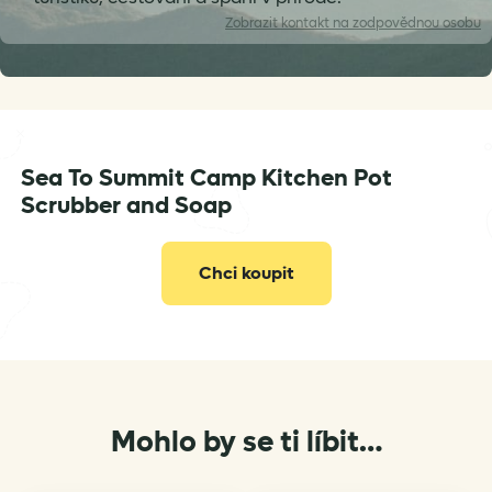
Zobrazit
kontakt na zodpovědnou osobu
Sea To Summit Camp Kitchen Pot
info@seatosummit.eu
Scrubber and Soap
Chci koupit
Mohlo by se ti líbit…