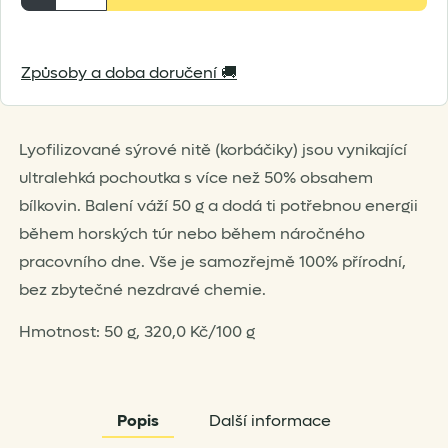
sýrové
nitě
Způsoby a doba doručení 🚚
-
přírodní
50
Lyofilizované sýrové nitě (korbáčiky) jsou vynikající
g
ultralehká pochoutka s více než 50% obsahem
množství
bílkovin. Balení váží 50 g a dodá ti potřebnou energii
během horských túr nebo během náročného
pracovního dne. Vše je samozřejmě 100% přírodní,
bez zbytečné nezdravé chemie.
Hmotnost: 50 g, 320,0 Kč/100 g
Popis
Další informace