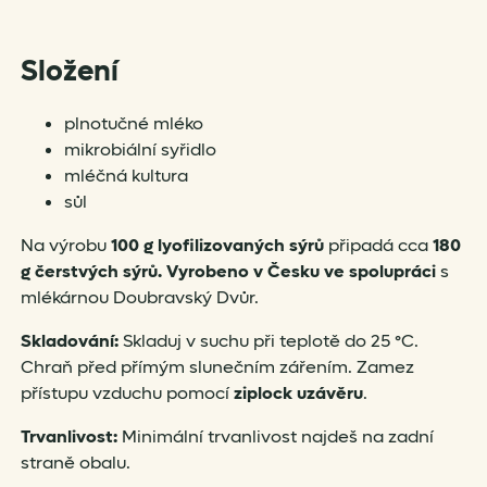
Složení
plnotučné mléko
mikrobiální syřidlo
mléčná kultura
sůl
Na výrobu
100 g lyofilizovaných sýrů
připadá cca
180
g čerstvých sýrů. Vyrobeno v Česku ve spolupráci
s
mlékárnou Doubravský Dvůr.
Skladování:
Skladuj v suchu při teplotě do 25 °C.
Chraň před přímým slunečním zářením. Zamez
přístupu vzduchu pomocí
ziplock uzávěru
.
Trvanlivost:
Minimální trvanlivost najdeš na zadní
straně obalu.