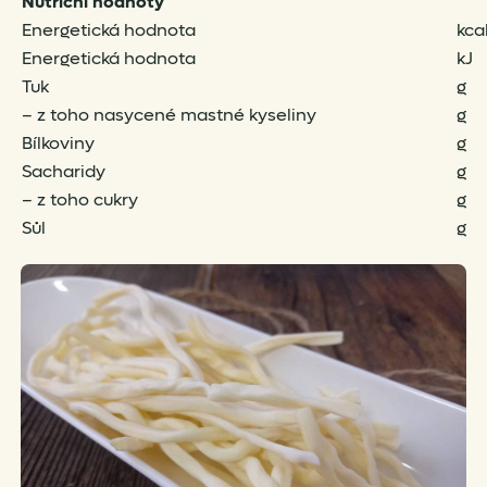
Nutriční hodnoty
Energetická hodnota
kca
Energetická hodnota
kJ
Tuk
g
– z toho nasycené mastné kyseliny
g
Bílkoviny
g
Sacharidy
g
– z toho cukry
g
Sůl
g