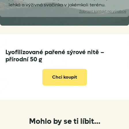
lehká a výživná svačinka v jakémkoli terénu.
Zobrazit
kontakt na výrobce
Lyofilizované pařené sýrové nitě –
přírodní 50 g
Chci koupit
Mohlo by se ti líbit…