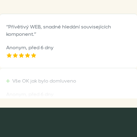
Přívětivý WEB, snadné hledání souvisejících
komponent.
Anonym,
před 6 dny
Vše OK jak bylo domluveno
Anonym,
před 6 dny
Rychlost dodání,kvalitní zboží které je bezpečně
zabaleno.