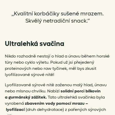
„Kvalitní korbáčiky sušené mrazem.
Skvělý netradiční snack.“
Ultralehká svačina
Nikdo rozhodně nestojí o hlad a únavu během horské
túry nebo cyklo výletu. Pokud už jsi přejedený
proteinových nebo raw tyčinek, měl bys zkusit
lyofilizované sýrové nitě!
Lyofilizované sýrové nitě zaženou malý hlad, únavu
nebo mlsnou chvilku. Nabízí
solidní porci bílkovin
a
gurmánský zážitek.
Tato ultralehká svačinka byla
vyrobená
zbavením vody pomocí mrazu –
lyofilizací
(druh dehydratace) z pařených sýrových