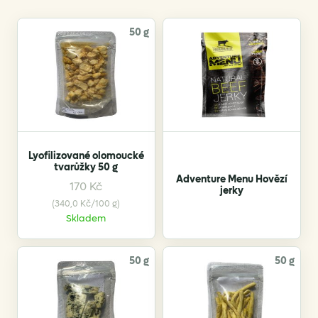
50 g
Lyofilizované olomoucké
tvarůžky 50 g
Adventure Menu Hovězí
170
Kč
jerky
(340,0 Kč/100 g)
Skladem
50 g
50 g