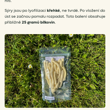
nití.
Sýry jsou po lyofilizaci
křehké
, ne tvrdé. Po vložení do
úst se začnou pomalu rozpadat. Toto balení obsahuje
přibližně
25 gramů bílkovin
.