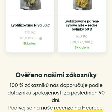
Lyofilizované pařené
Lyofilizovaná Niva 50 g
sýrové nitě – řecké
bylinky 50 g
110
Kč
160
Kč
(220,0 Kč/100 g)
(320,0 Kč/100 g)
Skladem
Skladem
Ověřeno našimi zákazníky
100 % zákazníků nás doporučuje podle
dotazníku spokojenosti za posledních 90
dní.
Podívej se na naše
recenze na Heurece
.