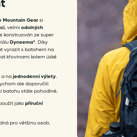
t
e Mountain Gear
si
ci
, velmi
odolných
je konstruován ze super
iálu
Dyneema®
. Díky
t vyrazit s batohem na
vat křovinami kolem úzké
e
a na
jednodenní výlety
.
ychom ale doporučili
ní batohu stále pohodlné.
použít jako
příruční
odná pro většinu osob.