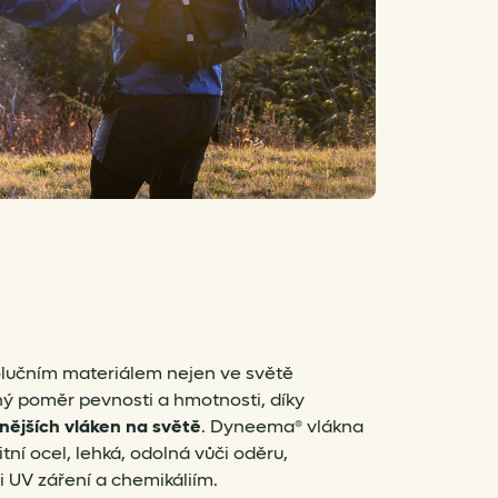
lučním materiálem nejen ve světě
ý poměr pevnosti a hmotnosti, díky
vnějších vláken na světě
. Dyneema® vlákna
itní ocel, lehká, odolná vůči oděru,
 UV záření a chemikáliím.