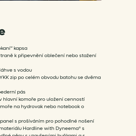
e
kaní“ kapsa
traně k připevnění oblečení nebo stažení
láhve s vodou
YKK zip po celém obvodu batohu se dvěma
bederní pás
 v hlavní komoře pro uložení cenností
komoře na hydrovak nebo notebook o
panel s prošíváním pro pohodlné nošení
materiálu Hardline with Dyneema® s
odlné pěny s uzavřenými buňkami a s