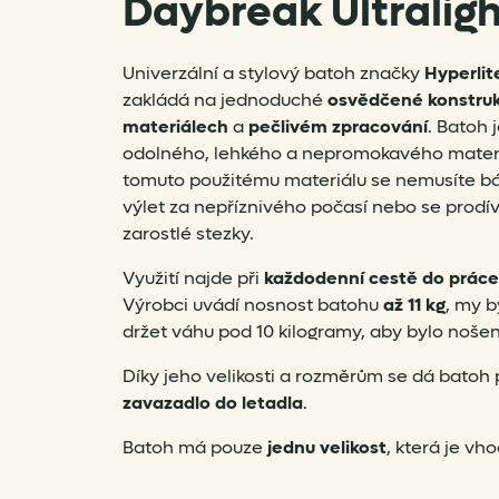
Daybreak Ultraligh
Univerzální a stylový batoh značky
Hyperlit
zakládá na jednoduché
osvědčené konstruk
materiálech
a
pečlivém zpracování
. Batoh 
odolného, lehkého a nepromokavého mater
tomuto použitému materiálu se nemusíte bá
výlet za nepříznivého počasí nebo se prodí
zarostlé stezky.
Využití najde při
každodenní cestě do prác
Výrobci uvádí nosnost batohu
až 11 kg
, my b
držet váhu pod 10 kilogramy, aby bylo noše
Díky jeho velikosti a rozměrům se dá batoh 
zavazadlo
do letadla
.
Batoh má pouze
jednu velikost
, která je vh