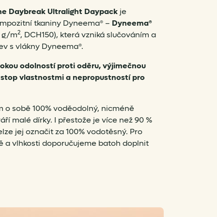
ne Daybreak Ultralight Daypack
je
kompozitní tkaniny Dyneema® –
Dyneema®
2
0 g/m
, DCH150), která vzniká slučováním a
tev s vlákny Dyneema®.
okou odolností proti oděru, výjimečnou
p-stop vlastnostmi a nepropustností pro
ám o sobě 100% voděodolný, nicméně
ří malé dírky. I přestože je více než 90 %
lze jej označit za 100% vodotěsný. Pro
ě a vlhkosti doporučujeme batoh doplnit