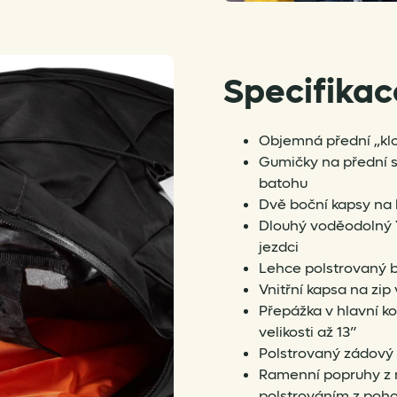
Specifikac
Objemná přední „klo
Gumičky na přední s
batohu
Dvě boční kapsy na 
Dlouhý voděodolný 
jezdci
Lehce polstrovaný 
Vnitřní kapsa na zip
Přepážka v hlavní 
velikosti až 13”
Polstrovaný zádový 
Ramenní popruhy z 
polstrováním z poh