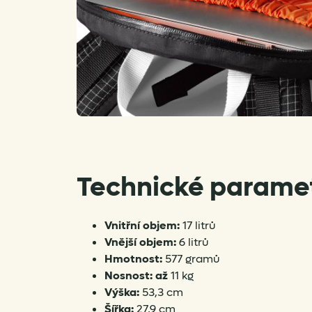
Technické parame
Vnitřní objem:
17 litrů
Vnější objem:
6 litrů
Hmotnost:
577 gramů
Nosnost: až
11 kg
Výška:
53,3 cm
Šířka:
27,9 cm