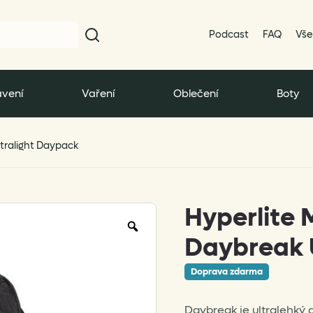
Podcast
FAQ
Vše
vení
Vaření
Oblečení
Boty
tralight Daypack
Hyperlite
Zoom
Daybreak 
Doprava zdarma
Daybreak je ultralehký 