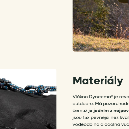
Materiály
Vlákno Dyneema® je revo
outdooru. Má pozoruhodn
čemuž
je jedním z nejpe
jsou 15x pevnější než kval
voděodolná a odolná vůči