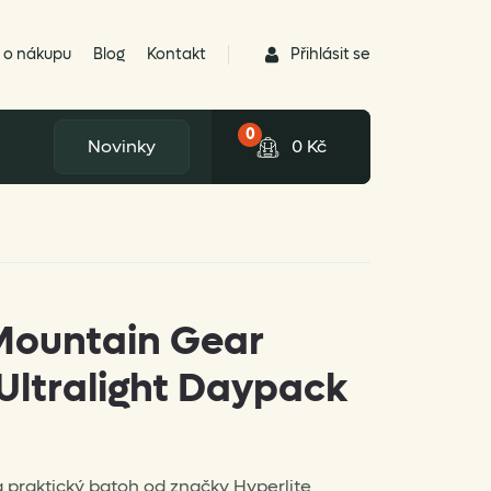
Přihlásit se
 o nákupu
Blog
Kontakt
0
Novinky
0
Kč
 Mountain Gear
Ultralight Daypack
a praktický batoh od značky Hyperlite