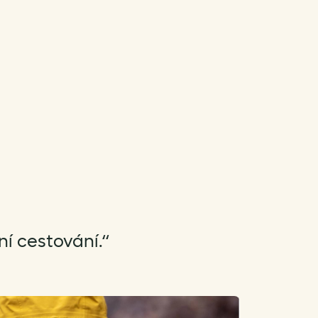
Daypack
množství
í cestování.“