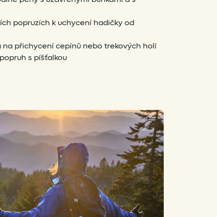
ch popruzích k uchycení hadičky od
na přichycení cepínů nebo trekových holí
popruh s píšťalkou