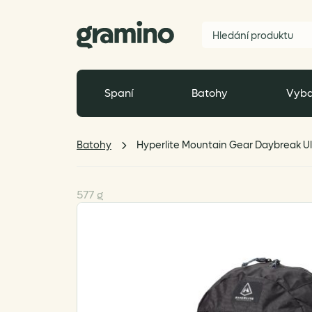
Spaní
Batohy
Vyba
Batohy
Hyperlite Mountain Gear Daybreak Ul
577 g