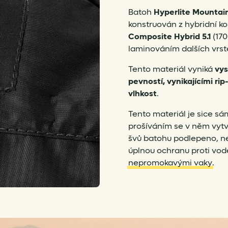
Batoh
Hyperlite Mountai
konstruován z hybridní 
Composite Hybrid 5.1
(17
laminováním dalších vrs
Tento materiál vyniká
vys
pevností, vynikajícími ri
vlhkost
.
Tento materiál je sice s
prošíváním se v něm vytvá
švů batohu podlepeno, ne
úplnou ochranu proti vod
nepromokavými vaky
.