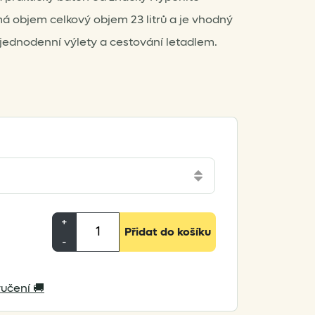
á objem celkový objem 23 litrů a je vhodný
 jednodenní výlety a cestování letadlem.
Hyperlite
+
Přidat do košíku
Mountain
-
Gear
Daybreak
učení 🚚
Ultralight