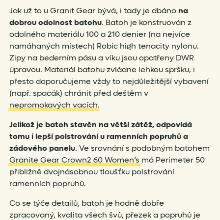
Jak už to u Granit Gear bývá, i tady je dbáno
na
dobrou odolnost batohu
. Batoh je konstruován z
odolného materiálu 100 a 210 denier (na nejvíce
namáhaných místech) Robic high tenacity nylonu.
Zipy na bederním pásu a víku jsou opatřeny DWR
úpravou. Materiál batohu zvládne lehkou spršku, i
přesto doporučujeme vždy to nejdůležitější vybavení
(např. spacák) chránit před deštěm v
nepromokavých vacích
.
Jelikož je batoh stavěn na větší zátěž, odpovídá
tomu i lepší polstrování u ramenních popruhů a
zádového panelu
. Ve srovnání s podobným batohem
Granite Gear Crown2 60 Women’s
má Perimeter 50
přibližně dvojnásobnou tloušťku polstrování
ramenních popruhů.
Co se týče detailů, batoh je hodně dobře
zpracovaný, kvalita všech švů, přezek a popruhů je