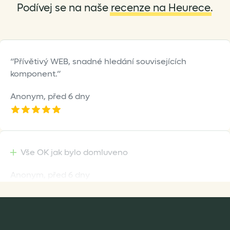
Podívej se na naše
recenze na Heurece
.
product
page
Přívětivý WEB, snadné hledání souvisejících
komponent.
Anonym,
před 6 dny
Vše OK jak bylo domluveno
Anonym,
před 6 dny