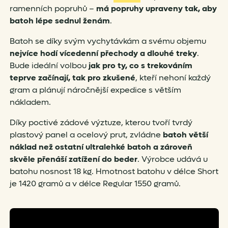
ramenních popruhů –
má popruhy upraveny tak, aby
batoh lépe sednul ženám
.
Batoh se díky svým vychytávkám a svému objemu
nejvíce hodí vícedenní přechody a dlouhé treky
.
Bude ideální volbou
jak pro ty, co s trekováním
teprve začínají, tak pro zkušené
, kteří nehoní každý
gram a plánují náročnější expedice s větším
nákladem.
Díky poctivé zádové výztuze, kterou tvoří tvrdý
plastový panel a ocelový prut, zvládne
batoh větší
náklad než ostatní ultralehké batoh a zároveň
skvěle přenáší zatížení do beder
. Výrobce udává u
batohu nosnost 18 kg. Hmotnost batohu v délce Short
je 1420 gramů a v délce Regular 1550 gramů.