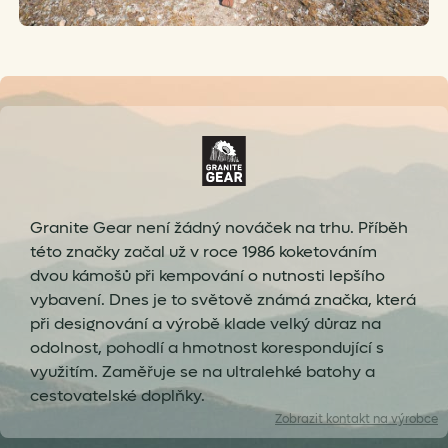
Granite Gear není žádný nováček na trhu. Příběh
této značky začal už v roce 1986 koketováním
dvou kámošů při kempování o nutnosti lepšího
vybavení. Dnes je to světově známá značka, která
při designování a výrobě klade velký důraz na
odolnost, pohodlí a hmotnost korespondující s
využitím. Zaměřuje se na ultralehké batohy a
cestovatelské doplňky.
Zobrazit
kontakt na výrobce