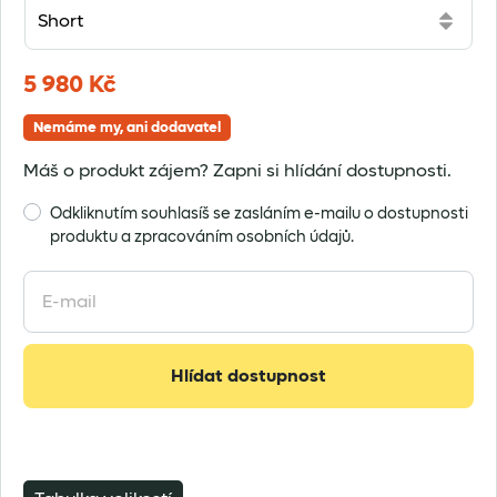
5 980
Kč
Nemáme my, ani dodavatel
Máš o produkt zájem? Zapni si hlídání dostupnosti.
Odkliknutím souhlasíš se zasláním e-mailu o dostupnosti
produktu a zpracováním osobních údajů.
Enter
your
email
address
Hlídat dostupnost
to
join
the
waitlist
for