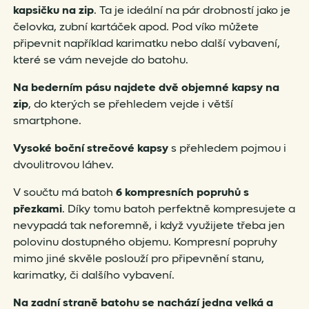
kapsičku na zip
. Ta je ideální na pár drobností jako je
čelovka, zubní kartáček apod. Pod víko můžete
připevnit například karimatku nebo další vybavení,
které se vám nevejde do batohu.
Na bederním pásu najdete dvě objemné kapsy na
zip
, do kterých se přehledem vejde i větší
smartphone.
Vysoké boční strečové kapsy
s přehledem pojmou i
dvoulitrovou láhev.
V součtu má batoh
6 kompresních popruhů s
přezkami
. Díky tomu batoh perfektně kompresujete a
nevypadá tak neforemně, i když využijete třeba jen
polovinu dostupného objemu. Kompresní popruhy
mimo jiné skvěle poslouží pro připevnění stanu,
karimatky, či dalšího vybavení.
Na zadní straně batohu se nachází jedna velká a