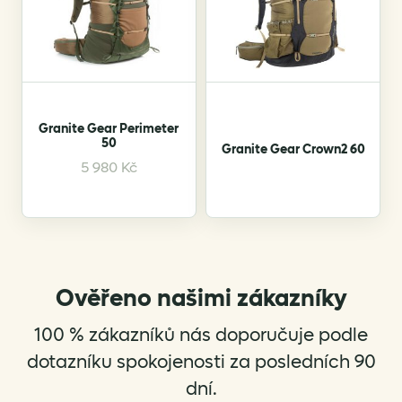
Granite Gear Perimeter
50
Granite Gear Crown2 60
This
5 980
Kč
product
has
multiple
variants.
The
options
Ověřeno našimi zákazníky
may
be
100 % zákazníků nás doporučuje podle
chosen
dotazníku spokojenosti za posledních 90
on
dní.
the