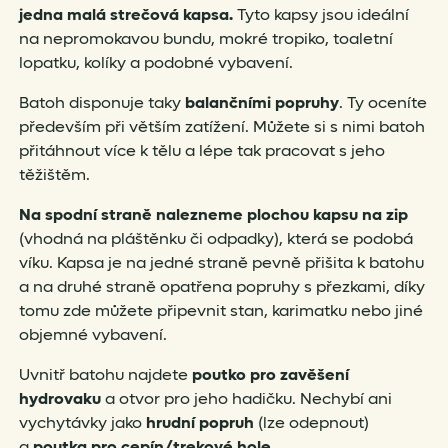
jedna malá strečová kapsa.
Tyto kapsy jsou ideální
na nepromokavou bundu, mokré tropiko, toaletní
lopatku, kolíky a podobné vybavení.
Batoh disponuje taky
balančními popruhy
. Ty oceníte
především při větším zatížení. Můžete si s nimi batoh
přitáhnout více k tělu a lépe tak pracovat s jeho
těžištěm.
Na spodní straně nalezneme plochou kapsu na zip
(vhodná na pláštěnku či odpadky), která se podobá
víku. Kapsa je na jedné straně pevně přišita k batohu
a na druhé straně opatřena popruhy s přezkami, díky
tomu zde můžete připevnit stan, karimatku nebo jiné
objemné vybavení.
Uvnitř batohu najdete
poutko pro zavěšení
hydrovaku
a otvor pro jeho hadičku. Nechybí ani
vychytávky jako
hrudní popruh
(lze odepnout)
a
poutka pro cepín/trekové hole.