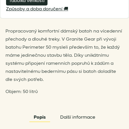
Tabulka velikostí
this
Způsoby a doba doručení 🚚
product
Propracovaný komfortní dámský batoh na vícedenní
přechody a dlouhé treky. V Granite Gear při vývoji
batohu Perimeter 50 mysleli především to, že každý
máme jedinečnou stavbu těla. Díky unikátnímu
systému připojení ramenních popruhů k zádům a
nastavitelnému bedernímu pásu si batoh doladíte
dle svých potřeb.
Objem: 50 litrů
Popis
Další informace