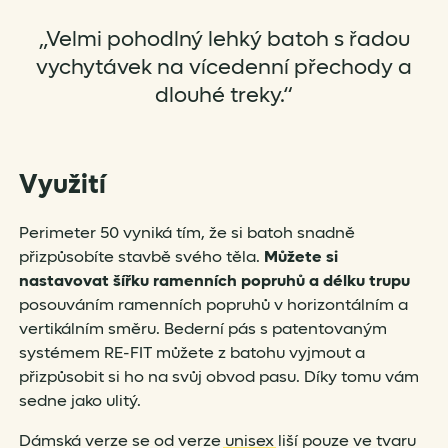
„Velmi pohodlný lehký batoh s řadou
vychytávek na vícedenní přechody a
dlouhé treky.“
Využití
Perimeter 50 vyniká tím, že si batoh snadně
přizpůsobíte stavbě svého těla.
Můžete si
nastavovat šířku ramenních popruhů a délku trupu
posouváním ramenních popruhů v horizontálním a
vertikálním směru. Bederní pás s patentovaným
systémem RE-FIT můžete z batohu vyjmout a
přizpůsobit si ho na svůj obvod pasu. Díky tomu vám
sedne jako ulitý.
Dámská verze se od verze
unisex
liší pouze ve tvaru