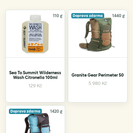
110 g
1440 g
Doprava zdarma
Sea To Summit Wilderness
Granite Gear Perimeter 50
Wash Citronella 100ml
This
5 980
Kč
129
Kč
product
has
multiple
variants.
1420 g
Doprava zdarma
The
options
may