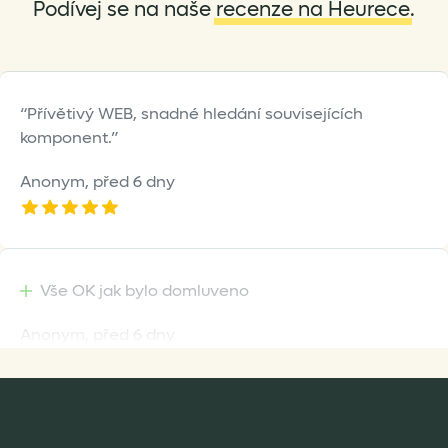
Podívej se na naše
recenze na Heurece
.
page
Přívětivý WEB, snadné hledání souvisejících
komponent.
Anonym,
před 6 dny
Vše OK jak bylo domluveno
Anonym,
před 6 dny
Rychlost dodání,kvalitní zboží které je bezpečně