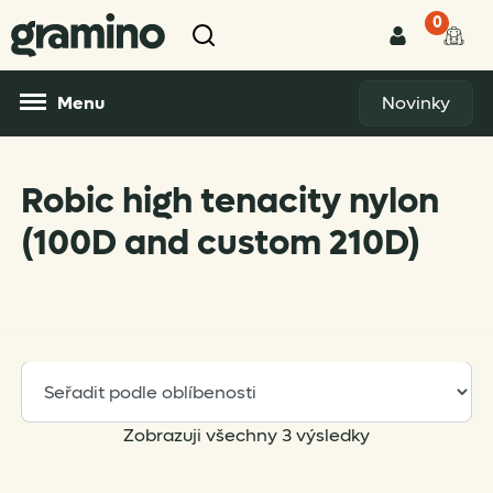
0
Menu
Novinky
Robic high tenacity nylon
(100D and custom 210D)
Sorted
Zobrazuji všechny 3 výsledky
by
popularity