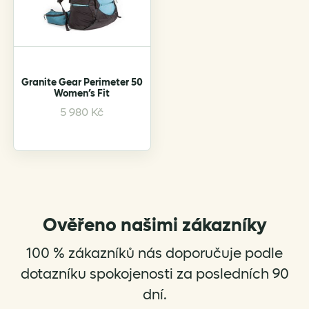
be
chosen
on
the
product
Granite Gear Perimeter 50
Women’s Fit
page
This
5 980
Kč
product
has
multiple
variants.
The
options
Ověřeno našimi zákazníky
may
be
100 % zákazníků nás doporučuje podle
chosen
on
dotazníku spokojenosti za posledních 90
the
dní.
product