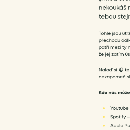
nekoukáš n
tebou ste
Tohle jsou út
přechodu dálk
patří mezi ty 
že jej zatím 
Nalaď si 🎧 te
nezapomeň sle
Kde nás může
Youtube
Spotify 
Apple P