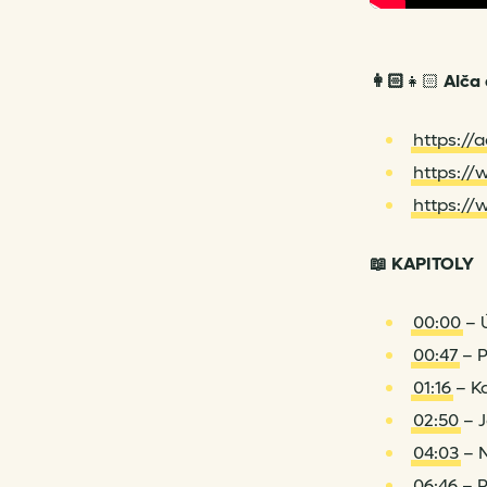
👩🏻
👧🏻
Alča
https:/
https:/
https:/
📖 KAPITOLY
00:00
– 
00:47
– 
01:16
– Kd
02:50
– J
04:03
– 
06:46
– P