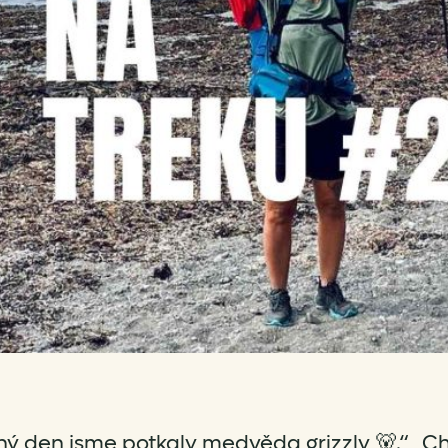
ý den jsme potkaly medvěda grizzly 🐻.“ „Ch