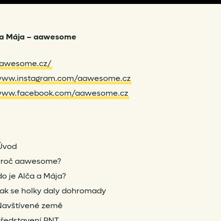
 a Mája – aawesome
/aawesome.cz/
/www.instagram.com/aawesome.cz
/www.facebook.com/aawesome.cz
Úvod
Proč aawesome?
o je Alča a Mája?
ak se holky daly dohromady
Navštívené země
ředstavení PNT