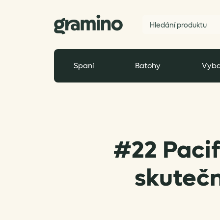
Spaní
Batohy
Vyba
#22 Pacif
skutečn