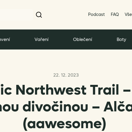
Podcast
FAQ
Vše
vení
Vaření
Oblečení
Boty
22. 12. 2023
ic Northwest Trail 
ou divočinou – Alč
(aawesome)