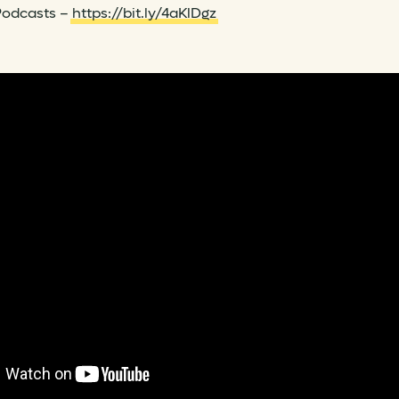
Podcasts –
https://bit.ly/4aKlDgz