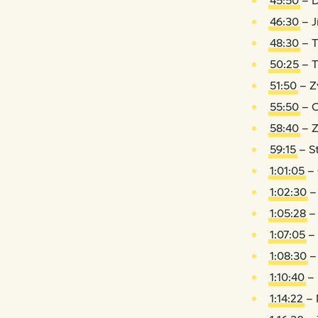
45:50
– D
46:30
– J
48:30
– T
50:25
– T
51:50
– Z
55:50
– 
58:40
– Z
59:15
– S
1:01:05
– 
1:02:30
–
1:05:28
– 
1:07:05
– 
1:08:30
–
1:10:40
– 
1:14:22
– 