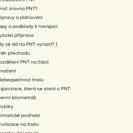
roč zrovna PNT?
ípravy a plánování
py a podklady k navigací
yzická příprava
dy se dá na PNT vyrazit?
1
měr přechodu
ozdělení PNT na části
načení
ebezpečnost trailu
ganizace, která se stará o PNT
enní kilometráž
Požáry
limatické podnebí
ivilizace na trailu