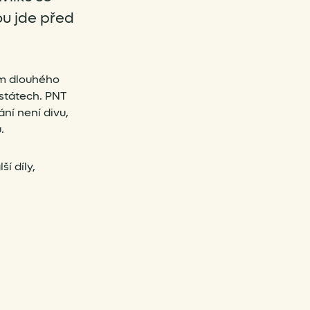
ou jde před
km dlouhého
 státech. PNT
ání není divu,
.
í díly,