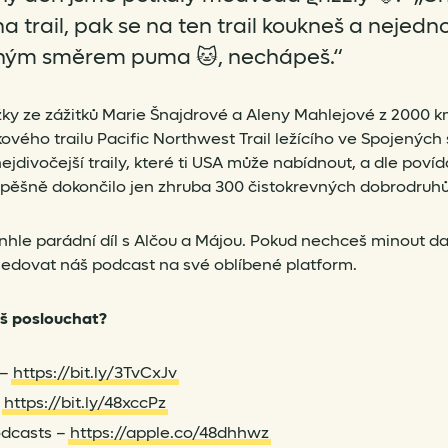
a trail, pak se na ten trail koukneš a nejedn
jným směrem puma 🐱, nechápeš.“
ržky ze zážitků Marie Šnajdrové a Aleny Mahlejové z 2000 
ového trailu Pacific Northwest Trail ležícího ve Spojených
nejdivočejší traily, které ti USA může nabídnout, a dle povíd
úspěšně dokončilo jen zhruba 300 čistokrevných dobrodruhů
nhle parádní díl s Alčou a Májou. Pokud nechceš minout dalš
dovat náš podcast na své oblíbené platform.
š poslouchat?
 –
https://bit.ly/3TvCxJv
–
https://bit.ly/48xccPz
odcasts –
https://apple.co/48dhhwz