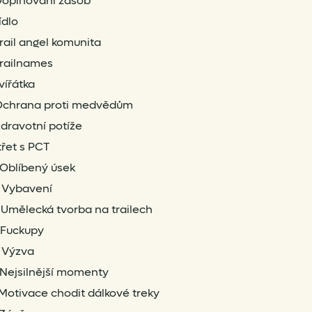
oplňování zásob
ídlo
rail angel komunita
railnames
vířátka
Ochrana proti medvědům
dravotní potíže
třet s PCT
Oblíbený úsek
 Vybavení
Umělecká tvorba na trailech
Fuckupy
 Výzva
Nejsilnější momenty
Motivace chodit dálkové treky