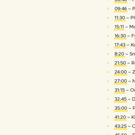
09:46
– P
11:30
– Př
15:11
– Ma
16:30
– F
17:43
– K
8:20
– S
21:50
– R
24:00
– Z
27:00
– N
31:15
– Or
32:45
– D
35:00
– 
41:20
– K
43:25
– C