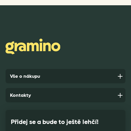
Rychlost dodání,kvalitní zboží které je bezpečně
zabaleno.
Anonym,
před 10 dny
Vše o nákupu
Kontakty
Přidej se a bude to ještě lehčí!