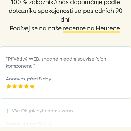
100 % zákazníků nás doporučuje podle
dotazníku spokojenosti za posledních 90
dní.
Podívej se na naše
recenze na Heurece
.
Přívětivý WEB, snadné hledání souvisejících
komponent.
Anonym,
před 8 dny
Vše OK jak bylo domluveno
Anonym,
před 9 dny