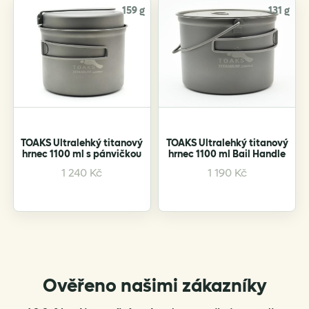
159 g
131 g
TOAKS Ultralehký titanový
TOAKS Ultralehký titanový
hrnec 1100 ml s pánvičkou
hrnec 1100 ml Bail Handle
1 240
Kč
1 190
Kč
Ověřeno našimi zákazníky