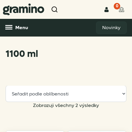
0
Menu
Novinky
1100 ml
Sorted
Zobrazuji všechny 2 výsledky
by
popularity