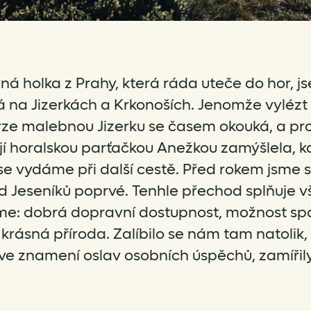
ná holka z Prahy, která ráda uteče do hor, j
 na Jizerkách a Krkonoších. Jenomže vylézt
krze malebnou Jizerku se časem okouká, a pr
jí horalskou parťačkou Anežkou zamýšlela, 
 vydáme při další cestě. Před rokem jsme 
 Jeseníků poprvé. Tenhle přechod splňuje v
me: dobrá dopravní dostupnost, možnost sp
 krásná příroda. Zalíbilo se nám tam natolik,
 ve znamení oslav osobních úspěchů, zamířil