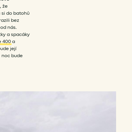
, že
 si do batohů
azili bez
 od nás.
tky a spacáky
e 400
a
ude její
e noc bude