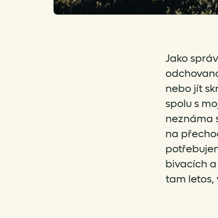
Jako správ
odchovaná
nebo jít s
spolu s mo
neznáma se
na přechod
potřebuje
bivacích a
tam letos,