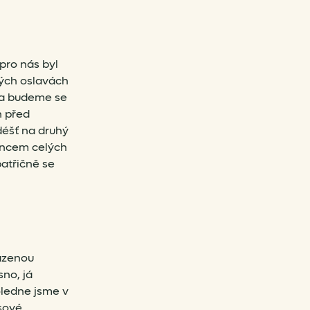
pro nás byl
ných oslavách
 a budeme se
n před
 déšť na druhý
lancem celých
patřičně se
azenou
sno, já
oledne jsme v
sové