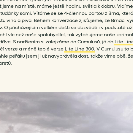
ž jsme na místě, máme ještě hodinu světla k dobru. Vidíme
udánky sami. Vítáme se se 4-člennou partou z Brna, která
tu vína a piva. Během konverzace zjišťujeme, že Brňáci vyr
v. O přicházejícím velkém dešti se dozvěděli v podstatě až
hl víc než naše spolubydlící, tak vytahujeme naše karima
dříve. S nadšením si zalejzáme do Cumulusů, já do
Lite Lin
čí verze a méně teplé verze
Lite Line 300
. V Cumulusu to b
hle péřáku jsem ji už navyprávěla dost, takže víme obě, ž
prstů.