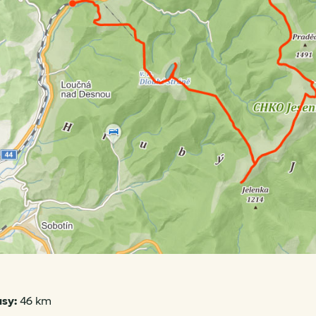
asy:
46 km