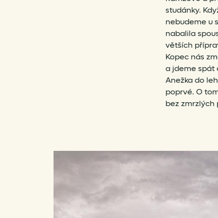
studánky. Kdy
nebudeme u st
nabalila spous
větších přípra
Kopec nás zmo
a jdeme spát 
Anežka do leh
poprvé. O tom
bez zmrzlých 