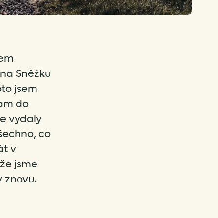
sem
 na Sněžku
oto jsem
kam do
se vydaly
šechno, co
át v
 že jsme
y znovu.