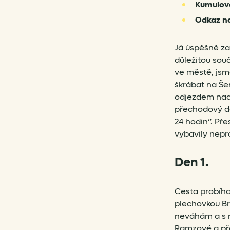
Kumulov
Odkaz na
Já úspěšně za
důležitou sou
ve městě, jsm
škrábat na Še
odjezdem nadš
přechodový de
24 hodin”. Př
vybavily nep
Den 1.
Cesta probíha
plechovkou Bra
neváhám a s n
Ramzové a pře