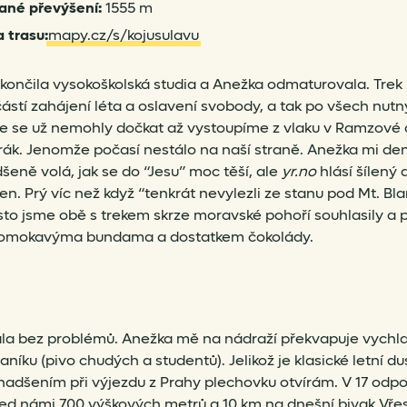
ané převýšení:
1555 m
 trasu:
mapy.cz/s/kojusulavu
končila vysokoškolská studia a Anežka odmaturovala. Trek 
částí zahájení léta a oslavení svobody, a tak po všech nut
e se už nemohly dočkat až vystoupíme z vlaku v Ramzové
rák. Jenomže počasí nestálo na naší straně. Anežka mi de
eně volá, jak se do “Jesu” moc těší, ale
yr.no
hlásí šílený
n. Prý víc než když “tenkrát nevylezli ze stanu pod Mt. B
esto jsme obě s trekem skrze moravské pohoří souhlasily a 
romokavýma bundama a dostatkem čokolády.
la bez problémů. Anežka mě na nádraží překvapuje vychl
níku (pivo chudých a studentů). Jelikož je klasické letní du
adšením při výjezdu z Prahy plechovku otvírám. V 17 odp
d námi 700 výškových metrů a 10 km na dnešní bivak Vře