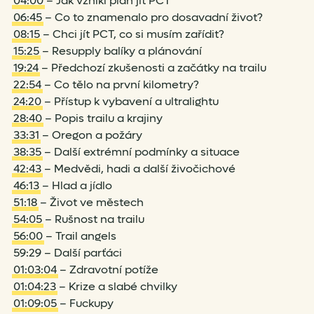
04:00
– Jak vznikl plán jít PCT
06:45
– Co to znamenalo pro dosavadní život?
08:15
– Chci jít PCT, co si musím zařídit?
15:25
– Resupply balíky a plánování
19:24
– Předchozí zkušenosti a začátky na trailu
22:54
– Co tělo na první kilometry?
24:20
– Přístup k vybavení a ultralightu
28:40
– Popis trailu a krajiny
33:31
– Oregon a požáry
38:35
– Další extrémní podmínky a situace
42:43
– Medvědi, hadi a další živočichové
46:13
– Hlad a jídlo
51:18
– Život ve městech
54:05
– Rušnost na trailu
56:00
– Trail angels
59:29 – Další parťáci
01:03:04
– Zdravotní potíže
01:04:23
– Krize a slabé chvilky
01:09:05
– Fuckupy