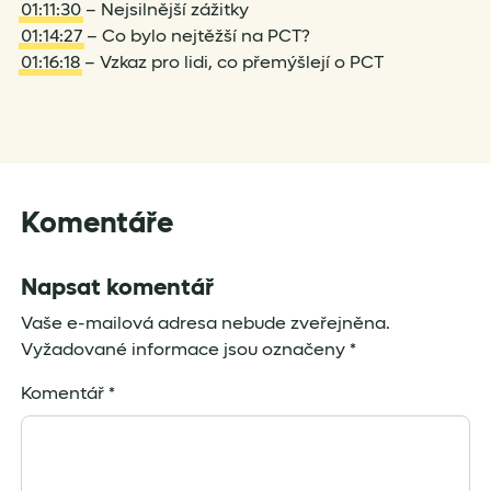
01:11:30
– Nejsilnější zážitky
01:14:27
– Co bylo nejtěžší na PCT?
01:16:18
– Vzkaz pro lidi, co přemýšlejí o PCT
Komentáře
Napsat komentář
Vaše e-mailová adresa nebude zveřejněna.
Vyžadované informace jsou označeny
*
Komentář
*