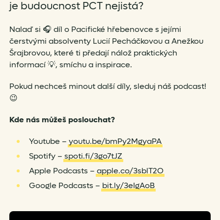
je budoucnost PCT nejistá?
Nalaď si 🎧 díl o Pacifické hřebenovce s jejími
čerstvými absolventy Lucií Pecháčkovou a Anežkou
Šrajbrovou, které ti předají nálož praktických
informací 💡, smíchu a inspirace.
Pokud nechceš minout další díly, sleduj náš podcast!
😉
Kde nás můžeš poslouchat?
Youtube –
youtu.be/bmPy2MgyaPA
Spotify –
spoti.fi/3go7tJZ
Apple Podcasts –
apple.co/3sblT2O
Google Podcasts –
bit.ly/3eIgAoB