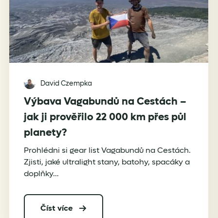
David Czempka
Výbava Vagabundů na Cestách –
jak ji prověřilo 22 000 km přes půl
planety?
Prohlédni si gear list Vagabundů na Cestách.
Zjisti, jaké ultralight stany, batohy, spacáky a
doplňky…
Číst více