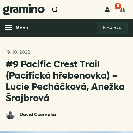
0
Menu
Novinky
19. 10. 2022
#9 Pacific Crest Trail
(Pacifická hřebenovka) –
Lucie Pecháčková, Anežka
Šrajbrová
David Czempka