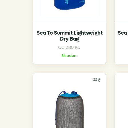
Sea To Summit Lightweight
Sea 
Dry Bag
This
Od
280
Kč
product
Skladem
has
multiple
variants.
22 g
The
options
may
be
chosen
on
the