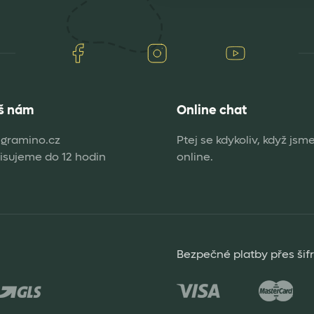
Facebook
Instagram
Youtube
š nám
Online chat
gramino.cz
Ptej se kdykoliv, když jsm
sujeme do 12 hodin
online.
Bezpečné platby přes šif