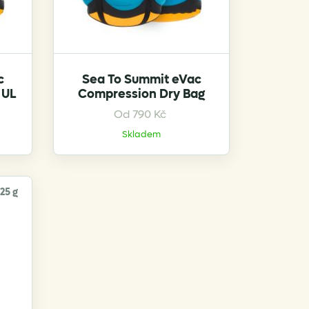
c
Sea To Summit eVac
 UL
Compression Dry Bag
This
Od
790
Kč
product
Skladem
has
multiple
variants.
25 g
The
options
may
be
chosen
on
the