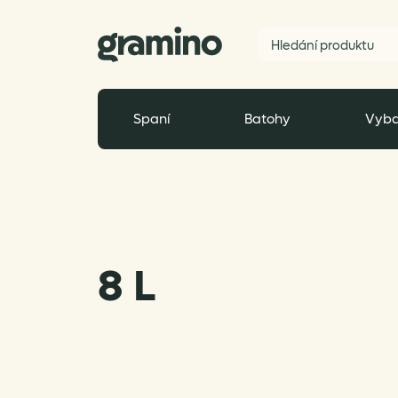
Spaní
Batohy
Vyba
8 L