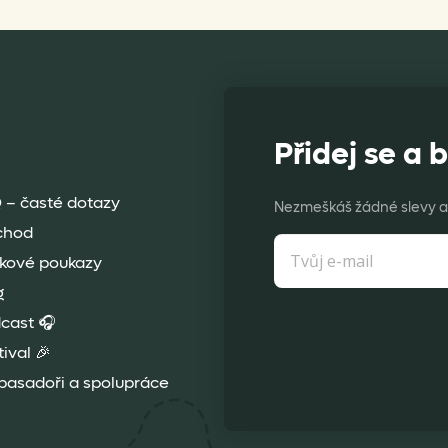
Přidej se a b
 – časté dotazy
Nezmeškáš žádné slevy a 
chod
kové poukazy
g
cast 🎧
tival 🎉
asadoři a spolupráce