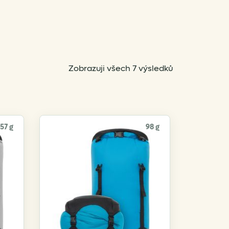
Sorted
Zobrazuji všech 7 výsledků
by
popularity
57 g
98 g