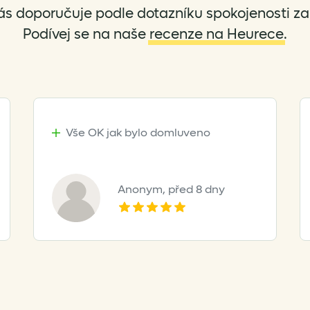
the
the
ás doporučuje podle dotazníku spokojenosti za 
product
product
Podívej se na naše
recenze na Heurece
.
page
page
Vše OK jak bylo domluveno
Anonym,
před 8 dny