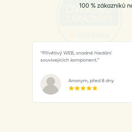
the
100 % zákazníků n
product
page
Přívětivý WEB, snadné hledání
souvisejících komponent.
Anonym,
před 8 dny