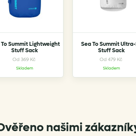
product
product
page
page
 To Summit Lightweight
Sea To Summit Ultra-
Stuff Sack
Stuff Sack
This
This
Od
369
Kč
Od
479
Kč
product
product
Skladem
Skladem
has
has
multiple
multiple
variants.
variants.
The
The
options
options
may
may
be
be
Ověřeno našimi zákazník
chosen
chosen
on
on