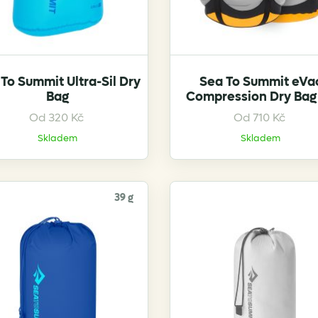
To Summit Ultra-Sil Dry
Sea To Summit eVa
Bag
Compression Dry Bag
This
This
Od
320
Kč
Od
710
Kč
product
product
Skladem
Skladem
has
has
multiple
multiple
variants.
variants.
39 g
The
The
options
options
may
may
be
be
chosen
chosen
on
on
the
the