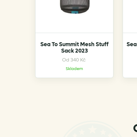
product
page
Sea To Summit Mesh Stuff
Sea
Sack 2023
This
Od
340
Kč
product
Skladem
has
multiple
variants.
The
options
may
be
chosen
on