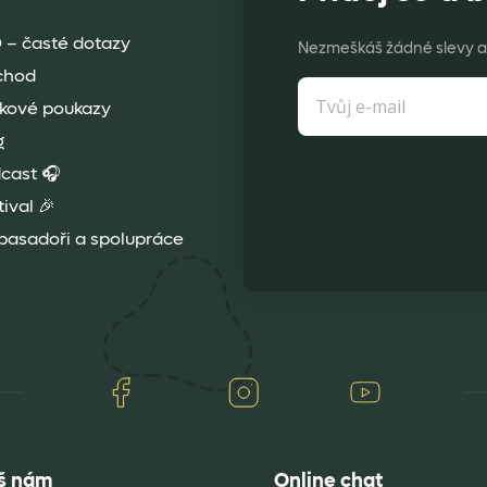
product
product
page
page
 – časté dotazy
Nezmeškáš žádné slevy a 
chod
kové poukazy
g
cast 🎧
tival 🎉
asadoři a spolupráce
Facebook
Instagram
Youtube
š nám
Online chat