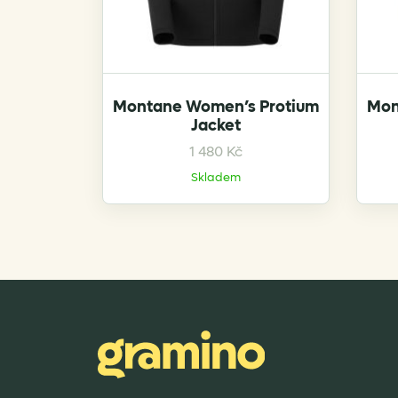
page
Montane Women’s Protium
Mon
Jacket
This
1 480
Kč
product
Skladem
has
multiple
variants.
The
options
may
be
chosen
on
the