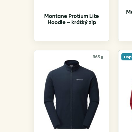
Mo
Montane Protium Lite
Hoodie – krátký zip
365 g
Dop