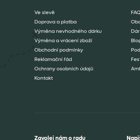
product
page
Ve slevě
FAQ
Doprava a platba
Ob
Výměna nevhodného dárku
Dár
Výměna a vrácení zboží
Blo
Obchodní podmínky
Pod
Reklamační řád
Fes
Ochrany osobních údajů
Amb
Kontakt
Zavolej nám o radu
Napi