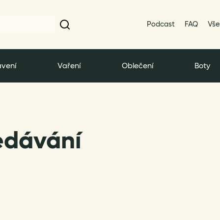
Podcast
FAQ
Vše
vení
Vaření
Oblečení
Boty
edávání