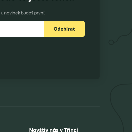
product
page
u novinek budeš první.
Odebírat
Navštiv nás v Třinci