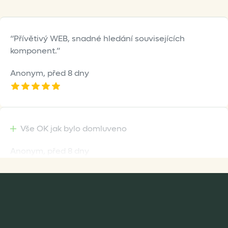
Přívětivý WEB, snadné hledání souvisejících
komponent.
Anonym,
před 8 dny
Vše OK jak bylo domluveno
Anonym,
před 8 dny
Rychlost dodání,kvalitní zboží které je bezpečně
zabaleno.