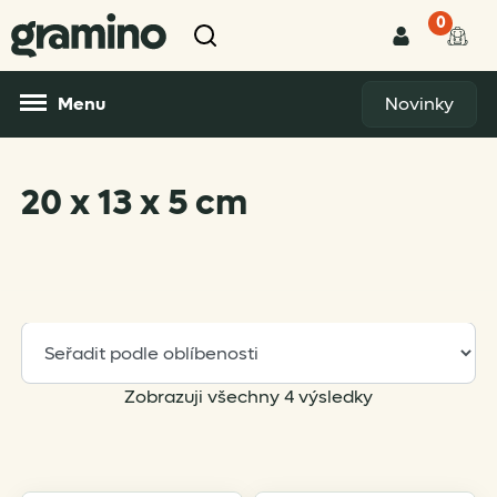
0
Menu
Novinky
20 x 13 x 5 cm
Sorted
Zobrazuji všechny 4 výsledky
by
popularity