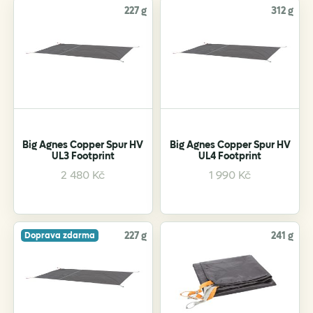
227 g
312 g
Big Agnes Copper Spur HV
Big Agnes Copper Spur HV
UL3 Footprint
UL4 Footprint
2 480
Kč
1 990
Kč
227 g
241 g
Doprava zdarma