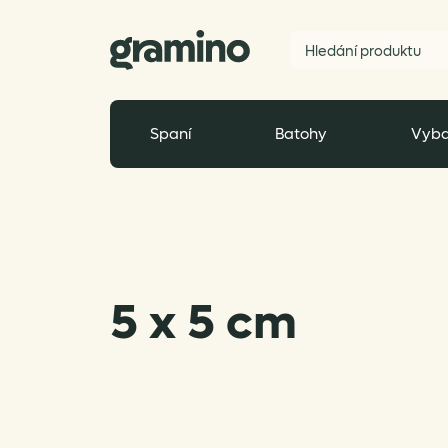
Spaní
Batohy
Vyba
5 x 5 cm