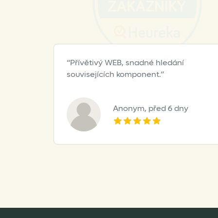
page
Přívětivý WEB, snadné hledání
souvisejících komponent.
Anonym,
před 6 dny