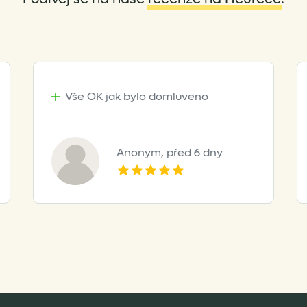
page
Vše OK jak bylo domluveno
Anonym,
před 6 dny