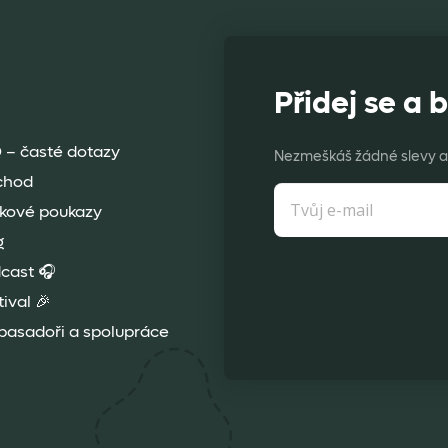
Přidej se a b
 – časté dotazy
Nezmeškáš žádné slevy a 
chod
kové poukazy
g
cast 🎧
tival 🎉
asadoři a spolupráce