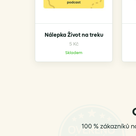
Nálepka Život na treku
5
Kč
This
product
Skladem
has
multiple
variants.
The
options
may
be
chosen
on
the
100 % zákazníků n
product