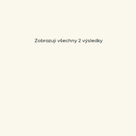
Sorted
Zobrazuji všechny 2 výsledky
by
popularity