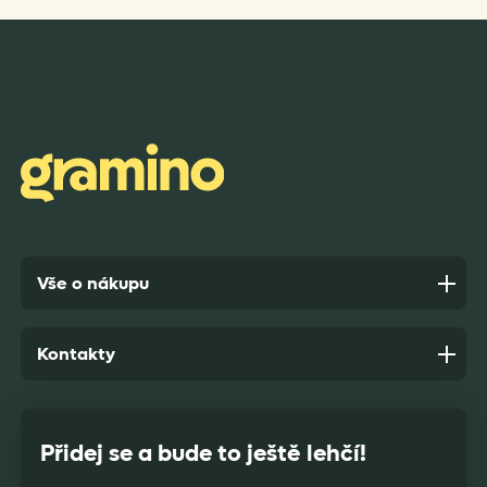
Rychlost dodání,kvalitní zboží které je bezpečně
zabaleno.
Anonym,
před 9 dny
Vše o nákupu
Kontakty
Přidej se a bude to ještě lehčí!