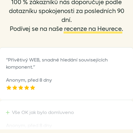
100 % zákazníků nás doporučuje podle
chosen
chosen
on
on
dotazníku spokojenosti za posledních 90
the
the
dní.
product
product
Podívej se na naše
recenze na Heurece
.
page
page
Přívětivý WEB, snadné hledání souvisejících
komponent.
Anonym,
před 8 dny
Vše OK jak bylo domluveno
Anonym,
před 8 dny