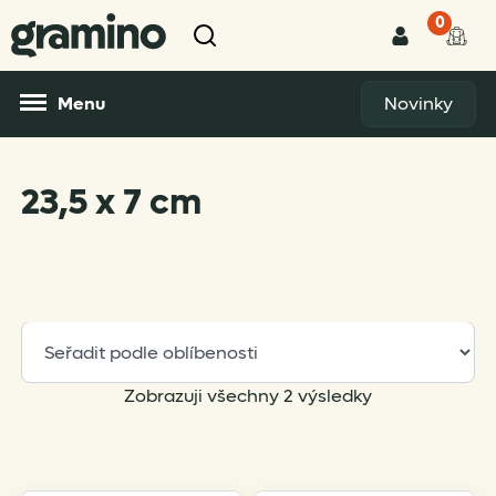
0
Menu
Novinky
23,5 x 7 cm
Sorted
Zobrazuji všechny 2 výsledky
by
popularity