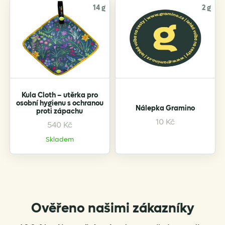
14 g
2 g
Kula Cloth – utěrka pro
osobní hygienu s ochranou
Nálepka Gramino
proti zápachu
This
This
10
Kč
540
Kč
product
product
Skladem
has
has
multiple
multiple
variants.
variants.
The
The
options
options
Ověřeno našimi zákazníky
may
may
be
be