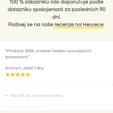
100 % zákazníků nás doporučuje podle
chosen
chosen
on
on
dotazníku spokojenosti za posledních 90
the
the
dní.
product
product
Podívej se na naše
recenze na Heurece
.
page
page
Přívětivý WEB, snadné hledání souvisejících
komponent.
Anonym,
před 7 dny
Vše OK jak bylo domluveno
Anonym,
před 7 dny