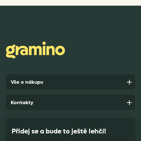
Rychlost dodání,kvalitní zboží které je bezpečně
zabaleno.
Anonym,
před 8 dny
Vše o nákupu
Kontakty
Přidej se a bude to ještě lehčí!