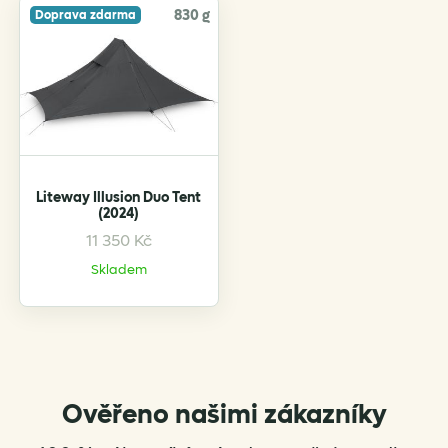
830 g
Doprava zdarma
Liteway Illusion Duo Tent
(2024)
11 350
Kč
This
product
Skladem
has
multiple
variants.
The
options
Ověřeno našimi zákazníky
may
be