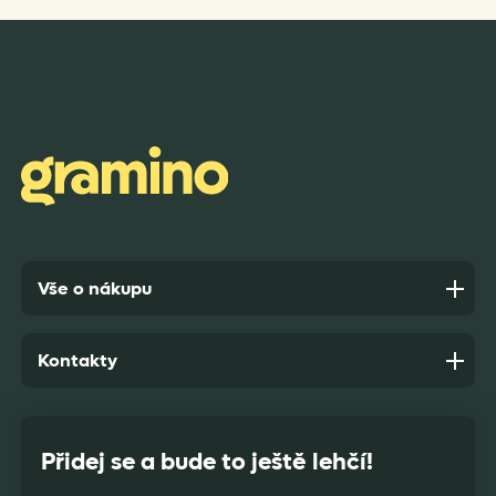
Rychlost dodání,kvalitní zboží které je bezpečně
zabaleno.
Anonym,
před 8 dny
Vše o nákupu
Kontakty
Přidej se a bude to ještě lehčí!