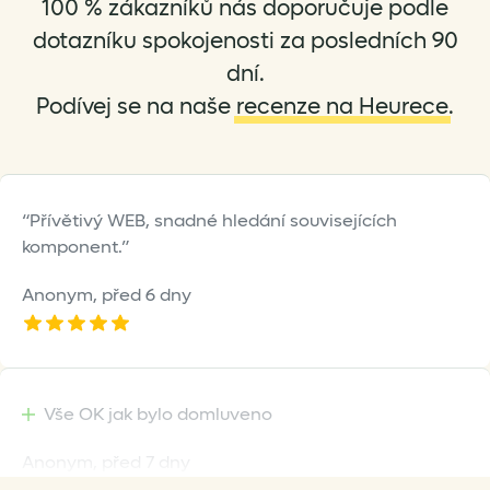
100 % zákazníků nás doporučuje podle
chosen
on
dotazníku spokojenosti za posledních 90
the
dní.
product
Podívej se na naše
recenze na Heurece
.
page
Přívětivý WEB, snadné hledání souvisejících
komponent.
Anonym,
před 6 dny
Vše OK jak bylo domluveno
Anonym,
před 7 dny