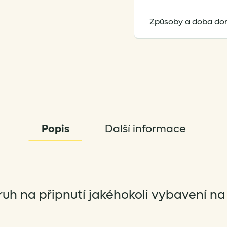
the
waitlist
Způsoby a doba dor
for
this
product
Popis
Další informace
uh na připnutí jakéhokoli vybavení na