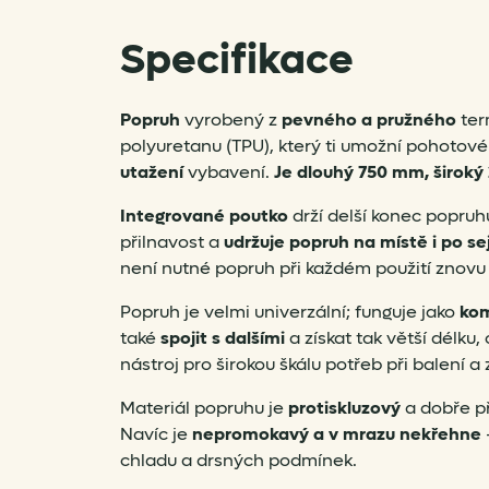
Specifikace
P
opruh
vyrobený z
pevného a ​​pružného
ter
polyuretanu (TPU), který ti umožní pohotov
utažení
vybavení.
Je dlouhý 750 mm, široký 
Integrované poutko
drží delší konec popruh
přilnavost a
udržuje popruh na místě i po s
není nutné popruh při každém použití znovu 
Popruh je velmi univerzální; funguje jako
kom
také
spojit s dalšími
a získat tak větší délku, 
nástroj pro širokou škálu potřeb při balení a 
Materiál popruhu je
protiskluzový
a dobře př
Navíc je
nepromokavý a v mrazu nekřehne
chladu a drsných podmínek.