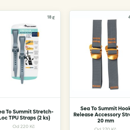
18 g
Sea To Summit Hoo
ea To Summit Stretch-
Release Accessory St
Loc TPU Straps (2 ks)
20 mm
This
This
Od
220
Kč
Od
270
Kč