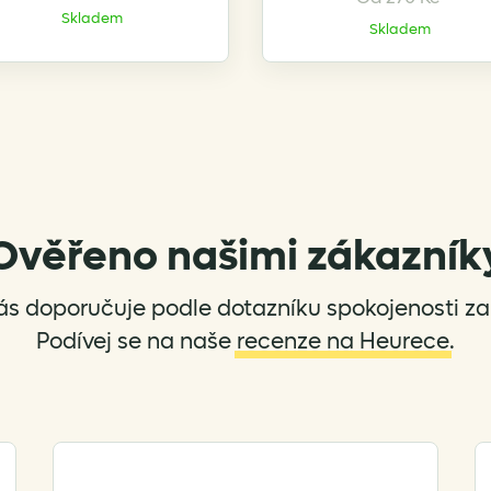
product
product
Skladem
Skladem
has
has
multiple
multiple
variants.
variants.
The
The
options
options
may
may
be
be
chosen
chosen
Ověřeno našimi zákazník
on
on
the
the
product
product
ás doporučuje podle dotazníku spokojenosti za 
page
page
Podívej se na naše
recenze na Heurece
.