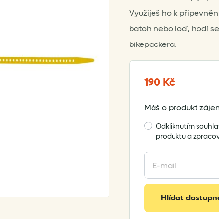
Využiješ ho k připevnění
batoh nebo loď, hodí s
bikepackera.
190
Kč
Máš o produkt zájem
Odkliknutím souhla
produktu a zpraco
Enter
your
email
address
Hlídat dostupn
to
join