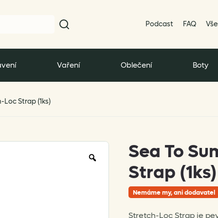
Podcast
FAQ
Vše
vení
Vaření
Oblečení
Boty
-Loc Strap (1ks)
Sea To Su
Zoom
Strap (1ks)
Nemáme my, ani dodavatel
Stretch-Loc Strap je pe