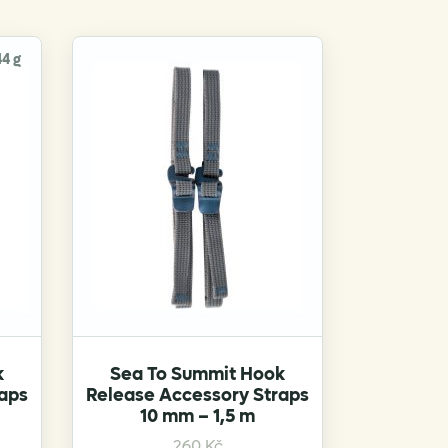
44 g
k
Sea To Summit Hook
raps
Release Accessory Straps
10 mm – 1,5 m
260
Kč