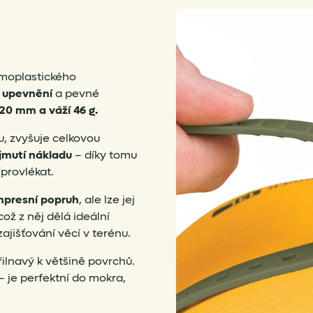
moplastického
é
upevnění
a pevné
20 mm a váží 46 g.
u, zvyšuje celkovou
ejmutí nákladu
– díky tomu
provlékat.
presní popruh
, ale lze jej
což z něj dělá ideální
zajišťování věcí v terénu.
ilnavý k většině povrchů.
– je perfektní do mokra,