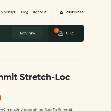
Přihlásit se
 o nákupu
Blog
Kontakt
0
Novinky
0
Kč
mmit Stretch-Loc
vný a pružný popruh od Sea To Summit.