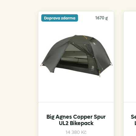
1670 g
Doprava zdarma
Big Agnes Copper Spur
S
UL2 Bikepack
14 380
Kč