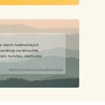
 ze všech nadmořských
zaměřuje na lehoučké,
í, turistiku, cestování
Zobrazit
kontakt na zodpovědnou osobu
info@seatosummit.eu