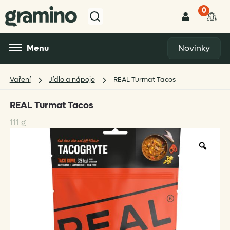
0
Menu
Novinky
Vaření
Jídlo a nápoje
REAL Turmat Tacos
REAL Turmat Tacos
111 g
Zoo