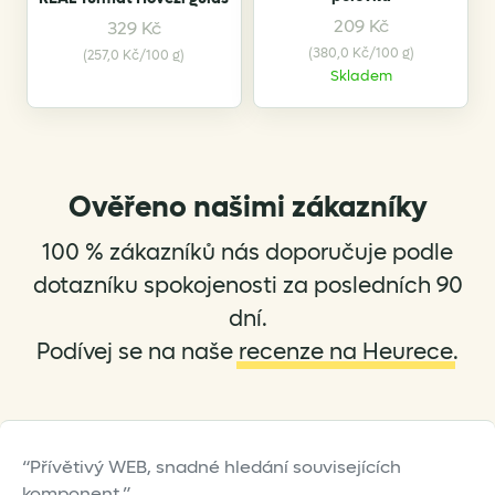
209
Kč
329
Kč
(380,0 Kč/100 g)
(257,0 Kč/100 g)
Skladem
Ověřeno našimi zákazníky
100 % zákazníků nás doporučuje podle
dotazníku spokojenosti za posledních 90
dní.
Podívej se na naše
recenze na Heurece
.
Přívětivý WEB, snadné hledání souvisejících
komponent.