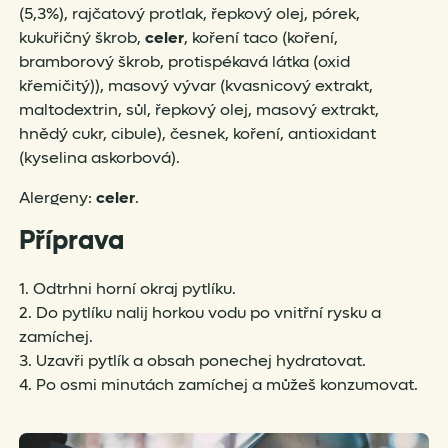
(5,3%), rajčatový protlak, řepkový olej, pórek,
kukuřičný škrob,
celer
, koření taco (koření,
bramborový škrob, protispékavá látka (oxid
křemičitý)), masový vývar (kvasnicový extrakt,
maltodextrin, sůl, řepkový olej, masový extrakt,
hnědý cukr, cibule), česnek, koření, antioxidant
(kyselina askorbová).
Alergeny:
celer
.
Příprava
1. Odtrhni horní okraj pytlíku.
2. Do pytlíku nalij horkou vodu po vnitřní rysku a
zamíchej.
3. Uzavři pytlík a obsah ponechej hydratovat.
4. Po osmi minutách zamíchej a můžeš konzumovat.