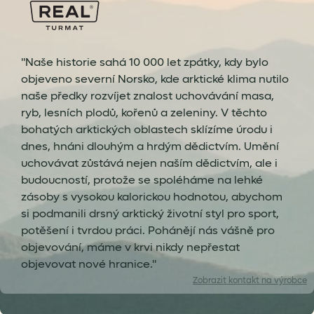
"Naše historie sahá 10 000 let zpátky, kdy bylo
objeveno severní Norsko, kde arktické klima nutilo
naše předky rozvíjet znalost uchovávání masa,
ryb, lesních plodů, kořenů a zeleniny. V těchto
bohatých arktických oblastech sklízíme úrodu i
dnes, hnáni dlouhým a hrdým dědictvím. Umění
uchovávat zůstává nejen naším dědictvím, ale i
budoucností, protože se spoléháme na lehké
zásoby s vysokou kalorickou hodnotou, abychom
si podmanili drsný arktický životní styl pro sport,
potěšení i tvrdou práci. Pohánějí nás vášně pro
objevování, máme v krvi nikdy nepřestat
objevovat nové hranice."
Zobrazit
kontakt na výrobce