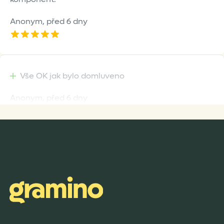
Anonym,
před 6 dny
Vše OK jak bylo domluveno
Anonym,
před 6 dny
Rychlost dodání,kvalitní zboží které je bezpečně
zabaleno.
Anonym,
před 7 dny