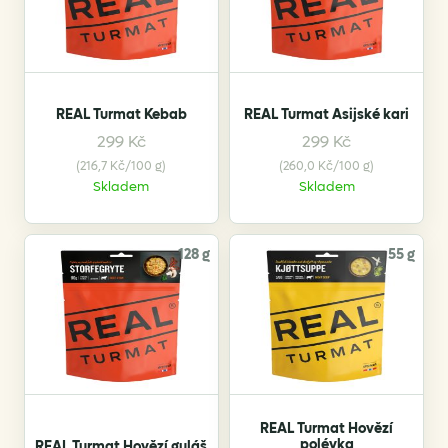
REAL Turmat Kebab
REAL Turmat Asijské kari
299
Kč
299
Kč
(216,7 Kč/100 g)
(260,0 Kč/100 g)
Skladem
Skladem
128 g
55 g
REAL Turmat Hovězí
polévka
REAL Turmat Hovězí guláš