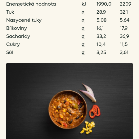
Energetická hodnota
kJ
1990,0
2209
Tuk
g
28,9
32,1
Nasycené tuky
g
5,08
5,64
Bílkoviny
g
16,1
17,9
Sacharidy
g
33,2
36,9
Cukry
g
10,4
11,5
Sůl
g
3,25
3,61