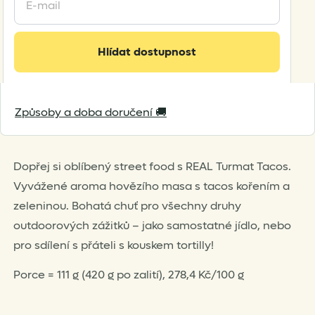
your
email
address
Hlídat dostupnost
to
join
the
waitlist
Způsoby a doba doručení 🚚
for
this
product
Dopřej si oblíbený street food s REAL Turmat Tacos.
Vyvážené aroma hovězího masa s tacos kořením a
zeleninou. Bohatá chuť pro všechny druhy
outdoorových zážitků – jako samostatné jídlo, nebo
pro sdílení s přáteli s kouskem tortilly!
Porce = 111 g (420 g po zalití), 278,4 Kč/100 g