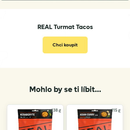
REAL Turmat Tacos
post@drytech.no
Chci koupit
Mohlo by se ti líbit…
138 g
115 g