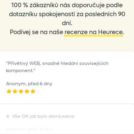
100 % zákazníků nás doporučuje podle
dotazníku spokojenosti za posledních 90
dní.
Podívej se na naše
recenze na Heurece
.
Přívětivý WEB, snadné hledání souvisejících
komponent.
Anonym,
před 6 dny
Vše OK jak bylo domluveno
Anonym,
před 6 dny