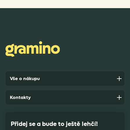
Rychlost dodání,kvalitní zboží které je bezpečně
zabaleno.
Anonym,
před 7 dny
Vše o nákupu
Kontakty
Přidej se a bude to ještě lehčí!