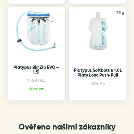
multiple
variants.
29 g
The
options
may
be
chosen
on
the
Platypus Big Zip EVO –
product
Platypus Softbottle 1,0L
1,5l
Platy Logo Push-Pull
page
1 060
Kč
289
Kč
Skladem
Ověřeno našimi zákazníky