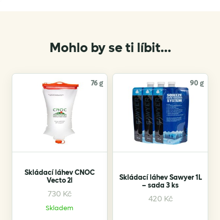
Mohlo by se ti líbit…
76 g
90 g
Skládací láhev CNOC
Skládací láhev Sawyer 1L
Vecto 2l
– sada 3 ks
730
Kč
This
420
Kč
product
Skladem
has