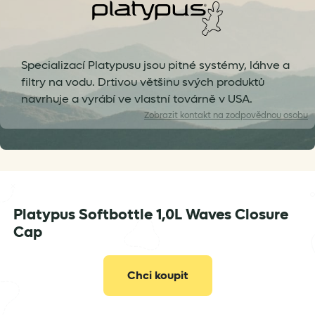
Specializací Platypusu jsou pitné systémy, láhve a
filtry na vodu. Drtivou většinu svých produktů
navrhuje a vyrábí ve vlastní továrně v USA.
Zobrazit
kontakt na zodpovědnou osobu
Platypus Softbottle 1,0L Waves Closure
info@vertone.cz
Cap
Chci koupit