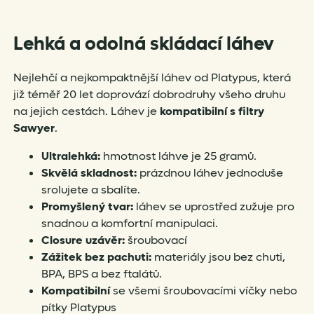
Lehká a odolná skládací láhev
Nejlehčí a nejkompaktnější láhev od Platypus, která
již téměř 20 let doprovází dobrodruhy všeho druhu
na jejich cestách. Láhev je
kompatibilní s filtry
Sawyer
.
Ultralehká:
hmotnost láhve je 25 gramů.
Skvělá skladnost:
prázdnou láhev jednoduše
srolujete a sbalíte.
Promyšlený tvar:
láhev se uprostřed zužuje pro
snadnou a komfortní manipulaci.
Closure uzávěr:
šroubovací
Zážitek bez pachuti:
materiály jsou bez chuti,
BPA, BPS a bez ftalátů.
Kompatibilní
se všemi šroubovacími víčky nebo
pítky Platypus