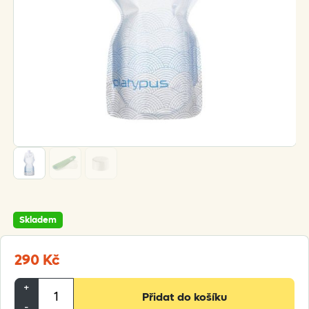
Skladem
290
Kč
Platypus
+
Přidat do košíku
Softbottle
-