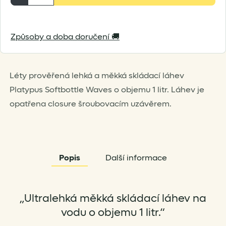
1,0L
Waves
Způsoby a doba doručení 🚚
Closure
Cap
množství
Léty prověřená lehká a měkká skládací láhev
Platypus Softbottle Waves o objemu 1 litr. Láhev je
opatřena closure šroubovacím uzávěrem.
Popis
Další informace
„Ultralehká měkká skládací láhev na
vodu o objemu 1 litr.“