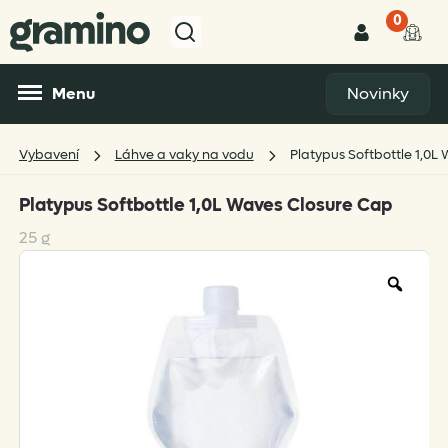
0
Menu
Novinky
Vybavení
Láhve a vaky na vodu
Platypus Softbottle 1,0L
Platypus Softbottle 1,0L Waves Closure Cap
25 g
Zoo