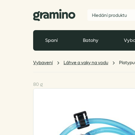
Spaní
Batohy
Vyba
Vybavení
Láhve a vaky na vodu
Platypus
80 g