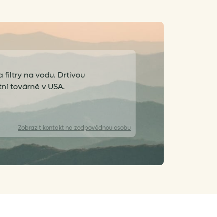
 filtry na vodu. Drtivou
tní továrně v USA.
Zobrazit
kontakt na zodpovědnou osobu
info@vertone.cz