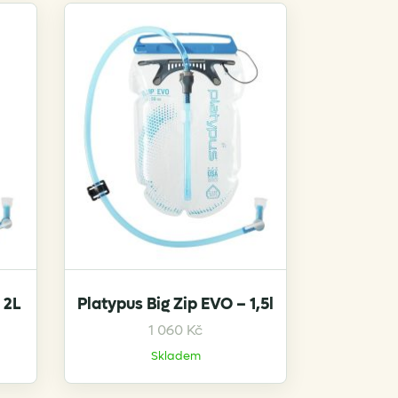
 2L
Platypus Big Zip EVO – 1,5l
1 060
Kč
Skladem