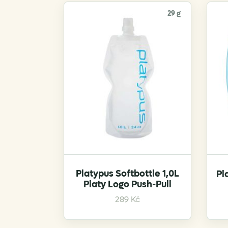
29 g
Platypus Softbottle 1,0L
Pl
Platy Logo Push-Pull
289
Kč