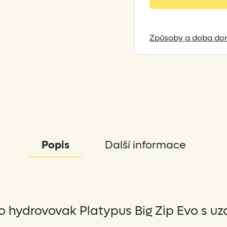
to
join
the
waitlist
Způsoby a doba dor
for
this
product
Popis
Další informace
 hydrovovak Platypus Big Zip Evo s uz