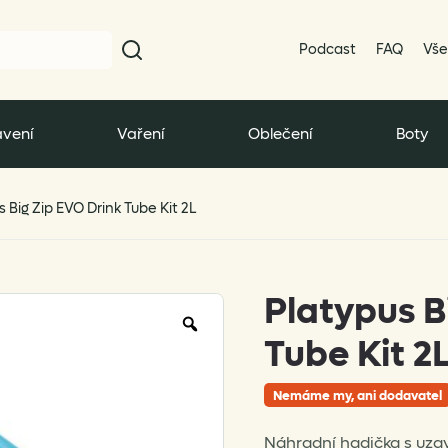
Podcast
FAQ
Vše
vení
Vaření
Oblečení
Boty
 Big Zip EVO Drink Tube Kit 2L
Platypus B
Zoom
Tube Kit 2
Nemáme my, ani dodavatel
Náhradní hadička s uzav