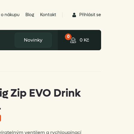
Přihlásit se
 o nákupu
Blog
Kontakt
0
Novinky
0
Kč
ig Zip EVO Drink
L
íratelným ventilem a rychloupínací