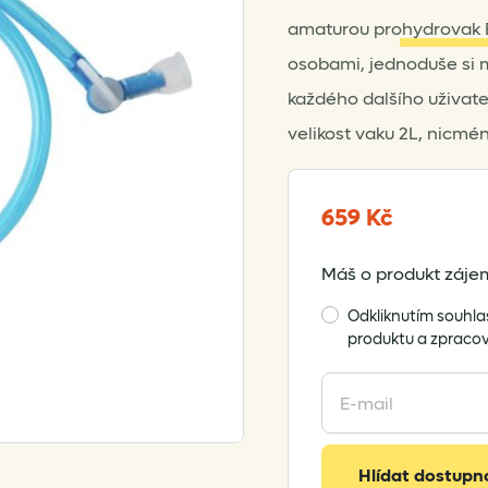
amaturou pro
hydrovak 
osobami, jednoduše si m
každého dalšího uživate
velikost vaku 2L, nicméně
659
Kč
Máš o produkt zájem
Odkliknutím souhla
produktu a zpraco
Enter
your
email
address
Hlídat dostupn