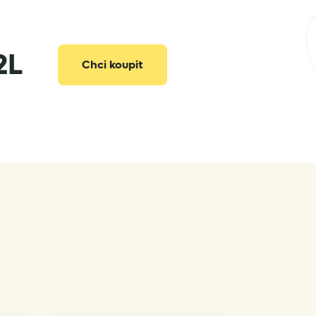
2L
Chci koupit