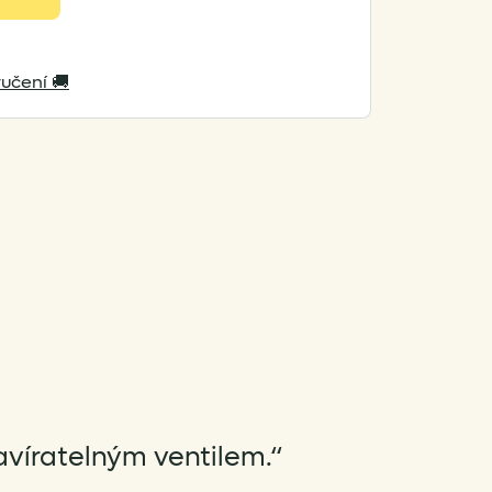
učení 🚚
avíratelným ventilem.“