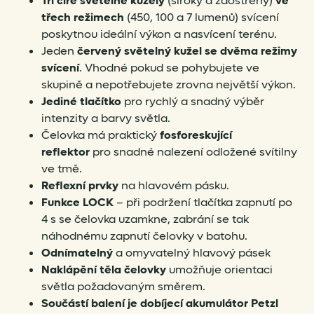
Tři čiré světelné kužely
(široký a zaostřený)
ve
třech režimech
(450, 100 a 7 lumenů) svícení
poskytnou ideální výkon a nasvícení terénu.
Jeden
červený světelný kužel se dvěma režimy
svícení
. Vhodné pokud se pohybujete ve
skupině a nepotřebujete zrovna největší výkon.
Jediné tlačítko
pro rychlý a snadný výběr
intenzity a barvy světla.
Čelovka má praktický
fosforeskující
reflektor
pro snadné nalezení odložené svítilny
ve tmě.
Reflexní prvky
na hlavovém pásku.
Funkce LOCK
– při podržení tlačítka zapnutí po
4 s se čelovka uzamkne, zabrání se tak
náhodnému zapnutí čelovky v batohu.
Odnímatelný
a omyvatelný hlavový pásek
Naklápění těla čelovky
umožňuje orientaci
světla požadovaným směrem.
Součástí balení je dobíjecí akumulátor Petzl