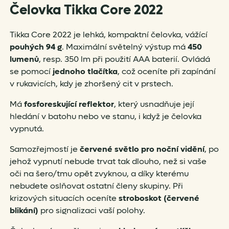
Čelovka Tikka Core 2022
Tikka Core 2022 je lehká, kompaktní čelovka, vážící
pouhých 94 g
. Maximální světelný výstup má
4
50
lumenů
, resp. 350 lm při použití AAA baterií. Ovládá
se pomocí
jednoho tlačítka
, což oceníte při zapínání
v rukavicích, kdy je zhoršený cit v prstech.
Má
fosforeskující reflektor
, který usnadňuje její
hledání v batohu nebo ve stanu, i když je čelovka
vypnutá.
Samozřejmostí je
červené světlo pro noční vidění
, po
jehož vypnutí nebude trvat tak dlouho, než si vaše
oči na šero/tmu opět zvyknou, a díky kterému
nebudete oslňovat ostatní členy skupiny. Při
krizových situacích oceníte
stroboskot (červené
blikání)
pro signalizaci vaší polohy.