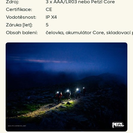
Zdroj:
3 x AAA/LR03 nebo Petzl Core
Certifikace:
CE
Vodotěsnost:
IP X4
Záruka [let]:
5
Obsah balení:
čelovka, akumulátor Core, skladovací 