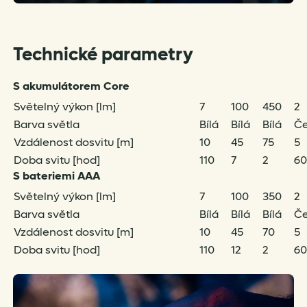
Technické parametry
S akumulátorem Core
Světelný výkon [lm]
7
100
450
2
Barva světla
Bílá
Bílá
Bílá
Če
Vzdálenost dosvitu [m]
10
45
75
5
Doba svitu [hod]
110
7
2
60
S bateriemi AAA
Světelný výkon [lm]
7
100
350
2
Barva světla
Bílá
Bílá
Bílá
Če
Vzdálenost dosvitu [m]
10
45
70
5
Doba svitu [hod]
110
12
2
60