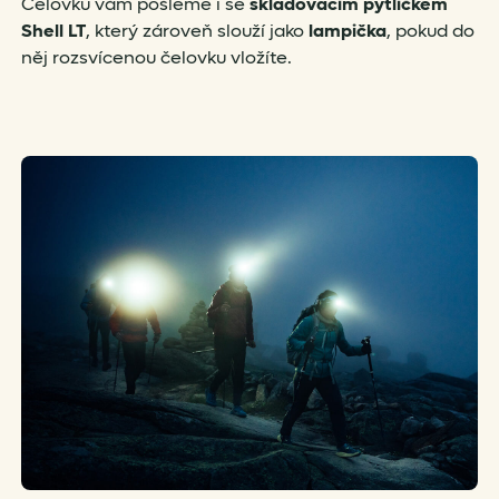
Čelovku vám pošleme i se
skladovacím pytlíčkem
Shell LT
, který zároveň slouží jako
lampička
, pokud do
něj rozsvícenou čelovku vložíte.