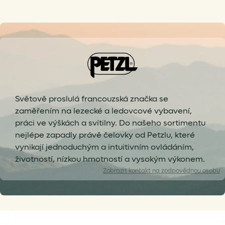
Světově proslulá francouzská značka se
zaměřením na lezecké a ledovcové vybavení,
práci ve výškách a svítilny. Do našeho sortimentu
nejlépe zapadly právě čelovky od Petzlu, které
vynikají jednoduchým a intuitivním ovládáním,
životností, nízkou hmotností a vysokým výkonem.
Zobrazit
kontakt na zodpovědnou osobu