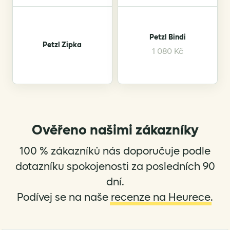
Petzl Bindi
Petzl Zipka
This
1 080
Kč
product
has
multiple
variants.
The
options
Ověřeno našimi zákazníky
may
be
100 % zákazníků nás doporučuje podle
chosen
dotazníku spokojenosti za posledních 90
on
dní.
the
Podívej se na naše
recenze na Heurece
.
product
page