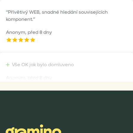
Přívětivý WEB, snadné hledání souvisejících
komponent.
Anonym,
před 8 dny
Vše OK jak bylo domluveno
Anonym,
před 8 dny
Rychlost dodání,kvalitní zboží které je bezpečně
zabaleno.
Anonym,
před 9 dny