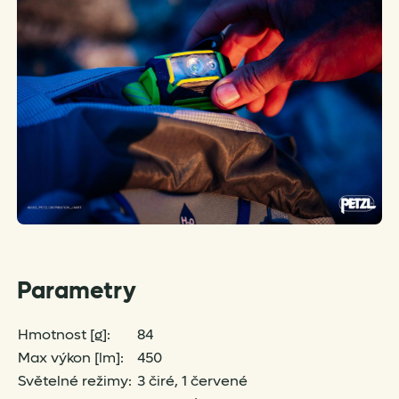
Parametry
Hmotnost [g]:
84
Max výkon [lm]:
450
Světelné režimy:
3 čiré, 1 červené