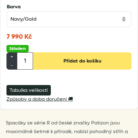
Barva
7 990
Kč
Skladem
Patizon
+
Přidat do košíku
R600
-
množství
Tabulka velikostí
Způsoby a doba doručení 🚚
Spacáky ze série R od české značky Patizon jsou
maximálně šetrné k přírodě, nabízí pohodlný střih a