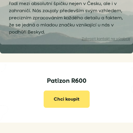
řadí mezi absolutní špičku nejen v Česku, ale i v
zahraničí. Nás zaujaly především svým vzhledem,
precizním zpracováním každého detailu a faktem,
že se jedná o mladou značku vznikající u nás v
podhůří Beskyd.
Zobrazit
kontakt na výrobce
Patizon R600
ahoj@patizon.com
Chci koupit