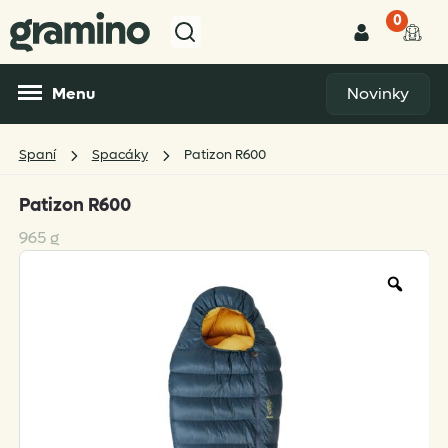
0
Menu
Novinky
Spaní
Spacáky
Patizon R600
Patizon R600
965 g
Zoo