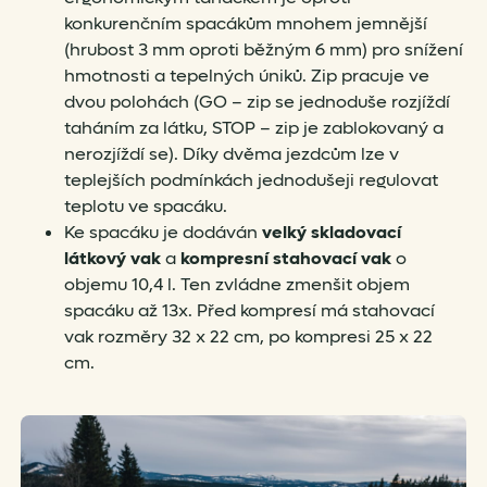
konkurenčním spacákům mnohem jemnější
(hrubost 3 mm oproti běžným 6 mm) pro snížení
hmotnosti a tepelných úniků. Zip pracuje ve
dvou polohách (GO – zip se jednoduše rozjíždí
taháním za látku, STOP – zip je zablokovaný a
nerozjíždí se). Díky dvěma jezdcům lze v
teplejších podmínkách jednodušeji regulovat
teplotu ve spacáku.
Ke spacáku je dodáván
velký skladovací
látkový vak
a
kompresní stahovací vak
o
objemu 10,4 l. Ten zvládne zmenšit objem
spacáku až 13x. Před kompresí má stahovací
vak rozměry 32 x 22 cm, po kompresi 25 x 22
cm.