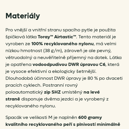
Materiály
Pro vnější a vnitřní stranu spacího pytle je použita
špičková látka
Toray™ Airtastic™
. Tento materiál je
vyroben ze
100% recyklovaného nylonu
, má velmi
nízkou hmotnost (38 g/m), zároveň je ale pevný,
větruodolný a neuvěřitelně příjemný na dotek. Látka
je opatřena
vodoodpudivou DWR úpravou
C6
, která
je vysoce efektivní a ekologicky šetrnější.
Dlouhodobá účinnost DWR úpravy je 80 % po dvaceti
pracích cyklech. Postranní rovný
poloautomatický
zip SHZ
umístěný
na levé
straně
disponuje dvěma jezdci a je vyrobený z
recyklovaného nylonu.
Spacák ve velikosti M je naplněn
600 gramy
kvalitního recyklovaného peří s
plnivostí minimálně