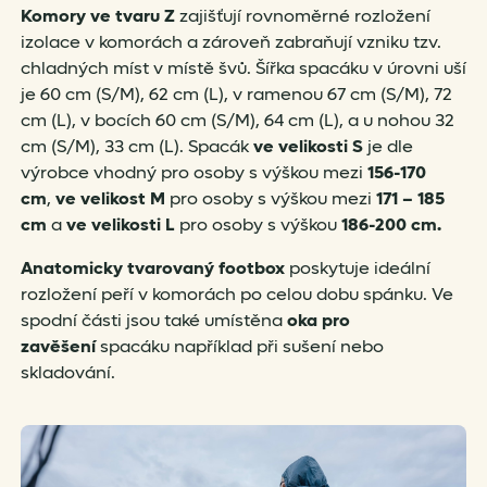
Komory ve tvaru Z
zajišťují rovnoměrné rozložení
izolace v komorách a zároveň zabraňují vzniku tzv.
chladných míst v místě švů. Šířka spacáku v úrovni uší
je 60 cm (S/M), 62 cm (L), v ramenou 67 cm (S/M), 72
cm (L), v bocích 60 cm (S/M), 64 cm (L), a u nohou 32
cm (S/M), 33 cm (L). Spacák
ve velikosti
S
je dle
výrobce vhodný pro osoby s výškou mezi
156-170
cm
,
ve velikost M
pro osoby s výškou mezi
171 – 185
cm
a
ve velikosti L
pro osoby s výškou
186-200 cm.
Anatomicky tvarovaný footbox
poskytuje ideální
rozložení peří v komorách po celou dobu spánku. Ve
spodní části jsou také umístěna
oka pro
zavěšení
spacáku například při sušení nebo
skladování.