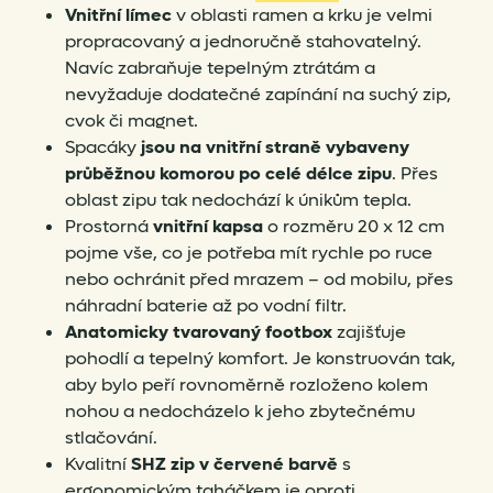
Vnitřní límec
v oblasti ramen a krku je velmi
propracovaný a jednoručně stahovatelný.
Navíc zabraňuje tepelným ztrátám a
nevyžaduje dodatečné zapínání na suchý zip,
cvok či magnet.
Spacáky
jsou na vnitřní straně vybaveny
průběžnou komorou po celé délce zipu
. Přes
oblast zipu tak nedochází k únikům tepla.
Prostorná
vnitřní kapsa
o rozměru 20 x 12 cm
pojme vše, co je potřeba mít rychle po ruce
nebo ochránit před mrazem – od mobilu, přes
náhradní baterie až po vodní filtr.
Anatomicky tvarovaný footbox
zajišťuje
pohodlí a tepelný komfort. Je konstruován tak,
aby bylo peří rovnoměrně rozloženo kolem
nohou a nedocházelo k jeho zbytečnému
stlačování.
Kvalitní
SHZ zip
v červené barvě
s
ergonomickým taháčkem je oproti