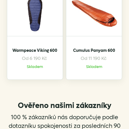
The
options
may
be
chosen
on
the
Warmpeace Viking 600
Cumulus Panyam 600
product
page
Od
6 190
Kč
Od
11 190
Kč
This
This
Skladem
Skladem
product
product
has
has
multiple
multiple
variants.
variants.
The
The
options
options
Ověřeno našimi zákazníky
may
may
be
be
100 % zákazníků nás doporučuje podle
chosen
chosen
dotazníku spokojenosti za posledních 90