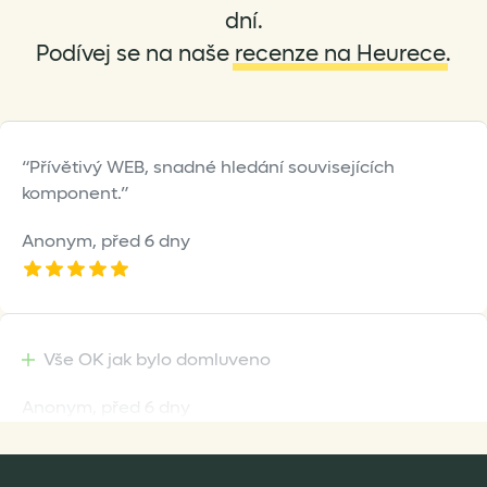
on
on
dní.
the
the
Podívej se na naše
recenze na Heurece
.
product
product
page
page
Přívětivý WEB, snadné hledání souvisejících
komponent.
Anonym,
před 6 dny
Vše OK jak bylo domluveno
Anonym,
před 6 dny