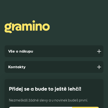
Rychlost dodání,kvalitní zboží které je bezpečně
zabaleno.
Anonym,
před 7 dny
Vše o nákupu
Kontakty
Přidej se a bude to ještě lehčí!
Nezmeškáš žádné slevy a u novinek budeš první.