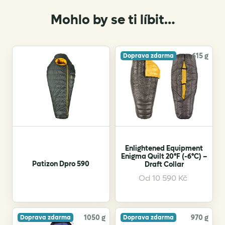
Mohlo by se ti líbit…
615 g
Doprava zdarma
Enlightened Equipment
Enigma Quilt 20°F (-6°C) –
Patizon Dpro 590
Draft Collar
This
Od
10 590
Kč
product
has
multiple
variants.
1050 g
970 g
Doprava zdarma
Doprava zdarma