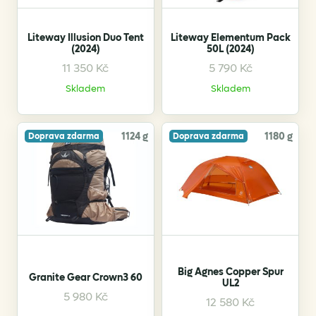
Liteway Illusion Duo Tent
Liteway Elementum Pack
(2024)
50L (2024)
11 350
Kč
5 790
Kč
This
This
product
product
Skladem
Skladem
has
has
multiple
multiple
variants.
variants.
1124 g
1180 g
Doprava zdarma
Doprava zdarma
The
The
options
options
may
may
be
be
chosen
chosen
on
on
the
the
product
product
Big Agnes Copper Spur
Granite Gear Crown3 60
UL2
page
page
This
This
5 980
Kč
12 580
Kč
product
product