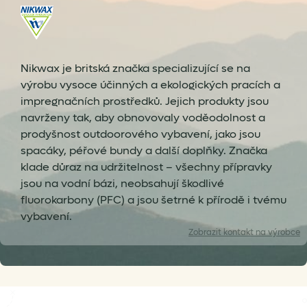
Nikwax je britská značka specializující se na
výrobu vysoce účinných a ekologických pracích a
impregnačních prostředků. Jejich produkty jsou
navrženy tak, aby obnovovaly voděodolnost a
prodyšnost outdoorového vybavení, jako jsou
spacáky, péřové bundy a další doplňky. Značka
klade důraz na udržitelnost – všechny přípravky
jsou na vodní bázi, neobsahují škodlivé
fluorokarbony (PFC) a jsou šetrné k přírodě i tvému
vybavení.
Zobrazit
kontakt na výrobce