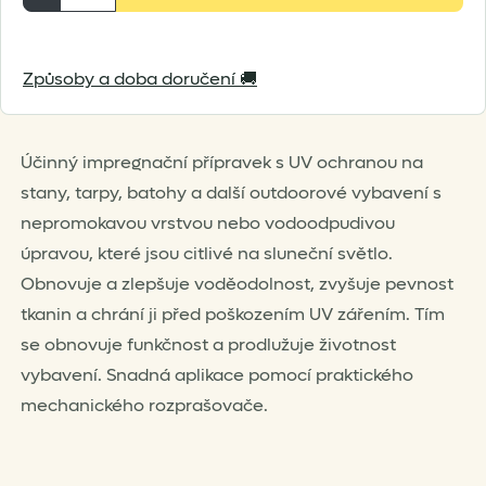
&
Gear
Způsoby a doba doručení 🚚
SolarProof
500
ml
Účinný impregnační přípravek s UV ochranou na
množství
stany, tarpy, batohy a další outdoorové vybavení s
nepromokavou vrstvou nebo vodoodpudivou
úpravou, které jsou citlivé na sluneční světlo.
Obnovuje a zlepšuje voděodolnost, zvyšuje pevnost
tkanin a chrání ji před poškozením UV zářením. Tím
se obnovuje funkčnost a prodlužuje životnost
vybavení. Snadná aplikace pomocí praktického
mechanického rozprašovače.