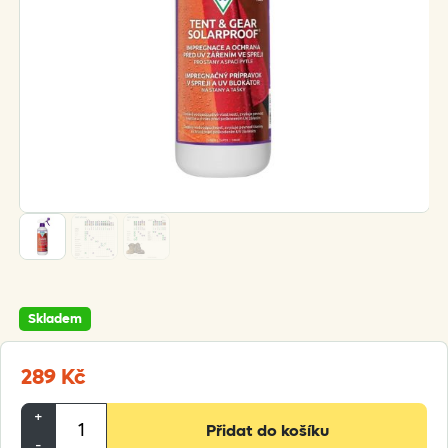
Skladem
289
Kč
Nikwax
+
Přidat do košíku
Tent
-