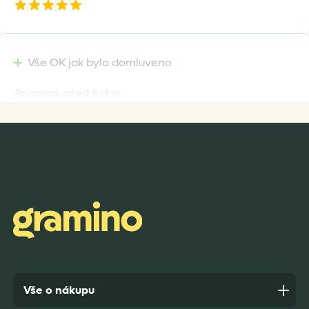
Vše OK jak bylo domluveno
Anonym,
před 6 dny
Rychlost dodání,kvalitní zboží které je bezpečně
zabaleno.
Anonym,
před 7 dny
Vše o nákupu