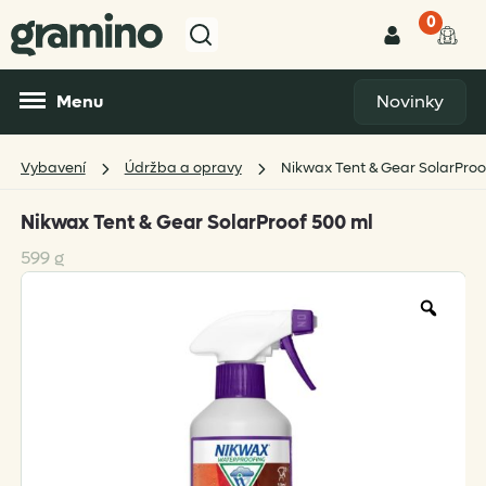
0
Menu
Novinky
Vybavení
Údržba a opravy
Nikwax Tent & Gear SolarProo
Nikwax Tent & Gear SolarProof 500 ml
599 g
Zoo