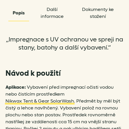
Další
Dokumenty ke
Popis
informace
stažení
„Impregnace s UV ochranou ve spreji na
stany, batohy a další vybavení.“
Návod k použití
Aplikace:
Vybavení před impregnací očisti vodou
nebo čistícím prostředkem
Nikwax Tent & Gear SolarWash
. Předmět by měl být
čistý a lehce navlhčený. Vybavení polož na rovnou
plochu nebo stan postav. Prostředek rovnoměrně
nastříkej ze vzdálenosti cca 15 cm na vnější stranu
tkaniny. Počkej 2 minuty a pak vlhkým hadříkem setři