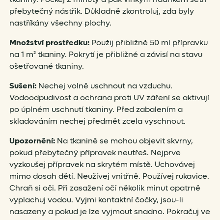
přebytečný nástřik. Důkladně zkontroluj, zda byly
nastříkány všechny plochy.
Množství prostředku:
Použij přibližně 50 ml přípravku
na 1 m² tkaniny. Pokrytí je přibližné a závisí na stavu
ošetřované tkaniny.
Sušení:
Nechej volně uschnout na vzduchu.
Vodoodpudivost a ochrana proti UV záření se aktivují
po úplném uschnutí tkaniny. Před zabalením a
skladováním nechej předmět zcela vyschnout.
Upozornění:
Na tkanině se mohou objevit skvrny,
pokud přebytečný přípravek neutřeš. Nejprve
vyzkoušej přípravek na skrytém místě. Uchovávej
mimo dosah dětí. Neužívej vnitřně. Používej rukavice.
Chraň si oči. Při zasažení očí několik minut opatrně
vyplachuj vodou. Vyjmi kontaktní čočky, jsou-li
nasazeny a pokud je lze vyjmout snadno. Pokračuj ve