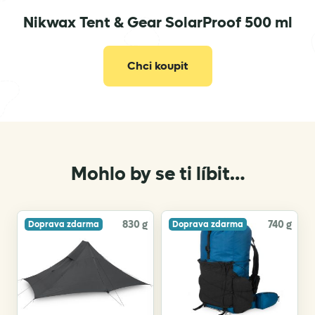
Nikwax Tent & Gear SolarProof 500 ml
info@nikwax.com
Chci koupit
Mohlo by se ti líbit…
830 g
740 g
Doprava zdarma
Doprava zdarma