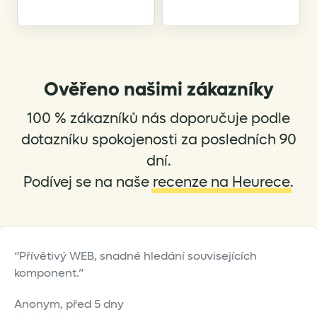
has
has
multiple
multiple
variants.
variants.
The
The
options
options
Ověřeno našimi zákazníky
may
may
be
be
100 % zákazníků nás doporučuje podle
chosen
chosen
dotazníku spokojenosti za posledních 90
on
on
dní.
the
the
Podívej se na naše
recenze na Heurece
.
product
product
page
page
Přívětivý WEB, snadné hledání souvisejících
komponent.
Anonym,
před 5 dny