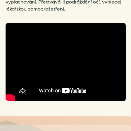
vyplachování. Přetrvává-li podráždění očí, vyhledej
lékařskou pomoc/ošetření.