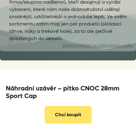
firma/skupina nadšenců, kteří designují a vyrábí
vybavení, které nám naše dobrodružství udělají
snadnější, udržitelnější a jednoduše lepší. Ve svém
sortimentu zatím mají jen pár produktů (skládací
láhve, vaky a trekové hole), za to ale pečlivě
dotažených do detailů.
Zobrazit
kontakt na zodpovědnou osobu
Náhradní uzávěr – pítko CNOC 28mm
obchod@bushcraftshop.cz
Sport Cap
Chci koupit