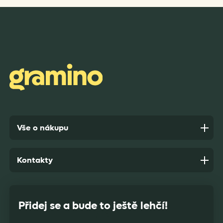
Rychlost dodání,kvalitní zboží které je bezpečně
zabaleno.
Anonym,
před 7 dny
Vše o nákupu
Kontakty
Přidej se a bude to ještě lehčí!