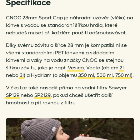
Specifikace
CNOC 28mm Sport Cap je náhradní uzávěr (víčko) na
láhve s vodou se standardní šířkou hrdla, které
nebudeš muset při každém použití odšroubovávat.
Díky svému závitu o šířce 28 mm je kompatibilní se
všemi standardními PET láhvemi a skládacími
láhvemi a vaky na vodu značky CNOC se stejnou
šířkou závitu, jako je např.
Vesica
, Vecto (objem
2l
nebo
3l
) a Hydriam (o objemu
350 ml
,
500 ml
,
750 ml
).
Víčko lze také nasadit přímo na vodní filtry Sawyer
SP129
nebo
SP2129
, pokud chceš ušetřit další
hmotnost a pít rovnou z filtru.