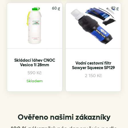
60 g
72 g
Skládací láhev CNOC
Vodní cestovní filtr
Vesica 1l 28mm
Sawyer Squeeze SP129
590
Kč
This
2 150
Kč
product
Skladem
has
multiple
variants.
The
options
Ověřeno našimi zákazníky
may
be