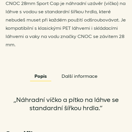
CNOC 28mm Sport Cap je náhradní uzávěr (víčko) na
Cap
láhve s vodou se standardní šířkou hrdla, které
množství
nebudeš muset při každém použití odšroubovávat. Je
kompatibilní s klasickými PET láhvemi i skládacími
láhvemi a vaky na vodu značky CNOC se závitem 28
mm.
Popis
Další informace
„Náhradní víčko a pítko na láhve se
standardní šířkou hrdla.“