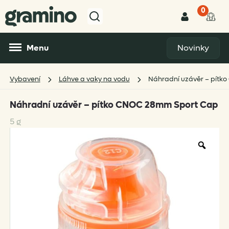
0
Menu
Novinky
Vybavení
Láhve a vaky na vodu
Náhradní uzávěr – pítk
Náhradní uzávěr – pítko CNOC 28mm Sport Cap
5 g
Zoo