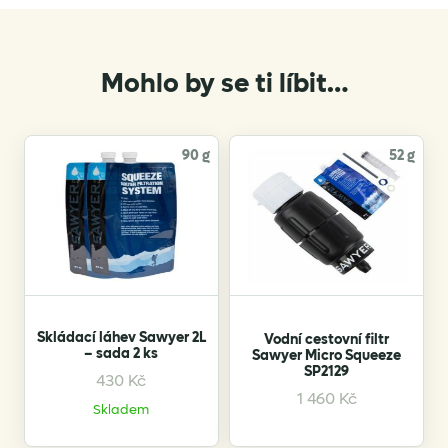
Mohlo by se ti líbit…
90 g
52 g
Skládací láhev Sawyer 2L
Vodní cestovní filtr
– sada 2 ks
Sawyer Micro Squeeze
SP2129
430
Kč
1 460
Kč
Skladem