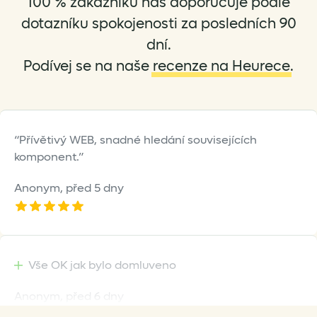
100 % zákazníků nás doporučuje podle
chosen
dotazníku spokojenosti za posledních 90
on
dní.
the
Podívej se na naše
recenze na Heurece
.
product
page
Přívětivý WEB, snadné hledání souvisejících
komponent.
Anonym,
před 5 dny
Vše OK jak bylo domluveno
Anonym,
před 6 dny