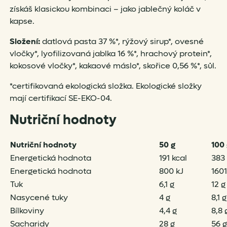
získáš klasickou kombinaci – jako jablečný koláč v
kapse.
Složení:
datlová pasta 37 %*, rýžový sirup*, ovesné
vločky*, lyofilizovaná jablka 16 %*, hrachový protein*,
kokosové vločky*, kakaové máslo*, skořice 0,56 %*, sůl.
*certifikovaná ekologická složka. Ekologické složky
mají certifikací SE-EKO-04.
Nutriční hodnoty
Nutriční hodnoty
50 g
100 
Energetická hodnota
191 kcal
383 
Energetická hodnota
800 kJ
1601
Tuk
6,1 g
12 g
Nasycené tuky
4 g
8,1 g
Bílkoviny
4,4 g
8,8 
Sacharidy
28 g
56 g