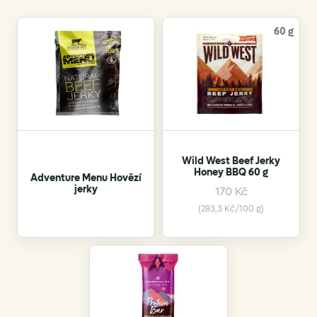
60 g
Wild West Beef Jerky
Honey BBQ 60 g
Adventure Menu Hovězí
jerky
170
Kč
(283,3 Kč/100 g)