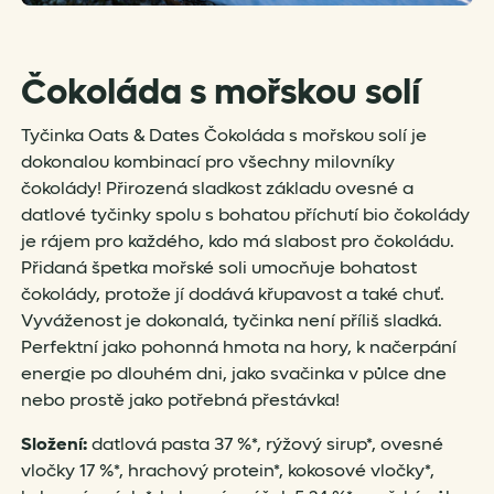
Čokoláda s mořskou solí
Tyčinka Oats & Dates Čokoláda s mořskou solí je
dokonalou kombinací pro všechny milovníky
čokolády! Přirozená sladkost základu ovesné a
datlové tyčinky spolu s bohatou příchutí bio čokolády
je rájem pro každého, kdo má slabost pro čokoládu.
Přidaná špetka mořské soli umocňuje bohatost
čokolády, protože jí dodává křupavost a také chuť.
Vyváženost je dokonalá, tyčinka není příliš sladká.
Perfektní jako pohonná hmota na hory, k načerpání
energie po dlouhém dni, jako svačinka v půlce dne
nebo prostě jako potřebná přestávka!
Složení:
datlová pasta 37 %*, rýžový sirup*, ovesné
vločky 17 %*, hrachový protein*, kokosové vločky*,