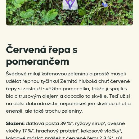
Červená řepa s
pomerančem
Švédové milují kořenovou zeleninu a prostě museli
udělat řepnou tyčinku! Zemitá hluboká chuť červené
řepy si zaslouží svěžího pomocníka, takže ji spojili s
bio citrusovým olejem a dopadlo to skvěle. Teď už si
na další dobrodružství neponeseš jen skvělou chuť a
energii, ale také trochu zeleniny.
Složení:
datlová pasta 39 %*, rýžový sirup*, ovesné
vločky 17 %*, hrachový protein*, kokosové vločky*,
kakaové máslo*, prášek z červené řepy 2,3 %*, sůl,