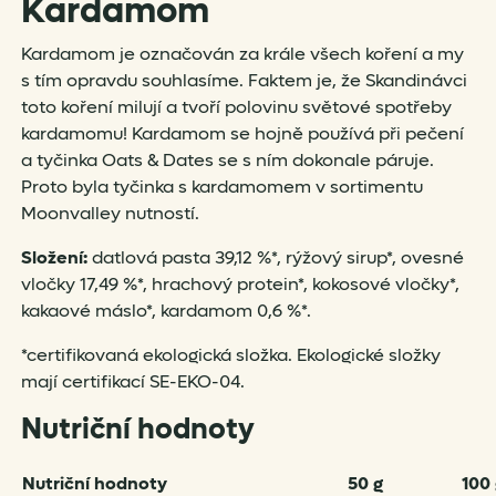
Kardamom
Kardamom je označován za krále všech koření a my
s tím opravdu souhlasíme. Faktem je, že Skandinávci
toto koření milují a tvoří polovinu světové spotřeby
kardamomu! Kardamom se hojně používá při pečení
a tyčinka Oats & Dates se s ním dokonale páruje.
Proto byla tyčinka s kardamomem v sortimentu
Moonvalley nutností.
Složení:
datlová pasta 39,12 %*, rýžový sirup*, ovesné
vločky 17,49 %*, hrachový protein*, kokosové vločky*,
kakaové máslo*, kardamom 0,6 %*.
*certifikovaná ekologická složka. Ekologické složky
mají certifikací SE-EKO-04.
Nutriční hodnoty
Nutriční hodnoty
50 g
100 