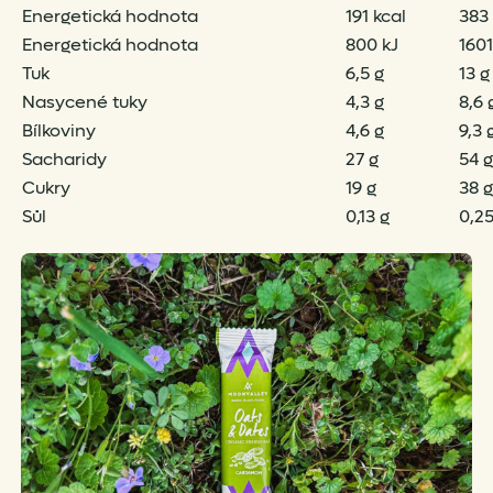
Energetická hodnota
191 kcal
383 
Energetická hodnota
800 kJ
1601
Tuk
6,5 g
13 g
Nasycené tuky
4,3 g
8,6 
Bílkoviny
4,6 g
9,3 
Sacharidy
27 g
54 g
Cukry
19 g
38 g
Sůl
0,13 g
0,25