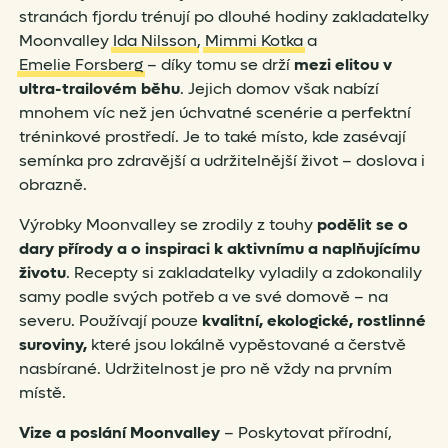
stranách fjordu trénují po dlouhé hodiny zakladatelky
Moonvalley
Ida Nilsson
,
Mimmi Kotka
a
Emelie Forsberg
– díky tomu se drží
mezi elitou v
ultra-trailovém běhu
. Jejich domov však nabízí
mnohem víc než jen úchvatné scenérie a perfektní
tréninkové prostředí. Je to také místo, kde zasévají
semínka pro zdravější a udržitelnější život – doslova i
obrazně.
Výrobky Moonvalley se zrodily z touhy
podělit se o
dary přírody a o inspiraci k aktivnímu a naplňujícímu
životu
. Recepty si zakladatelky vyladily a zdokonalily
samy podle svých potřeb a ve své domově – na
severu. Používají pouze
kvalitní, ekologické, rostlinné
suroviny,
které jsou lokálně vypěstované a čerstvě
nasbírané. Udržitelnost je pro ně vždy na prvním
místě.
Vize a poslání Moonvalley
– Poskytovat přírodní,