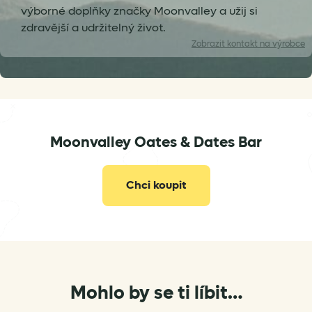
výborné doplňky značky Moonvalley a užij si
zdravější a udržitelný život.
Zobrazit
kontakt na výrobce
hello@moonvalley.me
Moonvalley Oates & Dates Bar
Chci koupit
Mohlo by se ti líbit…