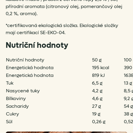
přírodní aromata (citronový olej, pomerančový olej
0,2 %, aroma).
*certifikovaná ekologická složka. Ekologické složky
mají certifikací SE-EKO-04.
Nutriční hodnoty
Nutriční hodnoty
50 g
100 
Energetická hodnota
195 kcal
390 
Energetická hodnota
819 kJ
1638
Tuk
6,5 g
13 g
Nasycené tuky
4,2 g
8,5 
Bílkoviny
4,6 g
9,2 
Sacharidy
27 g
54 g
Cukry
19 g
38 g
Sůl
0,26 g
0,52