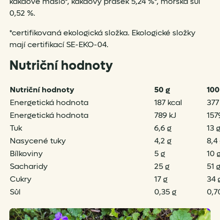
kakaové máslo*, kakaový prášek 5,24 %*, mořská sůl
0,52 %.
*certifikovaná ekologická složka. Ekologické složky
mají certifikací SE-EKO-04.
Nutriční hodnoty
Nutriční hodnoty
50 g
100
Energetická hodnota
187 kcal
377
Energetická hodnota
789 kJ
157
Tuk
6,6 g
13 
Nasycené tuky
4,2 g
8,4
Bílkoviny
5 g
10 
Sacharidy
25 g
51 
Cukry
17 g
34 
Sůl
0,35 g
0,7