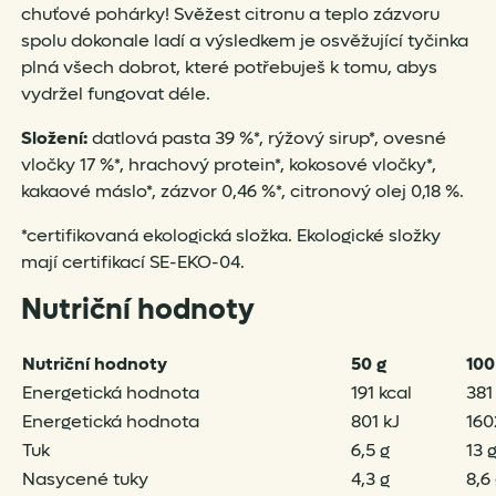
chuťové pohárky! Svěžest citronu a teplo zázvoru
spolu dokonale ladí a výsledkem je osvěžující tyčinka
plná všech dobrot, které potřebuješ k tomu, abys
vydržel fungovat déle.
Složení:
datlová pasta 39 %*, rýžový sirup*, ovesné
vločky 17 %*, hrachový protein*, kokosové vločky*,
kakaové máslo*, zázvor 0,46 %*, citronový olej 0,18 %.
*certifikovaná ekologická složka. Ekologické složky
mají certifikací SE-EKO-04.
Nutriční hodnoty
Nutriční hodnoty
50 g
100
Energetická hodnota
191 kcal
381
Energetická hodnota
801 kJ
160
Tuk
6,5 g
13 
Nasycené tuky
4,3 g
8,6