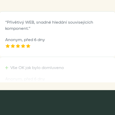
Přívětivý WEB, snadné hledání souvisejících
komponent.
Anonym,
před 6 dny
Vše OK jak bylo domluveno
Anonym,
před 6 dny
Rychlost dodání,kvalitní zboží které je bezpečně
zabaleno.