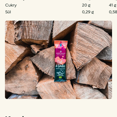
Cukry
20 g
41 g
Sůl
0,29 g
0,58