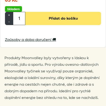
65
Kč
Skladem
Moonvalley
+
Přidat do košíku
Oates
-
&
Dates
Způsoby a doba doručení 🚚
Bar
množství
Produkty Moonvalley byly vytvořeny s láskou k
přírodě, jídlu a sportu. Pro výrobu ovesno-datlových
Moonvalley tyčinek se využívají pouze organické,
ekologické a lokální suroviny, díky kterým je doplnění
energie na cestách nejen chutné, ale i zdravé a s
dobrým dopadem na přírodu. Ideální pro rychlé
doplnění energie bez ohledu na to, kde se nacházíš.