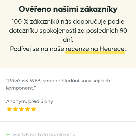
options
options
Ověřeno našimi zákazníky
may
may
be
be
100 % zákazníků nás doporučuje podle
chosen
chosen
dotazníku spokojenosti za posledních 90
on
on
dní.
the
the
Podívej se na naše
recenze na Heurece
.
product
product
page
page
Přívětivý WEB, snadné hledání souvisejících
komponent.
Anonym,
před 5 dny
Vše OK jak bylo domluveno