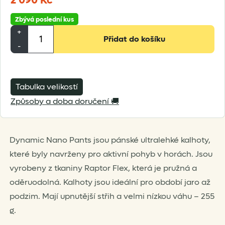
2 090
Kč
Zbývá poslední kus
Montane
+
Přidat do košíku
Dynamic
-
Nano
Pants
množství
Tabulka velikostí
Způsoby a doba doručení 🚚
Dynamic Nano Pants jsou pánské ultralehké kalhoty,
které byly navrženy pro aktivní pohyb v horách. Jsou
vyrobeny z tkaniny Raptor Flex, která je pružná a
oděruodolná. Kalhoty jsou ideální pro období jaro až
podzim. Mají upnutější střih a velmi nízkou váhu – 255
g.