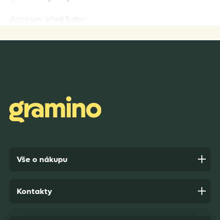
Anonym,
před 5 dny
Rychlost dodání,kvalitní zboží které je bezpečně
zabaleno.
Anonym,
před 6 dny
Vše o nákupu
Kontakty