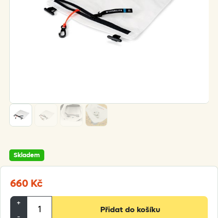
Skladem
660
Kč
Hyperlite
+
Přidat do košíku
Mountain
-