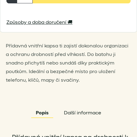
Gear
Inside
Způsoby a doba doručení 🚚
Pack
Pocket
množství
Přídavná vnitřní kapsa ti zajistí dokonalou organizaci
a ochranu drobností před vlhkostí. Do batohu ji
snadno přichytíš nebo sundáš díky praktickým
poutkům. Ideální a bezpečné místo pro uložení
telefonu, klíčů, mapy či svačiny.
Popis
Další informace