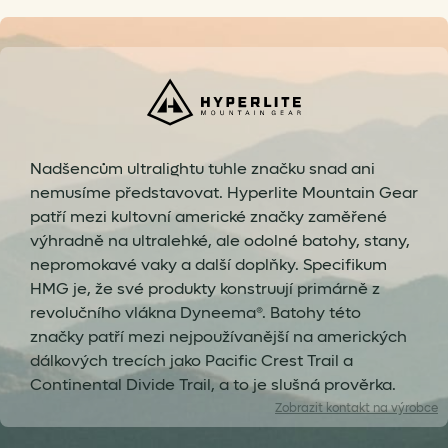
Nadšencům ultralightu tuhle značku snad ani
nemusíme představovat. Hyperlite Mountain Gear
patří mezi kultovní americké značky zaměřené
výhradně na ultralehké, ale odolné batohy, stany,
nepromokavé vaky a další doplňky. Specifikum
HMG je, že své produkty konstruují primárně z
revolučního vlákna Dyneema®. Batohy této
značky patří mezi nejpoužívanější na amerických
dálkových trecích jako Pacific Crest Trail a
Continental Divide Trail, a to je slušná prověrka.
Zobrazit
kontakt na výrobce