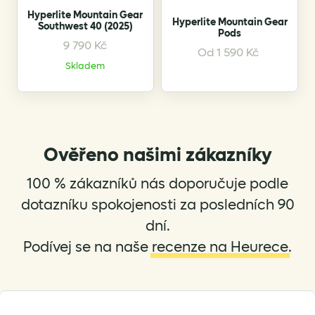
the
Hyperlite Mountain Gear
product
Hyperlite Mountain Gear
Southwest 40 (2025)
Pods
page
9 790
Kč
This
This
Od
1 590
Kč
product
product
Skladem
has
has
multiple
multiple
variants.
variants.
The
The
options
options
Ověřeno našimi zákazníky
may
may
be
be
100 % zákazníků nás doporučuje podle
chosen
chosen
dotazníku spokojenosti za posledních 90
on
on
dní.
the
the
Podívej se na naše
recenze na Heurece
.
product
product
page
page