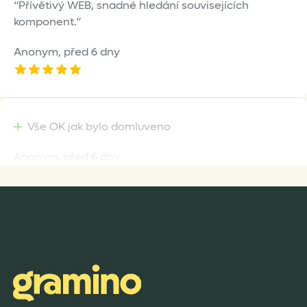
Přívětivý WEB, snadné hledání souvisejících
komponent.
Anonym,
před 6 dny
Vše OK jak bylo domluveno
Anonym,
před 6 dny
Rychlost dodání,kvalitní zboží které je bezpečně
zabaleno.
Anonym,
před 7 dny