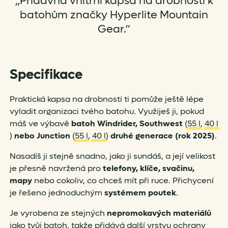
„Přídavná vnitřní kapsa na drobnosti k
batohům značky Hyperlite Mountain
Gear.“
Specifikace
Praktická kapsa na drobnosti ti pomůže ještě lépe
vyladit organizaci tvého batohu. Využiješ ji, pokud
máš ve výbavě
batoh
Windrider, Southwest
(
55 l
,
40 l
)
nebo Junction
(
55 l
,
40 l
)
druhé generace
(rok 2025)
.
Nasadíš ji stejně snadno, jako ji sundáš, a její velikost
je přesně navržená pro
telefony, klíče, svačinu,
mapy
nebo cokoliv, co chceš mít při ruce. Přichycení
je řešeno jednoduchým
systémem poutek
.
Je vyrobena ze stejných
nepromokavých materiálů
jako tvůj batoh, takže přidává další vrstvu ochrany