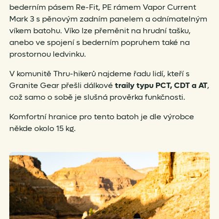
bederním pásem Re-Fit, PE rámem Vapor Current
Mark 3 s pěnovým zadním panelem a odnímatelným
víkem batohu. Víko lze přeměnit na hrudní tašku,
anebo ve spojení s bederním popruhem také na
prostornou ledvinku.
V komunitě Thru-hikerů najdeme řadu lidí, kteří s
Granite Gear přešli dálkové
traily typu PCT, CDT a AT
,
což samo o sobě je slušná prověrka funkčnosti.
Komfortní hranice pro tento batoh je dle výrobce
někde okolo 15 kg.