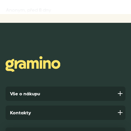
Anonym,
před 8 dny
Rychlost dodání,kvalitní zboží které je bezpečně
zabaleno.
Anonym,
před 9 dny
Vše o nákupu
Kontakty