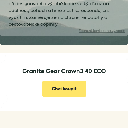
při designování a výrobě klade velký důraz na
odolnost, pohodlí a hmotnost korespondující s
využitím. Zaměřuje se na ultralehké batohy a
cestovatelské doplňky.
Zobrazit
kontakt na výrobce
info@granitegear.com
Granite Gear Crown3 40 ECO
Chci koupit