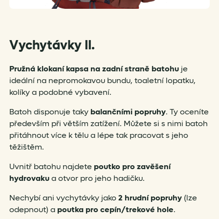
Vychytávky II.
Pružná klokaní kapsa na zadní straně batohu
je
ideální na nepromokavou bundu, toaletní lopatku,
kolíky a podobné vybavení.
Batoh disponuje taky
balančními popruhy
. Ty oceníte
především při větším zatížení. Můžete si s nimi batoh
přitáhnout více k tělu a lépe tak pracovat s jeho
těžištěm.
Uvnitř batohu najdete
poutko pro zavěšení
hydrovaku
a otvor pro jeho hadičku.
Nechybí ani vychytávky jako
2 hrudní popruhy
(lze
odepnout) a
poutka pro cepín/trekové hole
.