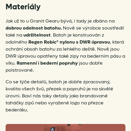
Materiály
Jak už to u Granit Gearu bývá, i tady je dbáno na
dobrou odolnost batohu.
Nově se výrobce soustředil
také na
udržitelnost
. Batoh je konstruován z
odolného
Regen Robic® nylonu s DWR úpravou
, která
ochrání obsah batohu za lehkého deště. Nově jsou
DWR úpravou opatřeny také zipy na bederním pásu a
víku.
Ramenní i bederní popruhy
jsou dobře
polstrované.
Co se týče detailů, batoh je dobře zpracovaný,
kvalita všech švů, přezek a popruhů je na skvělé
úrovni. Baví nás taky detaily jako brandované
taháčky zipů nebo vyražené logo na přezce
bederáku.