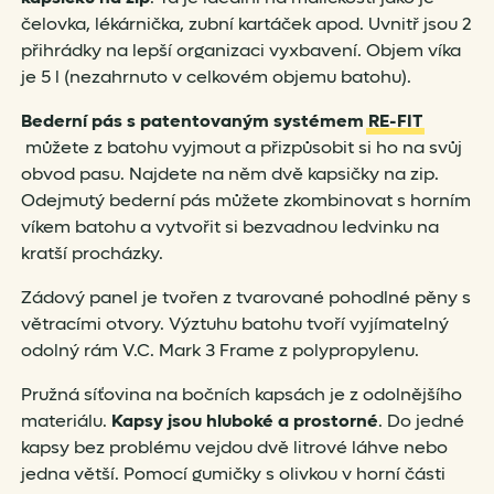
čelovka, lékárnička, zubní kartáček apod. Uvnitř jsou 2
přihrádky na lepší organizaci vyxbavení. Objem víka
je 5 l (nezahrnuto v celkovém objemu batohu).
Bederní pás s patentovaným systémem
RE-FIT
můžete z batohu vyjmout a přizpůsobit si ho na svůj
obvod pasu. Najdete na něm dvě kapsičky na zip.
Odejmutý bederní pás můžete zkombinovat s horním
víkem batohu a vytvořit si bezvadnou ledvinku na
kratší procházky.
Zádový panel je tvořen z tvarované pohodlné pěny s
větracími otvory. Výztuhu batohu tvoří vyjímatelný
odolný rám V.C. Mark 3 Frame z polypropylenu.
Pružná síťovina na bočních kapsách je z odolnějšího
materiálu.
Kapsy jsou hluboké a prostorné
. Do jedné
kapsy bez problému vejdou dvě litrové láhve nebo
jedna větší. Pomocí gumičky s olivkou v horní části