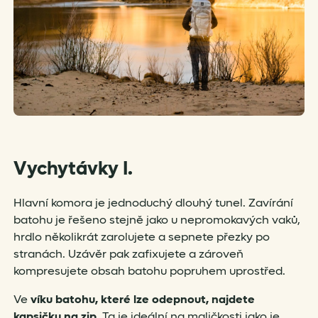
Vychytávky I.
Hlavní komora je jednoduchý dlouhý tunel. Zavírání
batohu je řešeno stejně jako u nepromokavých vaků,
hrdlo několikrát zarolujete a sepnete přezky po
stranách. Uzávěr pak zafixujete a zároveň
kompresujete obsah batohu popruhem uprostřed.
Ve
víku batohu, které lze odepnout, najdete
kapsičku na zip
. Ta je ideální na maličkosti jako je