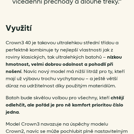
vícedenní přechody a dlouhé treky.“
Využití
Crown3 40 je takovou ultralehkou střední třídou a
perfektně kombinuje ty nejlepší vlastnosti jak z
roviny klasických, tak ultralehkých batohů –
nízkou
hmotnost, velmi dobrou odolnost a pohodlí při
nošení
. Navíc nový model má nižší litráž pro ty, kteří
mají už výbavu trochu vychytanou – a ještě větší
důraz na udržitelnost díky použitým materiálům.
Batoh bude skvělou volbou pro všechny, kteří
chtějí
odlehčit, ale pořád je pro ně komfort prioritou číslo
jedna
.
Model Crown3 navazuje na úspěchy modelu
Crown2, navíc se může pochlubit plně nastavitelným