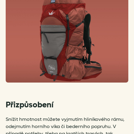
Přizpůsobení
Snížit hmotnost můžete vyjmutím hliníkového rámu,
odejmutím horního víka či bederního popruhu. V
případě potřeby, třeba na kratších trasách, tak