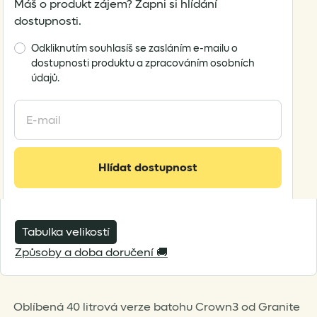
Máš o produkt zájem? Zapni si hlídání
dostupnosti.
Odkliknutím souhlasíš se zasláním e-mailu o
dostupnosti produktu a zpracováním osobních
údajů.
Enter
your
email
address
Hlídat dostupnost
to
join
the
waitlist
Tabulka velikostí
for
Způsoby a doba doručení 🚚
this
product
Oblíbená 40 litrová verze batohu Crown3 od Granite