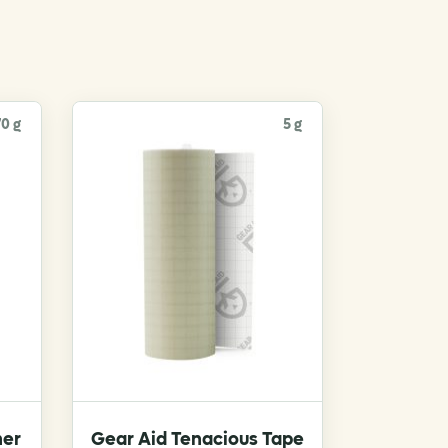
70 g
5 g
ner
Gear Aid Tenacious Tape