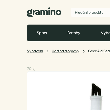
Spaní
Batohy
Vyba
Vybavení
Údržba a opravy
Gear Aid Sea
70 g