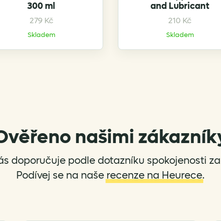
300 ml
and Lubricant
279
Kč
210
Kč
Skladem
Skladem
Ověřeno našimi zákazník
ás doporučuje podle dotazníku spokojenosti za 
Podívej se na naše
recenze na Heurece
.