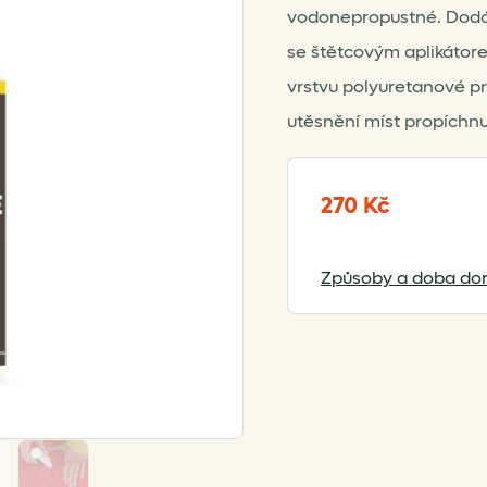
vodonepropustné. Dodáv
se štětcovým aplikátor
vrstvu polyuretanové pry
utěsnění míst propíchnut
270
Kč
Způsoby a doba dor