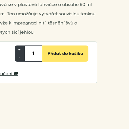
á se v plastové lahvičce o obsahu 60 ml
em. Ten umožňuje vytvářet souvislou tenkou
že k impregnaci nití, těsnění švů a
ých šicí jehlou.
Gear
+
Přidat do košíku
Aid
-
Seam
Grip
učení 🚚
FC
60ml
množství