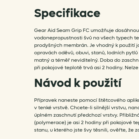
Specifikace
Gear Aid Seam Grip FC umožňuje dosáhnou
vodonepropustnosti švů na všech typech tex
prodyšných membrán. Je vhodný k použití jak
opravách oděvů, obuvi, stanů, lodních pytlů
matný a téměř neviditelný. Doba do zaschn
při pokojové teplotě trvá asi 2 hodiny. Nelze 
Návod k použití
Přípravek naneste pomocí štětcového aplik
v tenké vrstvě. Chcete-li silnější vrstvu, na
úplném zaschnutí předchozí vrstvy. Přibližn
(polymerace) je asi 2 hodiny při pokojové t
stanu, u kterého jste švy těsnili, ověřte, že 