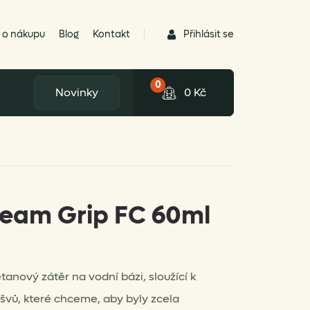
Přihlásit se
 o nákupu
Blog
Kontakt
0
Novinky
0
Kč
Seam Grip FC 60ml
anový zátěr na vodní bázi, sloužící k
švů, které chceme, aby byly zcela