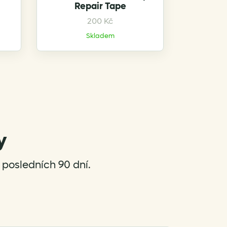
Repair Tape
This
200
Kč
product
Skladem
has
multiple
variants.
The
options
may
be
chosen
y
on
the
posledních 90 dní.
product
page