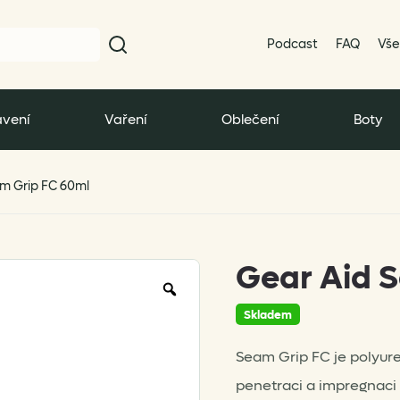
Podcast
FAQ
Vše
vení
Vaření
Oblečení
Boty
m Grip FC 60ml
Gear Aid 
Zoom
Skladem
Seam Grip FC je polyuret
penetraci a impregnaci 