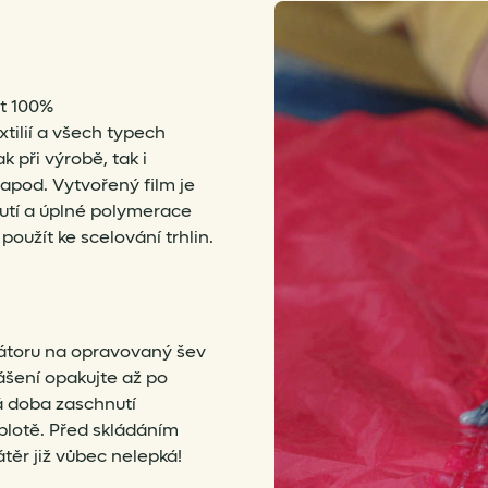
t 100%
tilií a všech typech
 při výrobě, tak i
 apod. Vytvořený film je
utí a úplné polymerace
použít ke scelování trhlin.
átoru na opravovaný šev
nášení opakujte až po
á doba zaschnutí
eplotě. Před skládáním
zátěr již vůbec nelepká!