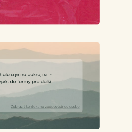
lo a je na pokraji sil -
zpět do formy pro další
Zobrazit
kontakt na zodpovědnou osobu