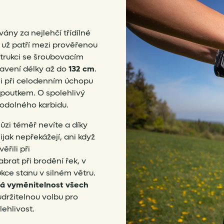
ny za nejlehčí třídílné
ů už patří mezi prověřenou
trukci se šroubovacím
tavení délky až do
132 cm
.
 i při celodenním úchopu
poutkem. O spolehlivý
 odolného karbidu.
hůzi téměř nevíte a díky
jak nepřekážejí, ani když
ěřili při
abrat při brodění řek, v
ce stanu v silném větru.
ná vyměnitelnost všech
udržitelnou volbu pro
ehlivost.