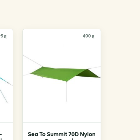
95 g
400 g
-
Sea To Summit 70D Nylon