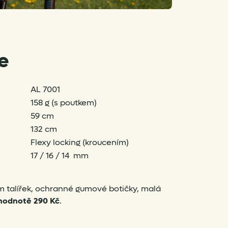
e
AL 7001
158 g (s poutkem)
59 cm
132 cm
Flexy locking (kroucením)
17 / 16 / 14 mm
 talířek, ochranné gumové botičky, malá
 hodnotě 290 Kč
.