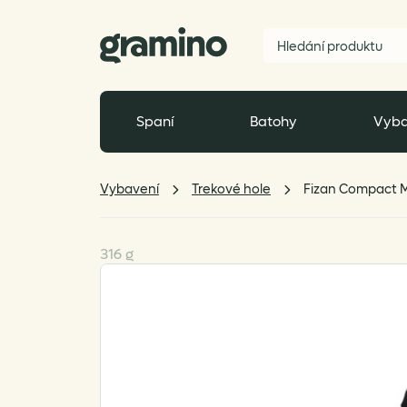
Spaní
Batohy
Vyba
Vybavení
Trekové hole
Fizan Compact 
316 g