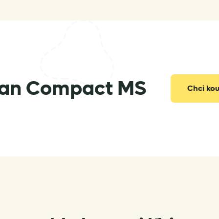
zan Compact MS
Chci kou