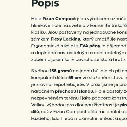
Popis
Hole
Fizan Compact
jsou výrobcem označová
hliníkové hole na světě a v komunitě trekař
klasiku. Jsou postaveny na jednoduché kons
zámkem
Flexy Locking
, který umožňuje nas
Ergonomická rukojeť z
EVA pěny
je příjemná
a doplněná nastavitelným a odnímatelným 
záběr na jakémkoliv povrchu se stará hrot z
S váhou
158 gramů
na jednu hůl o nich při c
kompaktní délce
59 cm
ve složeném stavu ni
je zrovna nepotřebujete. V praxi jsme je prov
náročném
přechodu Islandu
. Hole dostaly z
nezpevněném terénu i jako podpora konstruk
Velkou výhodou pro dlouhou životnost je
pl
dílů
, což z Fizan Compact dělá racionální a 
každého, kdo hledá maximální lehkost a spol