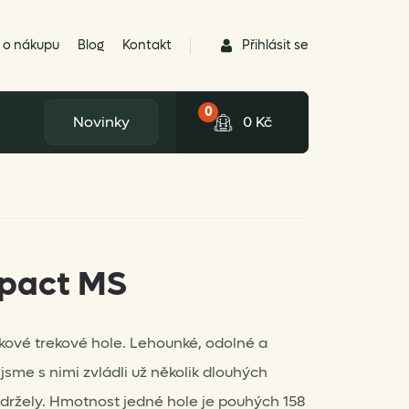
Přihlásit se
 o nákupu
Blog
Kontakt
0
Novinky
0
Kč
pact MS
níkové trekové hole. Lehounké, odolné a
sme s nimi zvládli už několik dlouhých
držely. Hmotnost jedné hole je pouhých 158