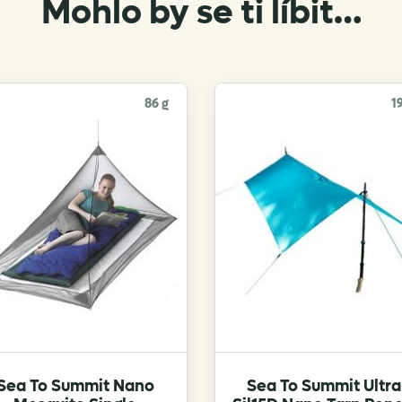
Mohlo by se ti líbit…
86 g
1
Sea To Summit Nano
Sea To Summit Ultra