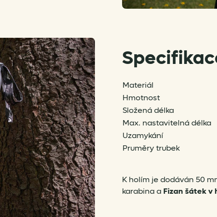
Specifikac
Materiál
Hmotnost
Složená délka
Max. nastavitelná délka
Uzamykání
Pruměry trubek
K holím je dodáván 50 mm
karabina a
Fizan šátek v