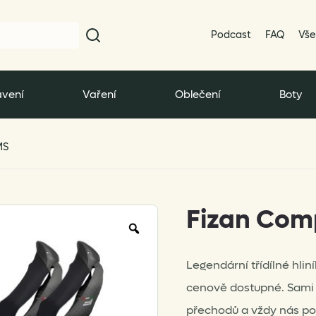
Podcast
FAQ
Vše
vení
Vaření
Oblečení
Boty
MS
Fizan Com
Zoom
Legendární třídílné hli
cenově dostupné. Sami j
přechodů a vždy nás po