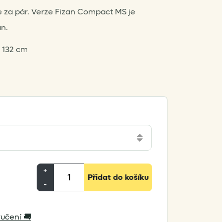
 za pár. Verze Fizan Compact MS je
n.
 132 cm
Fizan
+
Přidat do košíku
Compact
-
MS
množství
učení 🚚