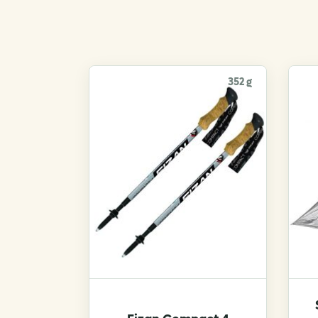
352 g