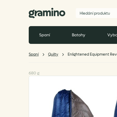
Spaní
Batohy
Vyba
Spaní
Quilty
Enlightened Equipment Revela
680 g