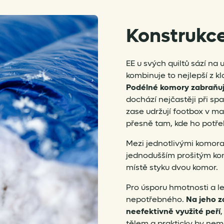
Konstrukc
EE u svých quiltů sází na 
kombinuje to nejlepší z 
Podélné komory zabraňují
dochází nejčastěji při sp
zase udržují footbox v ma
přesně tam, kde ho potře
Mezi jednotlivými komor
jednodušším prošitým kon
místě styku dvou komor.
Pro úsporu hmotnosti a le
nepotřebného.
Na jeho z
neefektivně využité peří
tělem a prakticky by ne