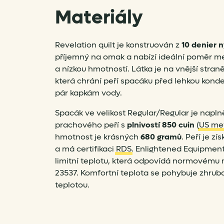
Materiály
Revelation quilt je konstruován z
10 denier 
příjemný na omak a nabízí ideální poměr me
a nízkou hmotností. Látka je na vnější stran
která chrání peří spacáku před lehkou konde
pár kapkám vody.
Spacák ve velikost Regular/Regular je napl
prachového peří s
plnivostí 850 cuin
(
US me
hmotnost je krásných
680 gramů
. Peří je z
a má certifikaci
RDS
. Enlightened Equipment
limitní teplotu, která odpovídá normovému 
23537. Komfortní teplota se pohybuje zhruba
teplotou.