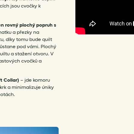
cích jsou cvočky k
en rovný plochý popruh s
matku a přezky na
u, díky tomu bude quilt
zůstane pod vámi. Plochý
iltu a stažení otvoru. V
plastových cvočků a
t Collar)
– jde komoru
krk a minimalizuje úniky
lotách.