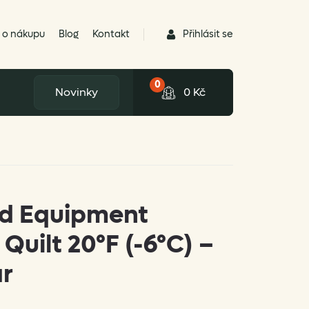
Přihlásit se
 o nákupu
Blog
Kontakt
0
Novinky
0
Kč
ed Equipment
Quilt 20°F (-6°C) –
ar