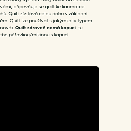
vámi, připevňuje se quilt ke karimatce
hů. Quilt zůstává celou dobu v základní
něm. Quilt lze používat s jakýmkoliv typem
ěnová).
Quilt zároveň nemá kapuci
, tu
ebo péřovkou/mikinou s kapucí.