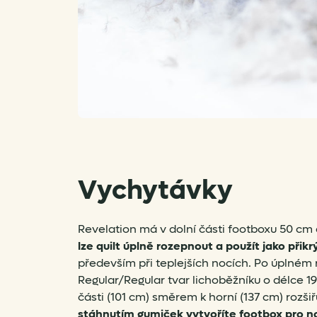
Vychytávky
Revelation má v dolní části footboxu 50 cm 
lze quilt úplně rozepnout a použít jako přikr
především při teplejších nocích. Po úplném 
Regular/Regular tvar lichoběžníku o délce 1
části (101 cm) směrem k horní (137 cm) rozši
stáhnutím gumiček vytvoříte footbox pro n