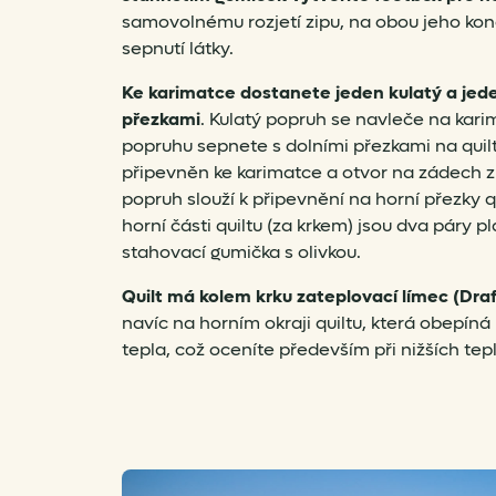
samovolnému rozjetí zipu, na obou jeho kon
sepnutí látky.
Ke karimatce dostanete jeden kulatý a jed
přezkami
. Kulatý popruh se navleče na kari
popruhu sepnete s dolními přezkami na quilt
připevněn ke karimatce a otvor na zádech 
popruh slouží k připevnění na horní přezky qu
horní části quiltu (za krkem) jsou dva páry 
stahovací gumička s olivkou.
Quilt má kolem krku zateplovací límec (Draf
navíc na horním okraji quiltu, která obepíná 
tepla, což oceníte především při nižších tep