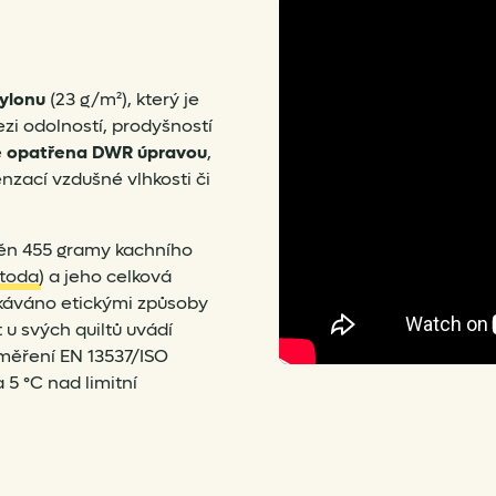
nylonu
(23 g/m²), který je
zi odolností, prodyšností
ě
opatřena DWR úpravou
,
nzací vzdušné vlhkosti či
něn 455 gramy kachního
toda
) a jeho celková
ískáváno etickými způsoby
 u svých quiltů uvádí
měření EN 13537/ISO
 5 °C nad limitní