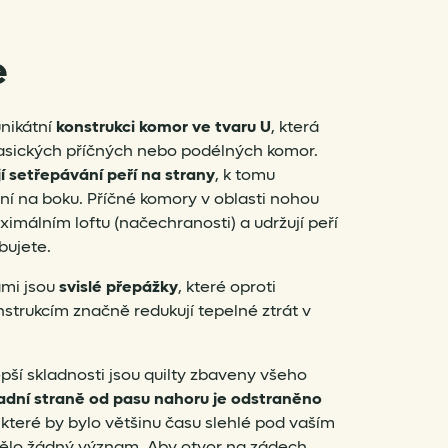
e
unikátní
konstrukci komor ve tvaru U
, která
klasických příčných nebo podélných komor.
 setřepávání peří na strany
, k tomu
aní na boku. Příčné komory v oblasti nohou
ximálním loftu (načechranosti) a udržují peří
bujete.
ami jsou
svislé přepážky
, které oproti
strukcím značně redukují tepelné ztrát v
pší skladnosti jsou quilty zbaveny všeho
adní straně od pasu nahoru je odstraněno
, které by bylo většinu času slehlé pod vaším
mělo žádný význam. Aby otvor na zádech