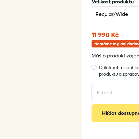
Velikost produktu
11 990
Kč
Nemáme my, ani dodav
Máš o produkt zájem
Odkliknutím souhla
produktu a zpraco
Enter
your
email
address
Hlídat dostupn
to
join
the