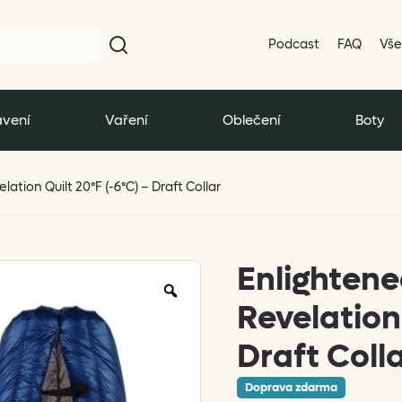
Podcast
FAQ
Vše
vení
Vaření
Oblečení
Boty
tion Quilt 20°F (-6°C) – Draft Collar
Enlighten
Zoom
Revelation 
Draft Coll
Doprava zdarma