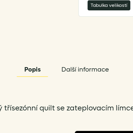
waitlist
Tabulka velikostí
for
this
product
Popis
Další informace
ý třísezónní quilt se zateplovacím límc