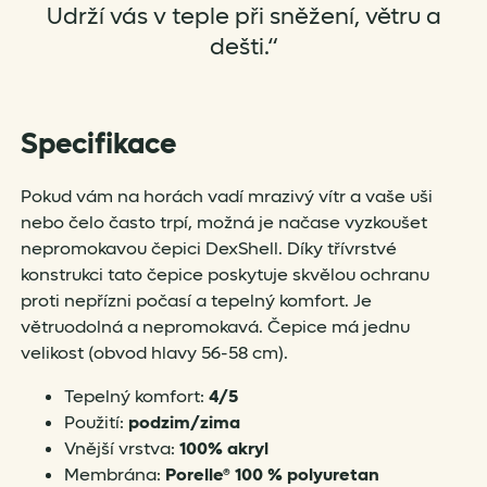
Udrží vás v teple při sněžení, větru a
dešti.“
Specifikace
Pokud vám na horách vadí mrazivý vítr a vaše uši
nebo čelo často trpí, možná je načase vyzkoušet
nepromokavou čepici DexShell. Díky třívrstvé
konstrukci tato čepice poskytuje skvělou ochranu
proti nepřízni počasí a tepelný komfort. Je
větruodolná a nepromokavá. Čepice má jednu
velikost (obvod hlavy 56-58 cm).
Tepelný komfort:
4/5
Použití:
podzim/zima
Vnější vrstva:
100% akryl
Membrána:
Porelle® 100 % polyuretan