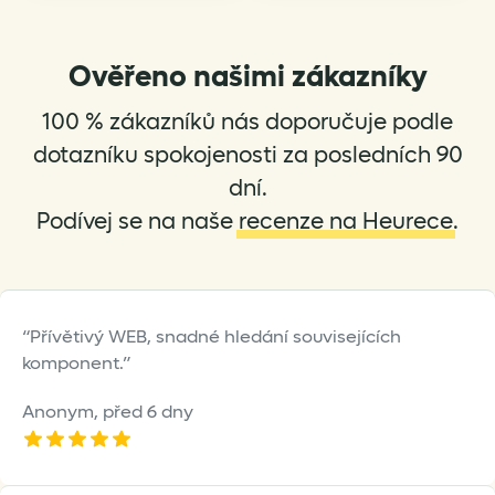
variants.
variants.
The
The
options
options
Ověřeno našimi zákazníky
may
may
be
be
100 % zákazníků nás doporučuje podle
chosen
chosen
dotazníku spokojenosti za posledních 90
on
on
dní.
the
the
Podívej se na naše
recenze na Heurece
.
product
product
page
page
Přívětivý WEB, snadné hledání souvisejících
komponent.
Anonym,
před 6 dny