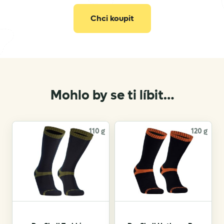
Chci koupit
Mohlo by se ti líbit…
110 g
120 g