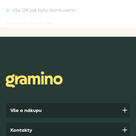
Vše OK jak bylo domluveno
Anonym,
před 6 dny
Rychlost dodání,kvalitní zboží které je bezpečně
zabaleno.
Anonym,
před 7 dny
Vše o nákupu
Kontakty