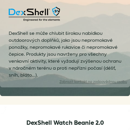
DexShell se může chlubit širokou nabídkou
outdoorových doplňků, jako jsou nepromokavé
ponožky, nepromokavé rukavice či nepromokavé
čepice. Produkty jsou navrženy pro všechny
venkovní aktivity, které vyžadují zvýšenou ochranu
v náročném terénu a proti nepřízni počasí (déšť,
sníh, bláto...).
Zobrazit
kontakt na zodpovědnou osobu
DexShell Watch Beanie 2.0
info@gramino.cz