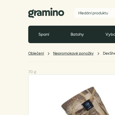
Spaní
Batohy
Vyba
Oblečení
Nepromokavé ponožky
DexShe
70 g