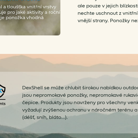
ale pouze v jejich blízko
nechte uschnout z vnitřní 
vnější strany. Ponožky ne
DexShell se může chlubit širokou nabídkou outdo
jsou nepromokavé ponožky, nepromokavé rukav
čepice. Produkty jsou navrženy pro všechny venko
vyžadují zvýšenou ochranu v náročném terénu a p
(déšť, sníh, bláto...).