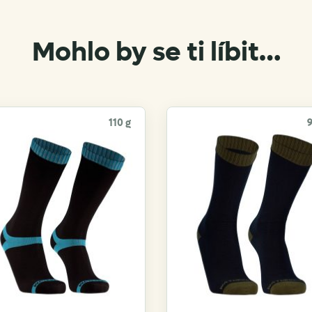
Mohlo by se ti líbit…
110 g
9