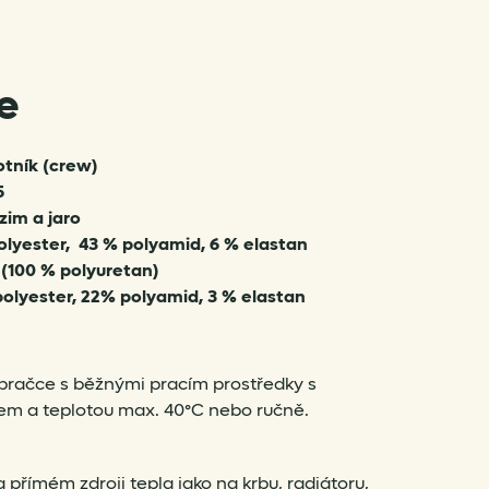
e
otník (crew)
5
im a jaro
olyester, 43 % polyamid, 6 % elastan
 (100 % polyuretan)
polyester, 22% polyamid, 3 % elastan
pračce s běžnými pracím prostředky s
m a teplotou max. 40°C nebo ručně.
 přímém zdroji tepla jako na krbu, radiátoru,