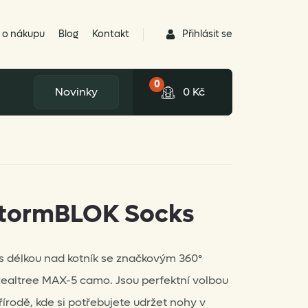
Přihlásit se
 o nákupu
Blog
Kontakt
0
Novinky
0
Kč
StormBLOK Socks
 délkou nad kotník se značkovým 360°
altree MAX-5 camo. Jsou perfektní volbou
řírodě, kde si potřebujete udržet nohy v