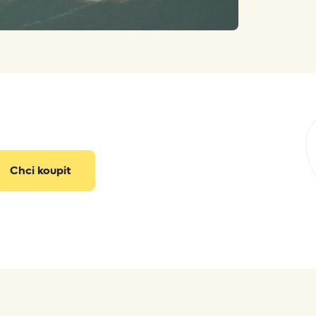
info@gramino.cz
Chci koupit