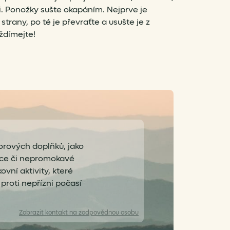
sti. Ponožky sušte okapáním. Nejprve je
strany, po té je převraťte a usušte je z
ždímejte!
orových doplňků, jako
ice či nepromokavé
vní aktivity, které
roti nepřízni počasí
Zobrazit
kontakt na zodpovědnou osobu