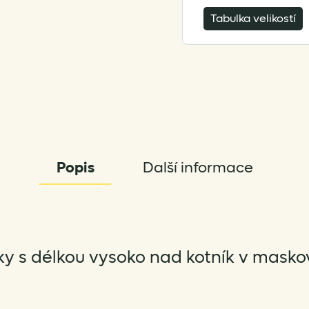
Tabulka velikostí
Popis
Další informace
y s délkou vysoko nad kotník v masko