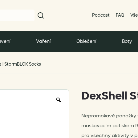
Podcast
FAQ
Vše
vení
Vaření
Oblečení
Boty
ll StormBLOK Socks
DexShell 
Zoom
Nepromokavé ponožky s
maskovacím potiskem Re
pro všechny aktivity v p