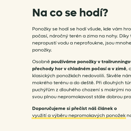
Na co se hodí?
Ponožky se hodí se hodí všude, kde vám hr
počasí, náročný terén a zima na nohy. Dík
nepropustí vodu a neprofoukne, jsou mnohe
ponožky.
Osobně
používáme ponožky v trailrunningo
přechody hor v chladném počasí a v zimě
,
klasických ponožkách nedovolili. Skvěle nám
mokrého terénu a do deště. Při dlouhých t
puchýřům z dlouhého chození s mokrými noh
svou plnou nepromokavost stále dobrou pr
Doporučujeme si přečíst náš článek o
využití a výběru nepromokavých ponožek
na