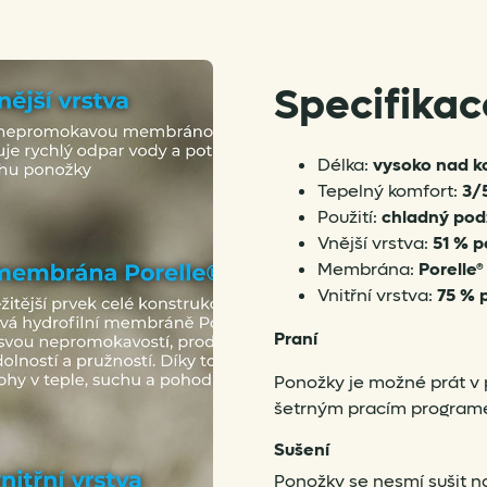
Specifikac
Délka:
vysoko nad k
Tepelný komfort:
3/
Použití:
chladný podz
Vnější vrstva:
51 % p
Membrána:
Porelle®
Vnitřní vrstva:
75 % 
Praní
Ponožky je možné prát v 
šetrným pracím programe
Sušení
Ponožky se nesmí sušit na