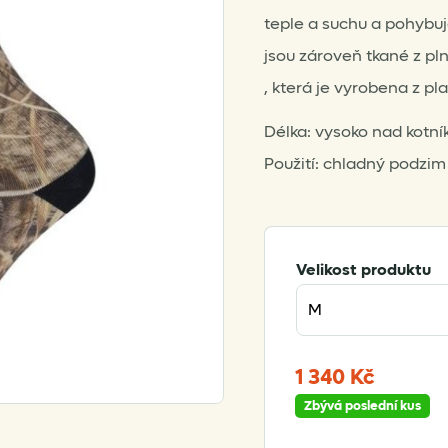
teple a suchu a pohybu
jsou zároveň tkané z pl
, která je vyrobena z pl
Délka: vysoko nad kotní
Použití: chladný podzim 
Velikost produktu
1 340
Kč
Zbývá poslední kus