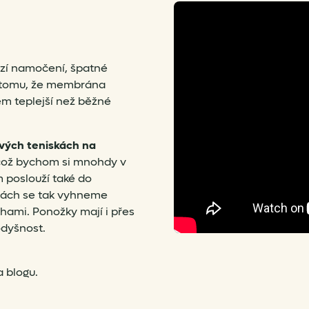
ozí namočení, špatné
y tomu, že membrána
m teplejší než běžné
vých teniskách na
 což bychom si mnohdy v
 poslouží také do
úrách se tak vyhneme
ami. Ponožky mají i přes
odyšnost.
 blogu.