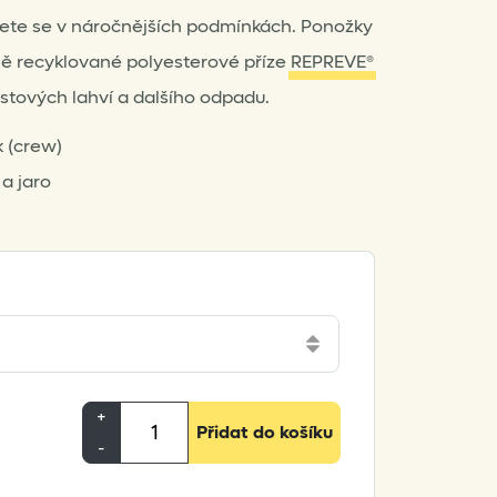
jete se v náročnějších podmínkách. Ponožky
ně recyklované polyesterové příze
REPREVE®️
astových lahví a dalšího odpadu.
k (crew)
a jaro
DexShell
+
Přidat do košíku
StormBLOK
-
Socks