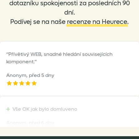
dotazníku spokojenosti za posledních 90
on
on
dní.
the
the
Podívej se na naše
recenze na Heurece
.
product
product
page
page
Přívětivý WEB, snadné hledání souvisejících
komponent.
Anonym,
před 5 dny
Vše OK jak bylo domluveno
Anonym,
před 6 dny