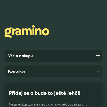
Rychlost dodání,kvalitní zboží které je bezpečně
zabaleno.
Anonym,
před 7 dny
Vše o nákupu
Kontakty
Přidej se a bude to ještě lehčí!
Nezmeškáš žádné slevy a u novinek budeš první.