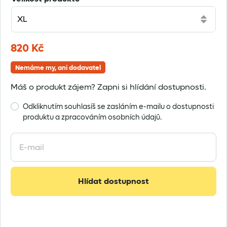
820
Kč
Nemáme my, ani dodavatel
Máš o produkt zájem? Zapni si hlídání dostupnosti.
Odkliknutím souhlasíš se zasláním e-mailu o dostupnosti
produktu a zpracováním osobních údajů.
Enter
your
email
address
Hlídat dostupnost
to
join
the
waitlist