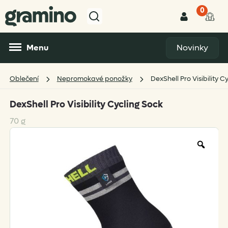
0
Menu
Novinky
Oblečení
Nepromokavé ponožky
DexShell Pro Visibility C
DexShell Pro Visibility Cycling Sock
70 g
Zoo