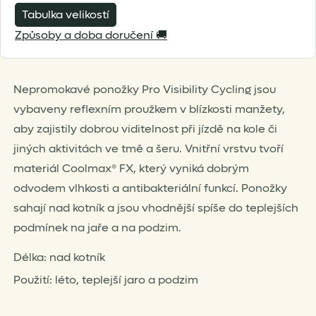
for
Tabulka velikostí
this
Způsoby a doba doručení 🚚
product
Nepromokavé ponožky Pro Visibility Cycling jsou
vybaveny reflexním proužkem v blízkosti manžety,
aby zajistily dobrou viditelnost při jízdě na kole či
jiných aktivitách ve tmě a šeru. Vnitřní vrstvu tvoří
materiál Coolmax® FX, který vyniká dobrým
odvodem vlhkosti a antibakteriální funkcí. Ponožky
sahají nad kotník a jsou vhodnější spíše do teplejších
podmínek na jaře a na podzim.
Délka: nad kotník
Použití: léto, teplejší jaro a podzim