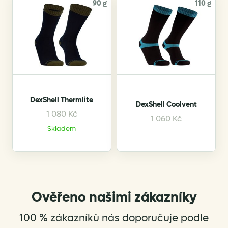
90 g
110 g
DexShell Thermlite
DexShell Coolvent
1 080
Kč
This
This
1 060
Kč
Skladem
product
product
has
has
multiple
multiple
variants.
variants.
The
The
options
options
Ověřeno našimi zákazníky
may
may
be
be
100 % zákazníků nás doporučuje podle
chosen
chosen