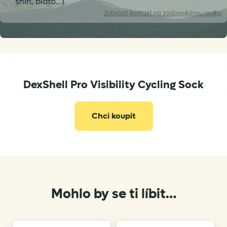
sníh, bláto...).
Zobrazit
kontakt na zodpovědnou osobu
DexShell Pro Visibility Cycling Sock
info@gramino.cz
Chci koupit
Mohlo by se ti líbit…