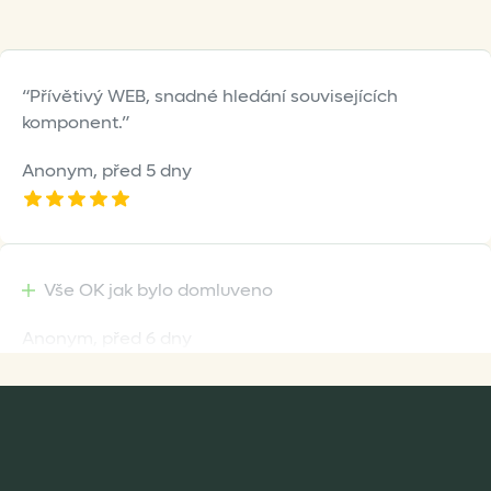
Přívětivý WEB, snadné hledání souvisejících
komponent.
Anonym,
před 5 dny
Vše OK jak bylo domluveno
Anonym,
před 6 dny
Rychlost dodání,kvalitní zboží které je bezpečně
zabaleno.