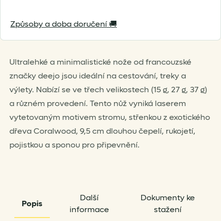
Tree
Způsoby a doba doručení 🚚
Coralwood
množství
Ultralehké a minimalistické nože od francouzské
značky deejo jsou ideální na cestování, treky a
výlety. Nabízí se ve třech velikostech (15 g, 27 g, 37 g)
a různém provedení. Tento nůž vyniká laserem
vytetovaným motivem stromu, střenkou z exotického
dřeva Coralwood, 9,5 cm dlouhou čepelí, rukojetí,
pojistkou a sponou pro připevnění.
Další
Dokumenty ke
Popis
informace
stažení