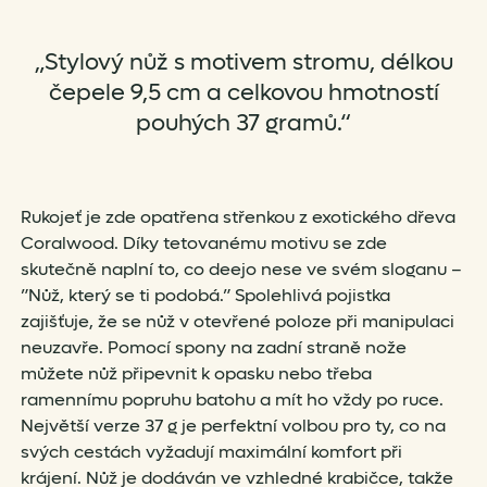
„Stylový nůž s motivem stromu, délkou
čepele 9,5 cm a celkovou hmotností
pouhých 37 gramů.“
Rukojeť je zde opatřena střenkou z exotického dřeva
Coralwood. Díky tetovanému motivu se zde
skutečně naplní to, co deejo nese ve svém sloganu –
”Nůž, který se ti podobá.” Spolehlivá pojistka
zajišťuje, že se nůž v otevřené poloze při manipulaci
neuzavře. Pomocí spony na zadní straně nože
můžete nůž připevnit k opasku nebo třeba
ramennímu popruhu batohu a mít ho vždy po ruce.
Největší verze 37 g je perfektní volbou pro ty, co na
svých cestách vyžadují maximální komfort při
krájení. Nůž je dodáván ve vzhledné krabičce, takže