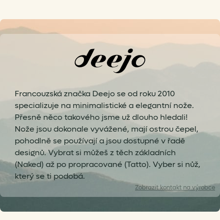
Francouzská značka Deejo se od roku 2010
specializuje na minimalistické a elegantní nože.
Přesně něco takového jsme už dlouho hledali!
Nože jsou dokonale vyvážené, mají ostrou čepel,
pohodlně se používají a jsou dostupné v řadě
designů. Vybrat si můžeš z těch základních
(Naked) až po propracované (Tatto). Vyber si nůž,
který se ti podobá.
Zobrazit
kontakt na výrobce