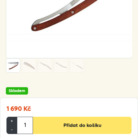
Skladem
1 690
Kč
Deejo
+
Přidat do košíku
Tattoo
-
37g