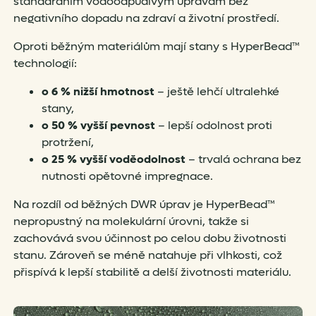
standardním vodoodpudivým úpravám bez
negativního dopadu na zdraví a životní prostředí.
Oproti běžným materiálům mají stany s HyperBead™
technologií:
o 6 % nižší hmotnost
– ještě lehčí ultralehké
stany,
o 50 % vyšší pevnost
– lepší odolnost proti
protržení,
o 25 % vyšší voděodolnost
– trvalá ochrana bez
nutnosti opětovné impregnace.
Na rozdíl od běžných DWR úprav je HyperBead™
nepropustný na molekulární úrovni, takže si
zachovává svou účinnost po celou dobu životnosti
stanu. Zároveň se méně natahuje při vlhkosti, což
přispívá k lepší stabilitě a delší životnosti materiálu.