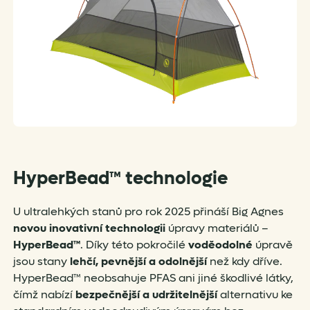
HyperBead™ technologie
U ultralehkých stanů pro rok 2025 přináší Big Agnes
novou inovativní technologii
úpravy materiálů –
HyperBead™
. Díky této pokročilé
voděodolné
úpravě
jsou stany
lehčí, pevnější a odolnější
než kdy dříve.
HyperBead™ neobsahuje PFAS ani jiné škodlivé látky,
čímž nabízí
bezpečnější a udržitelnější
alternativu ke