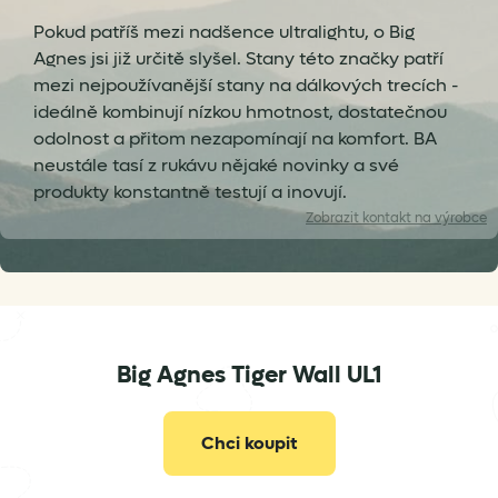
Pokud patříš mezi nadšence ultralightu, o Big
Agnes jsi již určitě slyšel. Stany této značky patří
mezi nejpoužívanější stany na dálkových trecích -
ideálně kombinují nízkou hmotnost, dostatečnou
odolnost a přitom nezapomínají na komfort. BA
neustále tasí z rukávu nějaké novinky a své
produkty konstantně testují a inovují.
Zobrazit
kontakt na výrobce
Big Agnes Tiger Wall UL1
eusupport@bigagnes.com
Chci koupit