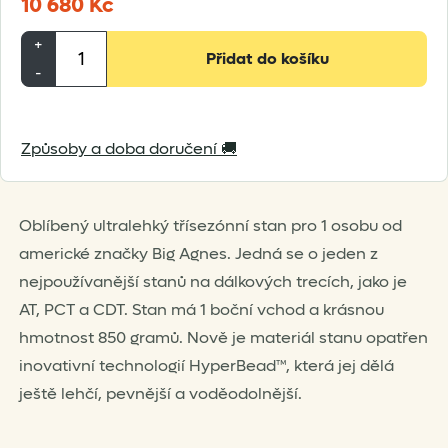
10 680
Kč
Big
+
Přidat do košíku
Agnes
-
Tiger
Wall
Způsoby a doba doručení 🚚
UL1
množství
Oblíbený ultralehký třísezónní stan pro 1 osobu od
americké značky Big Agnes. Jedná se o jeden z
nejpoužívanější stanů na dálkových trecích, jako je
AT, PCT a CDT. Stan má 1 boční vchod a krásnou
hmotnost 850 gramů. Nově je materiál stanu opatřen
inovativní technologií HyperBead™, která jej dělá
ještě lehčí, pevnější a voděodolnější.