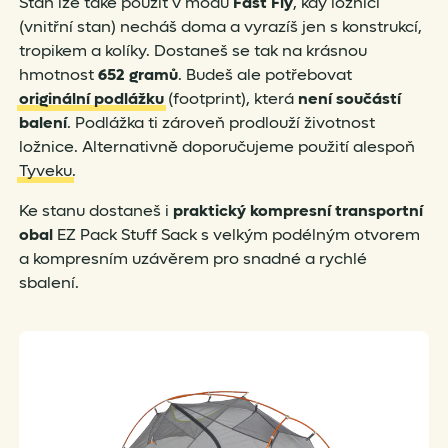
Stan lze také použít v módu
Fast Fly
, kdy ložnici
(vnitřní stan) necháš doma a vyrazíš jen s konstrukcí,
tropikem a kolíky. Dostaneš se tak na krásnou
hmotnost
652 gramů
. Budeš ale potřebovat
originální podlážku
(footprint), která
není součástí
balení
. Podlážka ti zároveň prodlouží životnost
ložnice. Alternativně doporučujeme použití alespoň
Tyveku
.
Ke stanu dostaneš i
praktický kompresní transportní
obal
EZ Pack Stuff Sack s velkým podélným otvorem
a kompresním uzávěrem pro snadné a rychlé
sbalení.