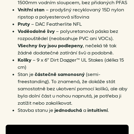
1500mm vodním sloupcem, bez přidaných PFAS
Vnitřní stan
– prodyšný recyklovaný 15D nylon
ripstop a polyesterová síťovina
Pruty
– DAC Featherlite NFL
Voděodolné švy
– polyuretanová páska bez
rozpouštědel (neobsahuje PVC ani VOCs).
Všechny švy jsou podlepeny
, nečeká tě tak
žádné dodatečné zatírání švů a podobně.
Kolíky
– 9 x 6” Dirt Dagger™ UL Stakes (délka 15
cm)
Stan je
částečně samonosný
(semi-
freestanding). To znamená, že dokáže stát
samostatně bez ukotvení pomocí kolíků, ale aby
byla dolní část u nohou napnutá, je potřeba ji
zatížit nebo zakolíkovat.
Stavba stanu je
jednoduchá
a
intuitivní
.