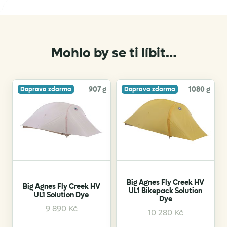
Mohlo by se ti líbit…
907 g
1080 g
Doprava zdarma
Doprava zdarma
Big Agnes Fly Creek HV
Big Agnes Fly Creek HV
UL1 Bikepack Solution
UL1 Solution Dye
Dye
9 890
Kč
10 280
Kč