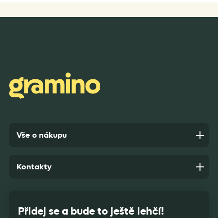
Rychlost dodání,kvalitní zboží které je bezpečně
zabaleno.
Anonym,
před 7 dny
Vše o nákupu
Kontakty
Přidej se a bude to ještě lehčí!