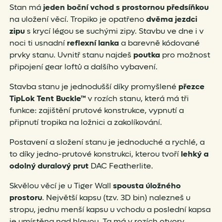
Stan má
jeden boční vchod s prostornou předsíňkou
na uložení věcí. Tropiko je opatřeno
dvěma jezdci
zipu
s krycí légou se suchými zipy. Stavbu ve dne i v
noci ti usnadní
reflexní lanka
a barevně kódované
prvky stanu. Uvnitř stanu najdeš
poutka
pro možnost
připojení gear loftů a dalšího vybavení.
Stavba stanu je jednodušší díky promyšlené
přezce
TipLok Tent Buckle™
v rozích stanu, která má tři
funkce: zajištění prutové konstrukce, vypnutí a
připnutí tropika na ložnici a zakolíkování.
Postavení a složení stanu je jednoduché a rychlé, a
to díky jedno-prutové konstrukci, kterou tvoří
lehký a
odolný duralový prut
DAC Featherlite.
Skvělou věcí je u Tiger Wall
spousta úložného
prostoru
. Největší kapsu (tzv. 3D bin) nalezneš u
stropu, jednu menší kapsu u vchodu a poslední kapsa
je umístěna nad hlavou. Ta má v rozích otvory