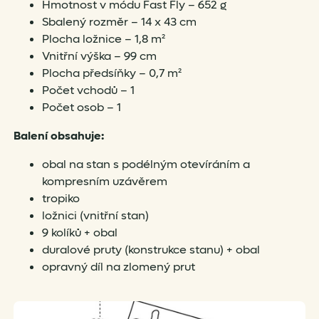
Hmotnost v módu Fast Fly – 652 g
Sbalený rozměr – 14 x 43 cm
Plocha ložnice – 1,8 m²
Vnitřní výška – 99 cm
Plocha předsíňky – 0,7 m²
Počet vchodů – 1
Počet osob – 1
Balení obsahuje:
obal na stan s podélným otevíráním a
kompresním uzávěrem
tropiko
ložnici (vnitřní stan)
9 kolíků + obal
duralové pruty (konstrukce stanu) + obal
opravný díl na zlomený prut