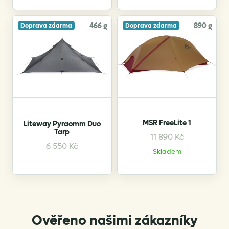
466 g
890 g
Doprava zdarma
Doprava zdarma
MSR FreeLite 1
Liteway Pyraomm Duo
Tarp
11 890
Kč
This
This
6 550
Kč
Skladem
product
product
has
has
multiple
multiple
variants.
variants.
The
The
options
options
Ověřeno našimi zákazníky
may
may