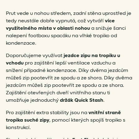
Prut vede u nohou středem, zadní stěna uprostřed je
tedy neustále dobře vypnutá, což vytváří
více
využitelného místa v oblasti nohou
a snižuje šanci
nalepení footboxu spacáku na vlhké tropiko od
kondenzace.
Doporučujeme využívat
jezdce zipu na tropiku u
vchodu
pro zajištění lepší ventilace vzduchu a
snížení případné kondenzace. Díky dvěma jezdcům
můžeš zip pootevřít ze spodu a ze shora. Díky dvěma
jezdcům můžeš zip pootevřít ze spodu a ze shora.
Zajištění otevřených dveří vnitřního stanu ti
umožňuje jednoduchý
držák Quick Stash
.
Pro zajištění extra stability jsou na
vnitřní straně
tropika suché zipy
, pomocí kterých spojíš tropiko s
konstrukcí.