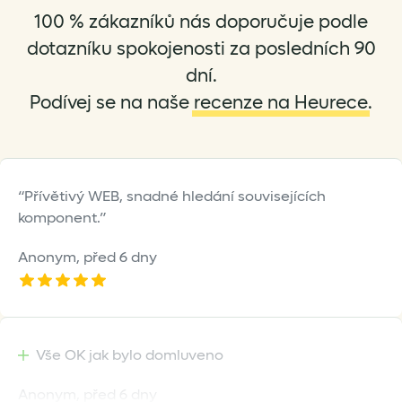
be
be
100 % zákazníků nás doporučuje podle
chosen
chosen
dotazníku spokojenosti za posledních 90
on
on
dní.
the
the
Podívej se na naše
recenze na Heurece
.
product
product
page
page
Přívětivý WEB, snadné hledání souvisejících
komponent.
Anonym,
před 6 dny
Vše OK jak bylo domluveno
Anonym,
před 6 dny