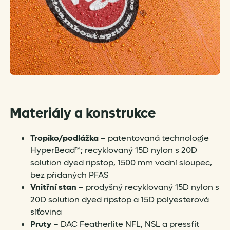
Materiály a konstrukce
Tropiko/podlážka
– patentovaná technologie
HyperBead™; recyklovaný 15D nylon s 20D
solution dyed ripstop, 1500 mm vodní sloupec,
bez přidaných PFAS
Vnitřní stan
– prodyšný recyklovaný 15D nylon s
20D solution dyed ripstop a 15D polyesterová
síťovina
Pruty
– DAC Featherlite NFL, NSL a pressfit