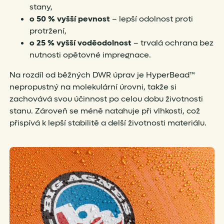
stany,
o 50 % vyšší pevnost
– lepší odolnost proti
protržení,
o 25 % vyšší voděodolnost
– trvalá ochrana bez
nutnosti opětovné impregnace.
Na rozdíl od běžných DWR úprav je HyperBead™
nepropustný na molekulární úrovni, takže si
zachovává svou účinnost po celou dobu životnosti
stanu. Zároveň se méně natahuje při vlhkosti, což
přispívá k lepší stabilitě a delší životnosti materiálu.