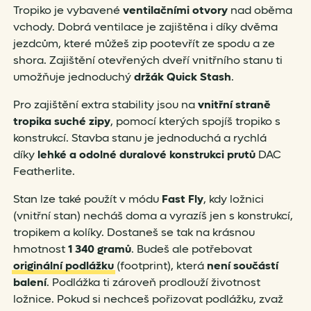
Tropiko je vybavené
ventilačními otvory
nad oběma
vchody. Dobrá ventilace je zajištěna i díky dvěma
jezdcům, které můžeš zip pootevřít ze spodu a ze
shora. Zajištění otevřených dveří vnitřního stanu ti
umožňuje jednoduchý
držák Quick Stash
.
Pro zajištění extra stability jsou na
vnitřní straně
tropika suché zipy
, pomocí kterých spojíš tropiko s
konstrukcí. Stavba stanu je jednoduchá a rychlá
díky
lehké a odolné duralové konstrukci prutů
DAC
Featherlite.
Stan lze také použít v módu
Fast Fly
, kdy ložnici
(vnitřní stan) necháš doma a vyrazíš jen s konstrukcí,
tropikem a kolíky. Dostaneš se tak na krásnou
hmotnost
1 340 gramů
. Budeš ale potřebovat
originální podlážku
(footprint), která
není součástí
balení
. Podlážka ti zároveň prodlouží životnost
ložnice. Pokud si nechceš pořizovat podlážku, zvaž