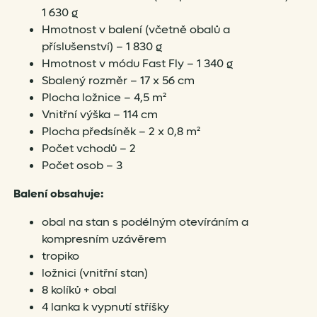
1 630 g
Hmotnost v balení (včetně obalů a
příslušenství) – 1 830 g
Hmotnost v módu Fast Fly – 1 340 g
Sbalený rozměr – 17 x 56 cm
Plocha ložnice – 4,5 m²
Vnitřní výška – 114 cm
Plocha předsíněk – 2 x 0,8 m²
Počet vchodů – 2
Počet osob – 3
Balení obsahuje:
obal na stan s podélným otevíráním a
kompresním uzávěrem
tropiko
ložnici (vnitřní stan)
8 kolíků + obal
4 lanka k vypnutí stříšky