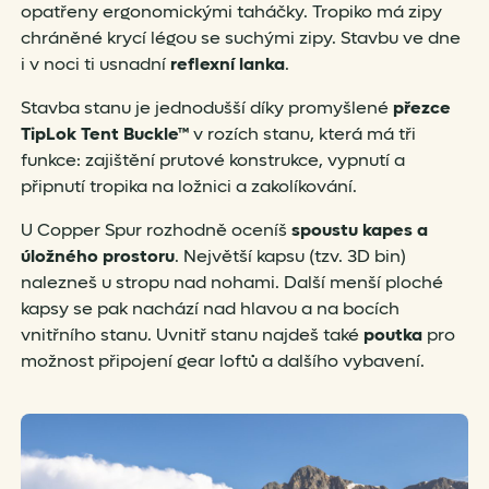
opatřeny ergonomickými taháčky. Tropiko má zipy
chráněné krycí légou se suchými zipy. Stavbu ve dne
i v noci ti usnadní
reflexní lanka
.
Stavba stanu je jednodušší díky promyšlené
přezce
TipLok Tent Buckle™
v rozích stanu, která má tři
funkce: zajištění prutové konstrukce, vypnutí a
připnutí tropika na ložnici a zakolíkování.
U Copper Spur rozhodně oceníš
spoustu kapes a
úložného prostoru
. Největší kapsu (tzv. 3D bin)
nalezneš u stropu nad nohami. Další menší ploché
kapsy se pak nachází nad hlavou a na bocích
vnitřního stanu. Uvnitř stanu najdeš také
poutka
pro
možnost připojení gear loftů a dalšího vybavení.