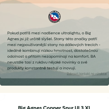
Pokud patříš mezi nadšence ultralightu, o Big
Agnes jsi již určitě slyšel. Stany této značky patří
mezi nejpoužívanější stany na dálkových trecích -
ideálně kombinují nízkou hmotnost, dostatečnou
odolnost a přitom nezapomínají na komfort. BA
neustále tasí z rukávu nějaké novinky a své
produkty konstantně testují a inovují.
Zobrazit
kontakt na výrobce
Big Agnes Copper Spur UL3 XL
eusupport@bigagnes.com