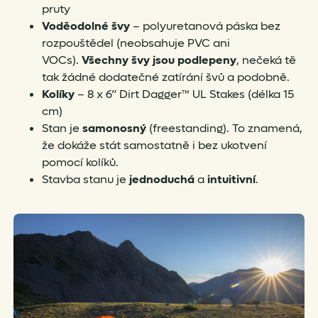
pruty
Voděodolné švy
– polyuretanová páska bez
rozpouštědel (neobsahuje PVC ani
VOCs).
Všechny švy jsou podlepeny
, nečeká tě
tak žádné dodatečné zatírání švů a podobně.
Kolíky
– 8 x 6” Dirt Dagger™ UL Stakes (délka 15
cm)
Stan je
samonosný
(freestanding). To znamená,
že dokáže stát samostatně i bez ukotvení
pomocí kolíků.
Stavba stanu je
jednoduchá
a
intuitivní
.