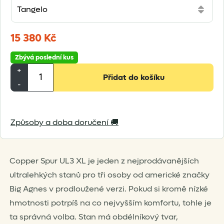
15 380
Kč
Zbývá poslední kus
Big
+
Přidat do košíku
Agnes
-
Copper
Spur
Způsoby a doba doručení 🚚
UL3
XL
množství
Copper Spur UL3 XL je jeden z nejprodávanějších
ultralehkých stanů pro tři osoby od americké značky
Big Agnes v prodloužené verzi. Pokud si kromě nízké
hmotnosti potrpíš na co nejvyšším komfortu, tohle je
ta správná volba. Stan má obdélníkový tvar,