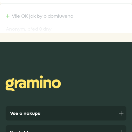
Vše OK jak bylo domluveno
Anonym,
před 8 dny
Rychlost dodání,kvalitní zboží které je bezpečně
zabaleno.
Anonym,
před 9 dny
Vše o nákupu