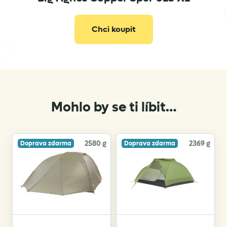
Chci koupit
Mohlo by se ti líbit…
2580 g
2369 g
Doprava zdarma
Doprava zdarma