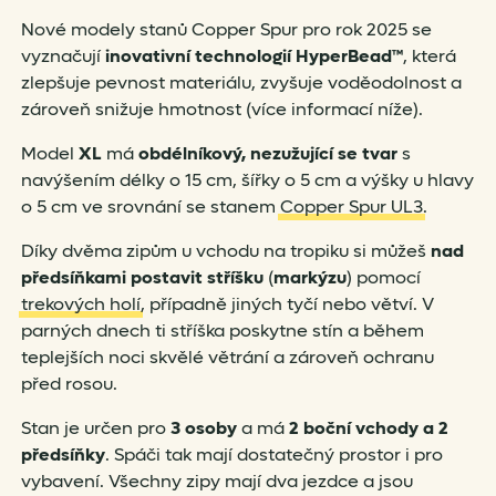
Nové modely stanů Copper Spur pro rok 2025 se
vyznačují
inovativní technologií HyperBead™
, která
zlepšuje pevnost materiálu, zvyšuje voděodolnost a
zároveň snižuje hmotnost (více informací níže).
Model
XL
má
obdélníkový, nezužující se tvar
s
navýšením délky o 15 cm, šířky o 5 cm a výšky u hlavy
o 5 cm ve srovnání se stanem
Copper Spur UL3
.
Díky dvěma zipům u vchodu na tropiku si můžeš
nad
předsíňkami postavit stříšku
(
markýzu
) pomocí
trekových holí
, případně jiných tyčí nebo větví. V
parných dnech ti stříška poskytne stín a během
teplejších noci skvělé větrání a zároveň ochranu
před rosou.
Stan je určen pro
3 osoby
a má
2 boční vchody a 2
předsíňky
. Spáči tak mají dostatečný prostor i pro
vybavení. Všechny zipy mají dva jezdce a jsou