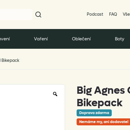
Podcast
FAQ
Vše
vení
Vaření
Oblečení
Boty
1 Bikepack
Big Agnes 
Zoom
Bikepack
Doprava zdarma
Nemáme my, ani dodavatel