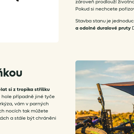
zároveň prodlouží životnos
Pokud si nechcete pořizo
Stavba stanu je jednoduchá
a odolné duralové pruty
D
ňkou
lat si z tropika stříšku
é hole případně jiné tyče
arkýza, vám v parných
ších nocích tak můžete
kách a stále být chráněni