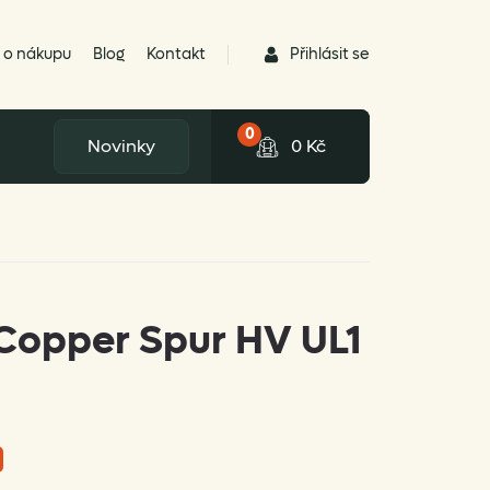
Přihlásit se
 o nákupu
Blog
Kontakt
0
Novinky
0
Kč
Copper Spur HV UL1