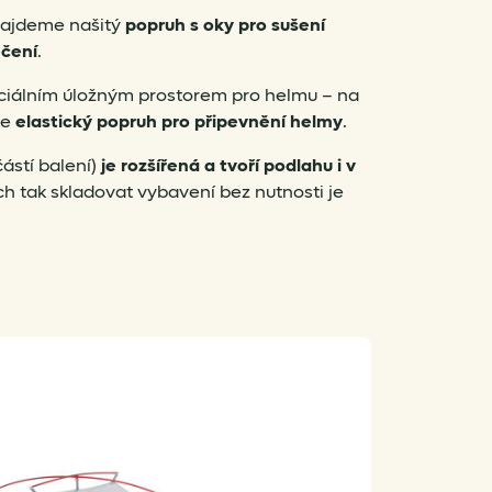
 najdeme našitý
popruh s oky pro sušení
čení
.
eciálním úložným prostorem pro helmu – na
je
elastický popruh pro připevnění helmy
.
ástí balení)
je rozšířená a tvoří podlahu i v
ch tak skladovat vybavení bez nutnosti je