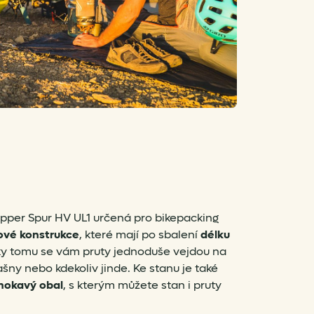
pper Spur HV UL1 určená pro bikepacking
ové konstrukce
, které mají po sbalení
délku
ky tomu se vám pruty jednoduše vejdou na
ašny nebo kdekoliv jinde. Ke stanu je také
mokavý obal
, s kterým můžete stan i pruty