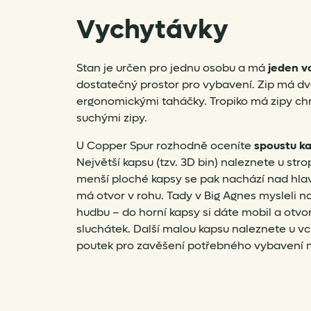
Vychytávky
Stan je určen pro jednu osobu a má
jeden v
dostatečný prostor pro vybavení. Zip má dv
ergonomickými taháčky. Tropiko má zipy chr
suchými zipy.
U Copper Spur rozhodně oceníte
spoustu ka
Největší kapsu (tzv. 3D bin) naleznete u st
menší ploché kapsy se pak nachází nad hla
má otvor v rohu. Tady v Big Agnes mysleli na
hudbu – do horní kapsy si dáte mobil a otv
sluchátek. Další malou kapsu naleznete u vc
poutek pro zavěšení potřebného vybavení n