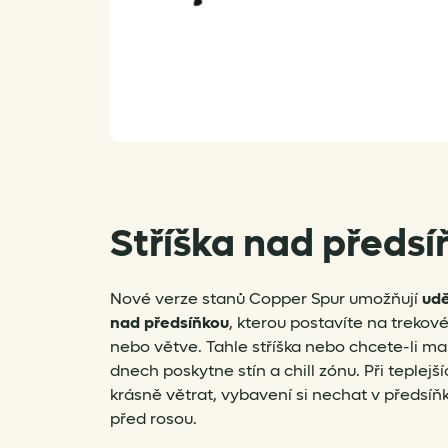
Stříška nad předsí
Nové verze stanů Copper Spur umožňují
udě
nad předsíňkou
, kterou postavíte na trekov
nebo větve. Tahle stříška nebo chcete-li m
dnech poskytne stín a chill zónu. Při teplej
krásně větrat, vybavení si nechat v předsíň
před rosou.