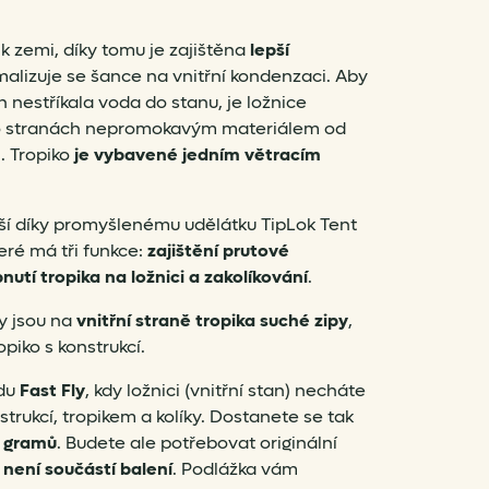
k zemi, díky tomu je zajištěna
lepší
malizuje se šance na vnitřní kondenzaci. Aby
ch nestříkala voda do stanu, je ložnice
 po stranách nepromokavým materiálem od
. Tropiko
je vybavené jedním větracím
ší díky promyšlenému udělátku TipLok Tent
eré má tři funkce:
zajištění prutové
nutí tropika na ložnici a zakolíkování
.
ty jsou na
vnitřní straně tropika suché zipy
,
piko s konstrukcí.
du
Fast Fly
, kdy ložnici (vnitřní stan) necháte
trukcí, tropikem a kolíky. Dostanete se tak
 gramů
. Budete ale potřebovat originální
á
není součástí balení
. Podlážka vám