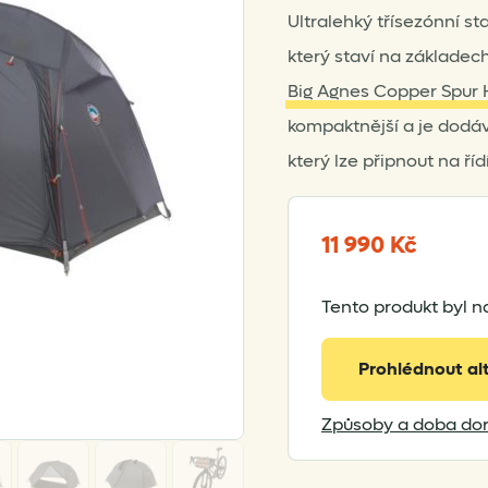
Ultralehký třísezónní s
který staví na základe
Big Agnes Copper Spur 
kompaktnější a je dodá
který lze připnout na říd
11 990
Kč
Tento produkt byl n
Prohlédnout al
Způsoby a doba dor