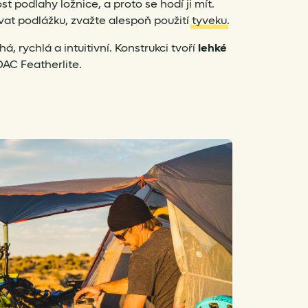
t podlahy ložnice, a proto se hodí ji mít.
vat podlážku, zvažte alespoň použití
tyveku
.
, rychlá a intuitivní. Konstrukci tvoří
lehké
AC Featherlite.