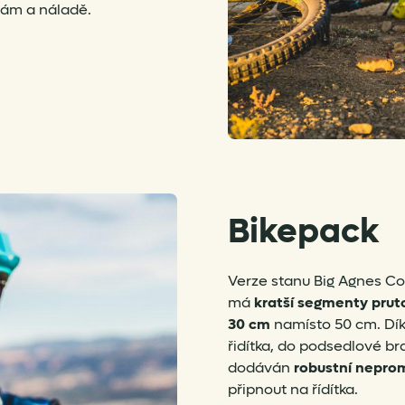
bám a náladě.
Bikepack
Verze stanu Big Agnes Co
má
kratší segmenty prut
30 cm
namísto 50 cm. Dí
řidítka, do podsedlové br
dodáván
robustní nepro
připnout na řídítka.