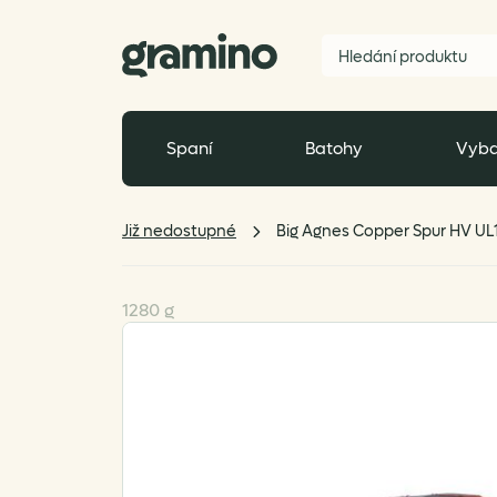
Spaní
Batohy
Vyba
Již nedostupné
Big Agnes Copper Spur HV UL
1280 g