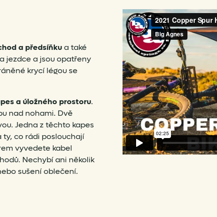
chod a předsíňku
a také
a jezdce a jsou opatřeny
áněné krycí légou se
pes a úložného prostoru
.
ropu nad nohami. Dvě
vou. Jedna z těchto kapes
 ty, co rádi poslouchají
orem vyvedete kabel
hodů. Nechybí ani několik
ebo sušení oblečení.