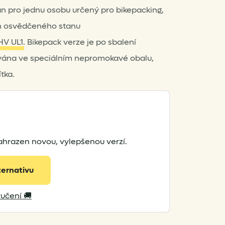
tan pro jednu osobu určený pro bikepacking,
ch osvědčeného stanu
HV UL1
. Bikepack verze je po sbalení
vána ve speciálním nepromokavé obalu,
ítka.
ahrazen novou, vylepšenou verzí.
ternativu
učení 🚚