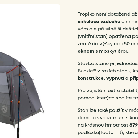
Tropiko není dotažené až 
cirkulace vzduchu
a mini
vám ale při silnější deští
(vnitřní stan) opatřena
země do výšky cca 50 cm
oknem
s moskytiérou.
Stavba stanu je jednoduš
Buckle™ v rozích stanu, kt
konstrukce, vypnutí a přip
Pro zajištění extra stabili
pomocí kterých spojíte tro
Stan lze také použít v mó
doma a vyrazíte jen s kons
na krásnou hmotnost
879
podlážku(footprint), kter