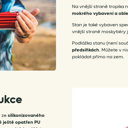
Na vnější straně tropika
mokrého vybavení a oble
Stan je také vybaven sp
vnější straně moskytiéry 
Podlážka stanu (není souč
předsíňkách
. Můžete v ni
pokládat přímo na zem.
rukce
 ze
silikonizovaného
ně ještě opatřen PU