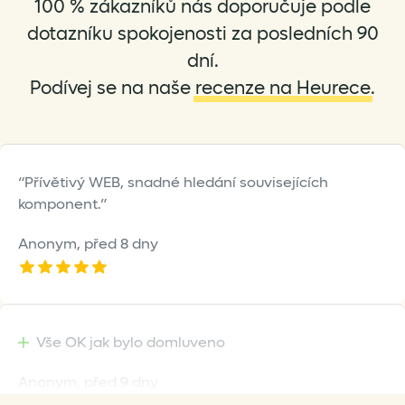
100 % zákazníků nás doporučuje podle
dotazníku spokojenosti za posledních 90
dní.
Podívej se na naše
recenze na Heurece
.
Přívětivý WEB, snadné hledání souvisejících
komponent.
Anonym,
před 8 dny
Vše OK jak bylo domluveno
Anonym,
před 9 dny