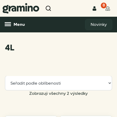
0
Menu
Novinky
4L
Sorted
Zobrazuji všechny 2 výsledky
by
popularity