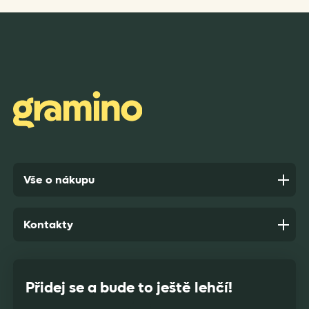
Rychlost dodání,kvalitní zboží které je bezpečně
zabaleno.
Anonym,
před 10 dny
Vše o nákupu
Kontakty
Přidej se a bude to ještě lehčí!