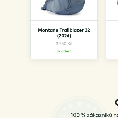
Montane Trailblazer 32
(2024)
This
3 750
Kč
product
Skladem
has
multiple
variants.
The
options
may
be
chosen
on
the
100 % zákazníků n