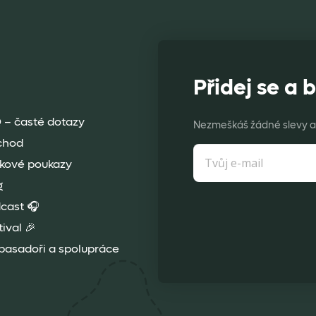
Přidej se a b
 – časté dotazy
Nezmeškáš žádné slevy a 
chod
kové poukazy
g
cast 🎧
tival 🎉
asadoři a spolupráce