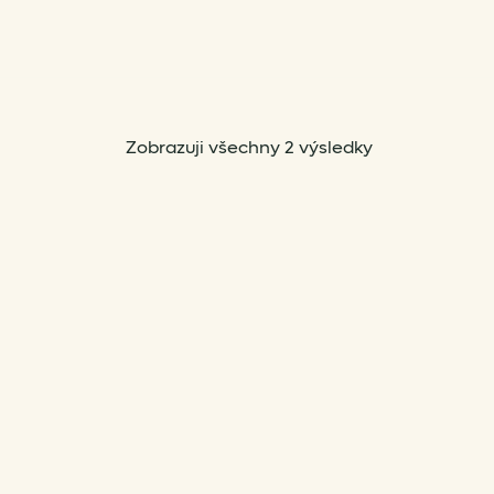
Sorted
Zobrazuji všechny 2 výsledky
by
popularity