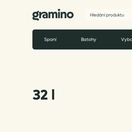
Spaní
Batohy
Vyba
32 l