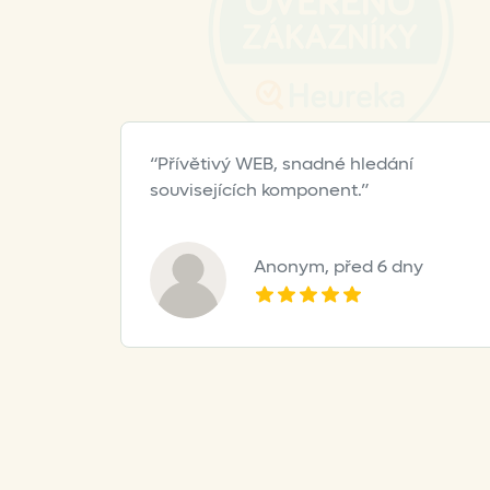
product
page
Přívětivý WEB, snadné hledání
souvisejících komponent.
Anonym,
před 6 dny