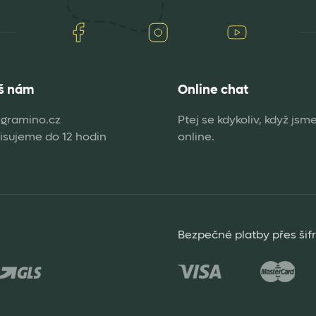
Facebook
Instagram
Youtube
š nám
Online chat
gramino.cz
Ptej se kdykoliv, když jsm
sujeme do 12 hodin
online.
Bezpečné platby přes šif