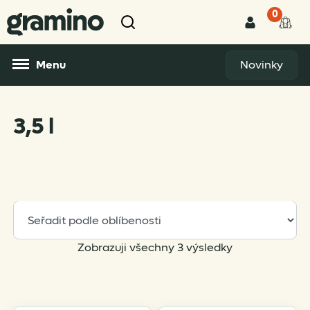
0
Menu
Novinky
3,5 l
Sorted
Zobrazuji všechny 3 výsledky
by
popularity