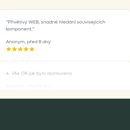
Přívětivý WEB, snadné hledání souvisejících
komponent.
Anonym,
před 8 dny
Vše OK jak bylo domluveno
Anonym,
před 8 dny
Rychlost dodání,kvalitní zboží které je bezpečně
zabaleno.