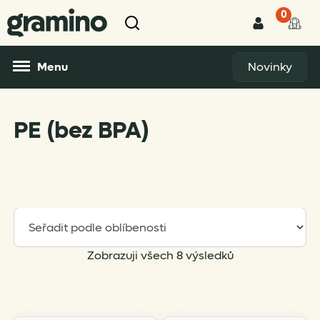
0
Menu
Novinky
PE (bez BPA)
Sorted
Zobrazuji všech 8 výsledků
by
popularity