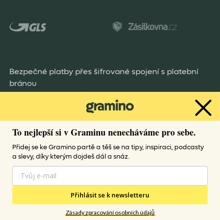
Bezpečné platby přes šifrované spojení s platební
bránou
To nejlepší si v Graminu nenecháváme pro sebe.
Přidej se ke Gramino partě a těš se na tipy, inspiraci, podcasty
a slevy, díky kterým dojdeš dál a snáz.
Všechny práva vyhrazena Gramino
Přihlásit se k newsletteru
Gramino provozuje i další e-shopy
Zásady zpracování osobních údajů