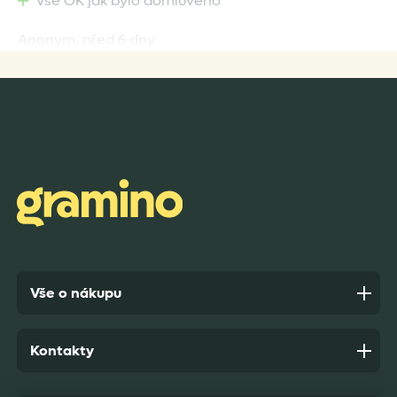
Vše OK jak bylo domluveno
Anonym,
před 6 dny
Rychlost dodání,kvalitní zboží které je bezpečně
zabaleno.
Anonym,
před 7 dny
Vše o nákupu
Kontakty