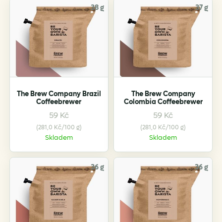
38 g
37 g
The Brew Company Brazil
The Brew Company
Coffeebrewer
Colombia Coffeebrewer
59
Kč
59
Kč
(281,0 Kč/100 g)
(281,0 Kč/100 g)
Skladem
Skladem
36 g
36 g