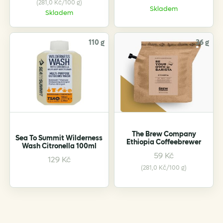
(281,0 Kč/100 g)
product
Skladem
Skladem
has
multiple
variants.
110 g
36 g
The
options
may
be
chosen
on
the
The Brew Company
product
Sea To Summit Wilderness
Ethiopia Coffeebrewer
Wash Citronella 100ml
page
59
Kč
129
Kč
(281,0 Kč/100 g)