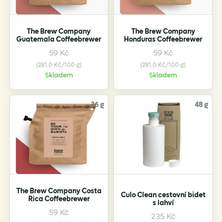
The Brew Company
The Brew Company
Guatemala Coffeebrewer
Honduras Coffeebrewer
59
Kč
59
Kč
(281,0 Kč/100 g)
(281,0 Kč/100 g)
Skladem
Skladem
36 g
48 g
The Brew Company Costa
Culo Clean cestovní bidet
Rica Coffeebrewer
s lahví
59
Kč
235
Kč
This