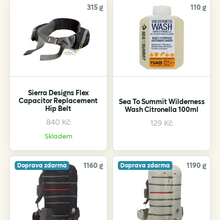
315 g
110 g
Sierra Designs Flex
Capacitor Replacement
Sea To Summit Wilderness
Hip Belt
Wash Citronella 100ml
This
840
Kč
129
Kč
product
Skladem
has
multiple
variants.
1160 g
1190 g
Doprava zdarma
Doprava zdarma
The
options
may
be