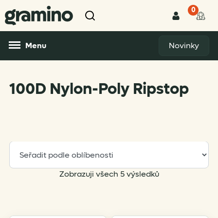
0
Menu
Novinky
100D Nylon-Poly Ripstop
Sorted
Zobrazuji všech 5 výsledků
by
popularity