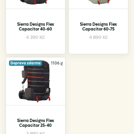
chosen
on
the
product
Sierra Designs Flex
Sierra Designs Flex
Capacitor 40-60
Capacitor 60-75
page
This
This
4 390
Kč
4 890
Kč
product
product
has
has
multiple
multiple
variants.
variants.
1106 g
Doprava zdarma
The
The
options
options
may
may
be
be
chosen
chosen
on
on
the
the
product
product
Sierra Designs Flex
Capacitor 25-40
page
page
This
3 890
Kč