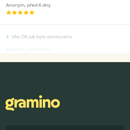
Anonym,
před 6 dny
Vše OK jak bylo domluveno
Anonym,
před 6 dny
Rychlost dodání,kvalitní zboží které je bezpečně
zabaleno.
Anonym,
před 7 dny