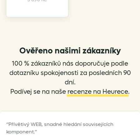
product
has
multiple
variants.
The
options
Ověřeno našimi zákazníky
may
be
100 % zákazníků nás doporučuje podle
chosen
on
dotazníku spokojenosti za posledních 90
the
dní.
product
Podívej se na naše
recenze na Heurece
.
page
Přívětivý WEB, snadné hledání souvisejících
komponent.