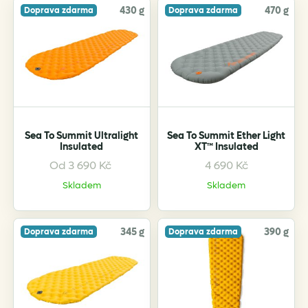
430 g
470 g
Doprava zdarma
Doprava zdarma
Sea To Summit Ultralight
Sea To Summit Ether Light
Insulated
XT™ Insulated
Od
3 690
Kč
4 690
Kč
This
This
product
product
Skladem
Skladem
has
has
multiple
multiple
variants.
variants.
345 g
390 g
Doprava zdarma
Doprava zdarma
The
The
options
options
may
may
be
be