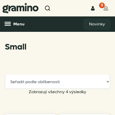
0
Menu
Novinky
Small
Sorted
Zobrazuji všechny 4 výsledky
by
popularity