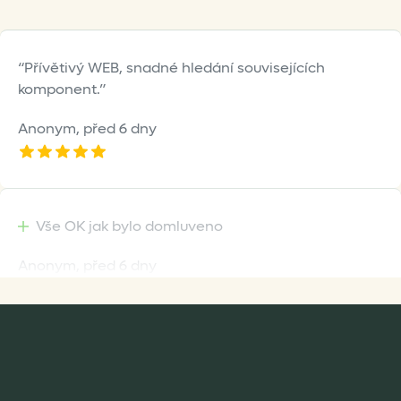
Přívětivý WEB, snadné hledání souvisejících
komponent.
Anonym,
před 6 dny
Vše OK jak bylo domluveno
Anonym,
před 6 dny
Rychlost dodání,kvalitní zboží které je bezpečně
zabaleno.