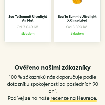
chosen
chosen
on
on
the
the
Sea To Summit Ultralight
Sea To Summit Ultralight
product
product
Air Mat
XR Insulated
page
page
Od
3 040
Kč
Od
3 390
Kč
This
This
product
product
Skladem
Skladem
has
has
multiple
multiple
variants.
variants.
The
The
options
options
Ověřeno našimi zákazníky
may
may
be
be
100 % zákazníků nás doporučuje podle
chosen
chosen
on
on
dotazníku spokojenosti za posledních 90
the
the
dní.
product
product
Podívej se na naše
recenze na Heurece
.
page
page