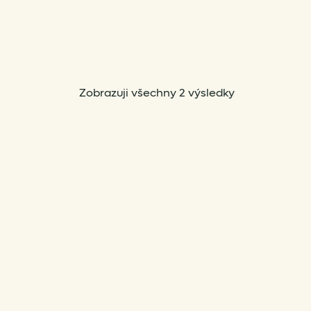
Sorted
Zobrazuji všechny 2 výsledky
by
popularity