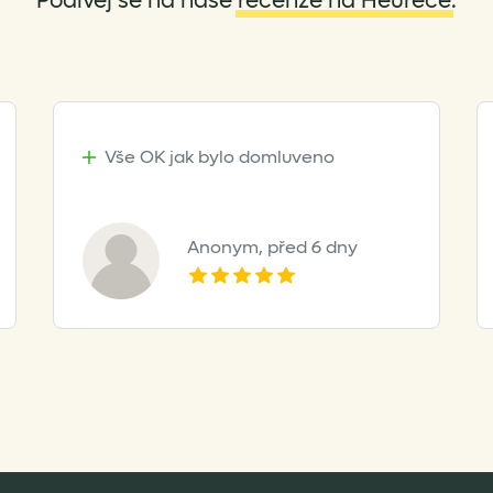
Podívej se na naše
recenze na Heurece
.
Vše OK jak bylo domluveno
Anonym,
před 6 dny