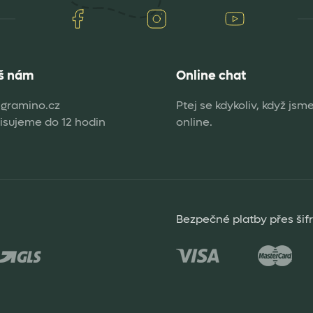
Facebook
Instagram
Youtube
š nám
Online chat
gramino.cz
Ptej se kdykoliv, když jsm
sujeme do 12 hodin
online.
Bezpečné platby přes šif