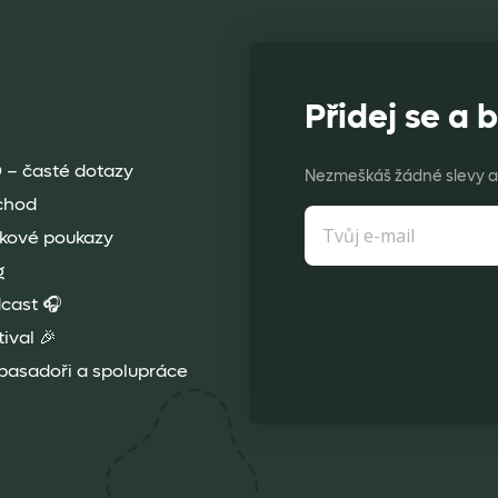
Přidej se a b
 – časté dotazy
Nezmeškáš žádné slevy a 
chod
kové poukazy
g
cast 🎧
tival 🎉
asadoři a spolupráce