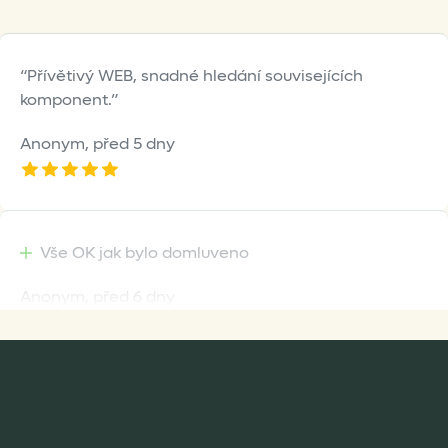
Přívětivý WEB, snadné hledání souvisejících
komponent.
Anonym,
před 5 dny
Vše OK jak bylo domluveno
Anonym,
před 6 dny
Rychlost dodání,kvalitní zboží které je bezpečně
zabaleno.