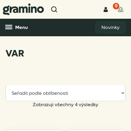
0
Menu
Novinky
VAR
Sorted
Zobrazuji všechny 4 výsledky
by
popularity