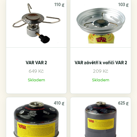
110 g
103 g
VAR VAR 2
VAR závětří k vařiči VAR 2
649
Kč
209
Kč
Skladem
Skladem
410 g
625 g