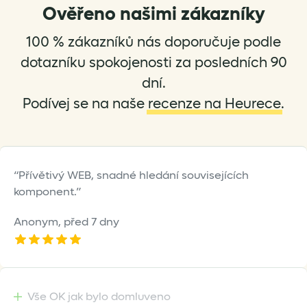
Ověřeno našimi zákazníky
may
be
100 % zákazníků nás doporučuje podle
chosen
on
dotazníku spokojenosti za posledních 90
the
dní.
product
Podívej se na naše
recenze na Heurece
.
page
Přívětivý WEB, snadné hledání souvisejících
komponent.
Anonym,
před 7 dny
Vše OK jak bylo domluveno