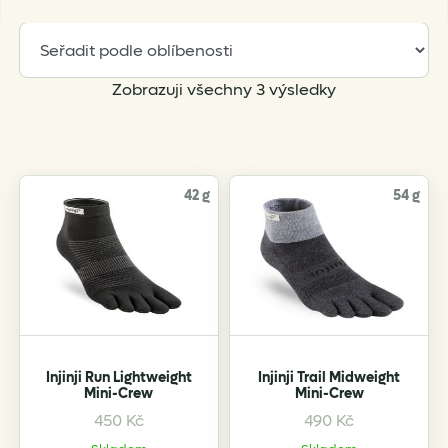
Sorted
Zobrazuji všechny 3 výsledky
by
popularity
42 g
54 g
Injinji Run Lightweight
Injinji Trail Midweight
Mini-Crew
Mini-Crew
450
Kč
490
Kč
This
This
product
product