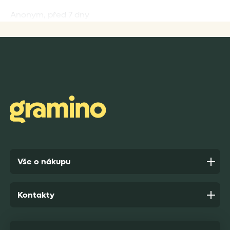
Anonym,
před 7 dny
Rychlost dodání,kvalitní zboží které je bezpečně
zabaleno.
Anonym,
před 8 dny
Vše o nákupu
Kontakty