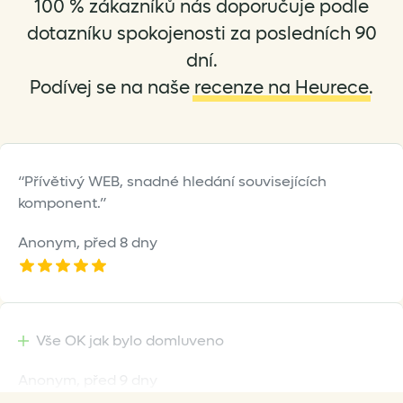
100 % zákazníků nás doporučuje podle
chosen
on
dotazníku spokojenosti za posledních 90
the
dní.
product
Podívej se na naše
recenze na Heurece
.
page
Přívětivý WEB, snadné hledání souvisejících
komponent.
Anonym,
před 8 dny
Vše OK jak bylo domluveno
Anonym,
před 9 dny