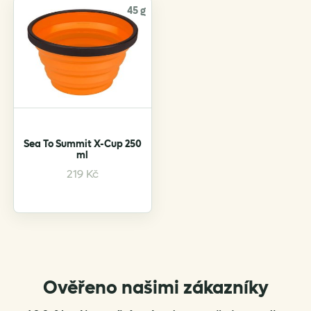
45 g
Sea To Summit X-Cup 250
ml
This
219
Kč
product
has
multiple
variants.
The
options
Ověřeno našimi zákazníky
may
be