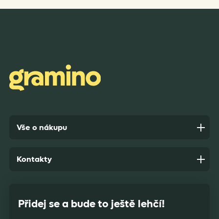
Rychlost dodání,kvalitní zboží které je bezpečně
zabaleno.
Anonym,
před 10 dny
Vše o nákupu
Kontakty
Přidej se a bude to ještě lehčí!