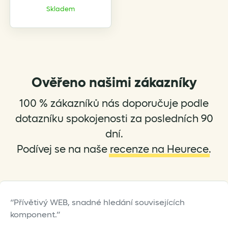
product
Skladem
has
multiple
variants.
The
options
Ověřeno našimi zákazníky
may
be
100 % zákazníků nás doporučuje podle
chosen
on
dotazníku spokojenosti za posledních 90
the
dní.
product
Podívej se na naše
recenze na Heurece
.
page
Přívětivý WEB, snadné hledání souvisejících
komponent.