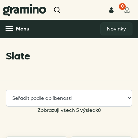
0
Menu
Novinky
Slate
Sorted
Zobrazuji všech 5 výsledků
by
popularity