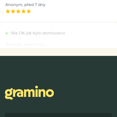
Anonym,
před 7 dny
Vše OK jak bylo domluveno
Anonym,
před 7 dny
Rychlost dodání,kvalitní zboží které je bezpečně
zabaleno.
Anonym,
před 8 dny