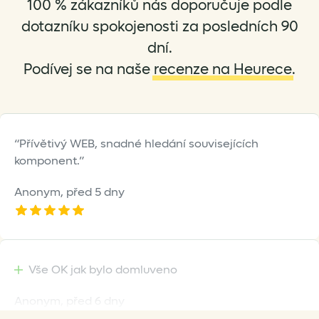
100 % zákazníků nás doporučuje podle
chosen
on
dotazníku spokojenosti za posledních 90
the
dní.
product
Podívej se na naše
recenze na Heurece
.
page
Přívětivý WEB, snadné hledání souvisejících
komponent.
Anonym,
před 5 dny
Vše OK jak bylo domluveno
Anonym,
před 6 dny