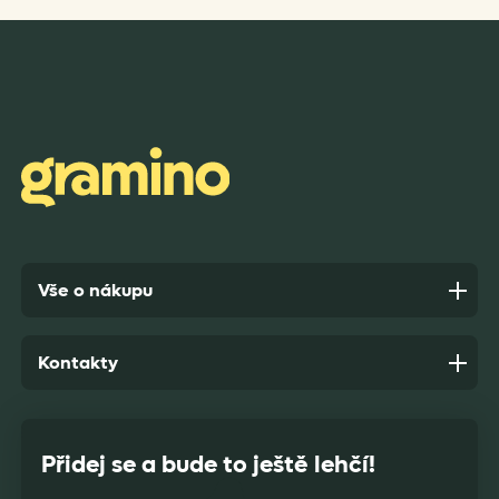
Rychlost dodání,kvalitní zboží které je bezpečně
zabaleno.
Anonym,
před 7 dny
Vše o nákupu
Kontakty
Přidej se a bude to ještě lehčí!